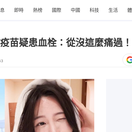
息
即時
熱榜
國際
中國
科技
生活
體
疫苗疑患血栓：從沒這麼痛過！
43