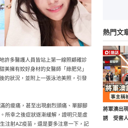
熱門文
地許多醫護人員皆站上第一線照顧確診
甜美擁有姣好身材的女醫師「綠肥兒」
苗後的狀況，並附上一張泳池美照，引發
滿的痠痛，甚至出現劇烈頭痛、單腳腳
將軍澳出
。所幸之後症狀逐漸緩解，證明只是虛
誘 受害
生注射AZ疫苗，還是要多注意一下，記