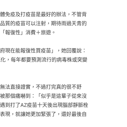
體免疫及打疫苗是最好的辦法，不管背
品質的疫苗可以注射，期待雨過天青的
「報復性」消費＋旅遊。
府現在能報復性買疫苗」，她回覆說：
流感化，每年都要預測流行的病毒株或突變
無法直接證實，不過打完真的很不舒
被那個痛嚇到：「似乎是這輩子從來沒
遇到打了AZ疫苗十天後出現腦部靜脈栓
表現，就讓她更加緊張了，還好最後自