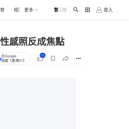
育
經濟
更多
01深圳
繁
觀點
|
简
健康
好食玩飛
登入
女
性感照反成焦點
11
在Google
追蹤《香港01》