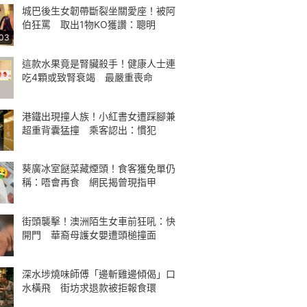
城巴後生女韌帶斷裂坐關愛座！被阿
伯狂罵 取出1物KO獲讚：聰明
:03
這款水果竟是腎臟殺手！健康人士連
吃4顆或致腎衰竭 最嚴重喪命
港鐵出現撞人族！小紅書女遭踩腳兼
超重背囊猛撞 乘客認出：慣犯
葵廣冰室餸菜藏煙頭！食客獲免單仍
稱：唔會再食 網民揭曾現指甲
街頭襲擊！澳洲陌生女車前狂吼：快
開門 華裔母護女嬰遭頭槌撞面
深水埗燒味師傅「邊斬雞邊傾偈」口
水橫飛 街坊求退款被拒報食環