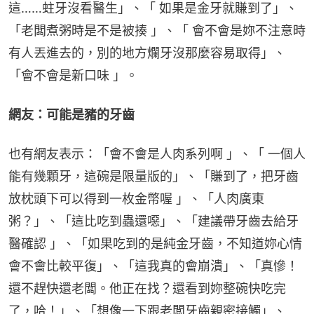
這……蛀牙沒看醫生」、「 如果是金牙就賺到了」、
「老闆煮粥時是不是被揍 」、「 會不會是妳不注意時
有人丟進去的，別的地方爛牙沒那麼容易取得」、
「會不會是新口味 」。
網友：可能是豬的牙齒
也有網友表示：「會不會是人肉系列啊 」、「 一個人
能有幾顆牙，這碗是限量版的」、「賺到了，把牙齒
放枕頭下可以得到一枚金幣喔 」、「人肉廣東
粥？」、「這比吃到蟲還噁」、「建議帶牙齒去給牙
醫確認 」、「如果吃到的是純金牙齒，不知道妳心情
會不會比較平復」、「這我真的會崩潰」、「真慘！
還不趕快還老闆。他正在找？還看到妳整碗快吃完
了，哈！」、「想像一下跟老闆牙齒親密接觸」、