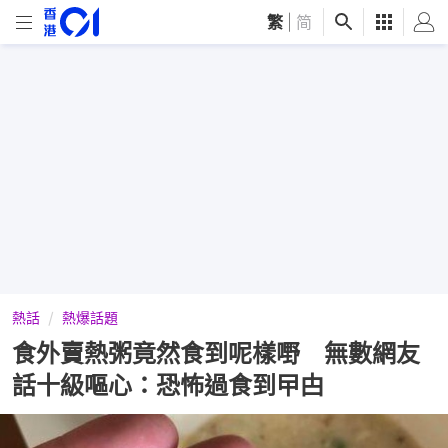
繁
|
简
熱話
熱爆話題
食外賣熱粥竟然食到呢樣嘢 無數網友
話十級嘔心：恐怖過食到曱甴