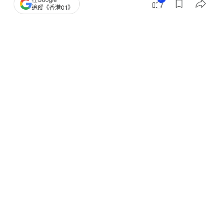
追蹤《香港01》
驚 網民：咁多條好明顯蓄意
撰文：
謝茜嘉
出版：
2026-04-30 18:02
更新：
2026-05-04 10:42