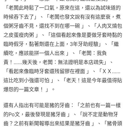
「老闆此時鬆了一口氣，原來在這，還以為試味道的
時候吞下去了」、「老闆也發文說有沒有這麼衰，煮
個粥牙齒不見，還找不到在哪一碗 」、「人肉叉燒包
之皮蛋瘦肉粥 」、「這個看起來像是要做牙套時黏的
臨時假牙，黏著劑還在上面，3年牙助經驗」、「繼
續吃，應該能拼一個人出來 」、「老闆：我負
責！……幾天後，老闆：無法證明是本店疏失」、
「看起來像臨時牙套還残留膠在裡面 」、「ＸＸ……
這比吃到小強還可怕 」、「老天！這是今年最值得貼
爆怨的一篇文章！ 」。
還有人指出有可能是豬的牙齒：「之前也有一篇一樣
的Po文，最後發現是豬牙齒 」、「說不定是動物牙
齒？之前有新聞報導出來結果是豬牙齒 」、「豬骨頭