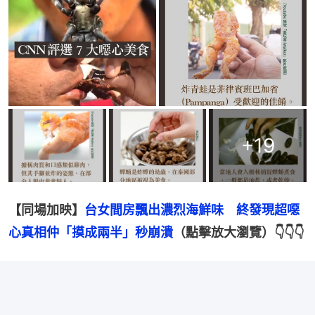
+
19
【同場加映】
台女間房飄出濃烈海鮮味　終發現超噁
心真相仲「摸成兩半」秒崩潰
（點擊放大瀏覽）👇👇👇