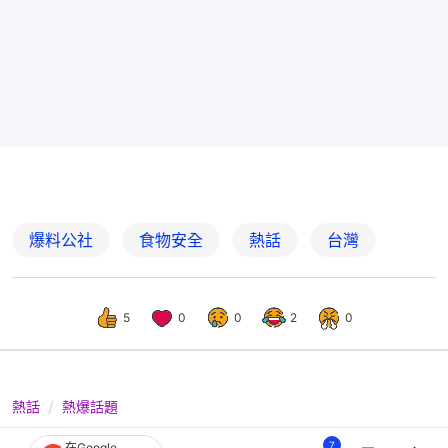
爆料公社
食物安全
熱話
台灣
5
0
0
2
0
熱話
熱爆話題
外賣炒飯現大量毛髮 顧客：非常得人
7
在Google