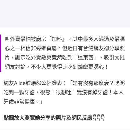
叫外賣最怕被廚房「加料」，其中最多人遇過及最噁
心之一相信非蟑螂莫屬。但近日有台灣網友卻分享照
片，顯示吃外賣熱粥竟然吃到「這東西」，吸引大批
網友討論，不少人更覺得比吃到蟑螂更噁心！
網友Alice於爆怨公社發表：「是有沒有那麼衰？吃粥
吃到一顆牙齒，很怒！很想吐！我沒有掉牙齒！本人
牙齒非常健康。」
點圖放大瀏覽她分享的照片及網民反應👇👇👇