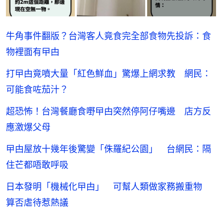
牛角事件翻版？台灣客人竟食完全部食物先投訴：食
物裡面有曱甴
打曱甴竟噴大量「紅色鮮血」驚爆上網求教 網民：
可能食咗茄汁？
超恐怖！台灣餐廳食嘢曱甴突然停阿仔嘴邊 店方反
應激爆父母
曱甴屋放十幾年後驚變「侏羅紀公園」 台網民：隔
住芒都唔敢呼吸
日本發明「機械化曱甴」 可幫人類做家務搬重物
算否虐待惹熱議