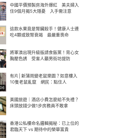
中國平價預製房海外爆紅 美夫婦入
住9個月揭5大隱憂 入手需注意
這款水果竟是腎臟殺手！健康人士連
吃4顆或致腎衰竭 最嚴重喪命
將軍澳出現升級版請食飯黨！背心女
胸壓色誘 受害人籲男街坊提防
有片│新蒲崗變老鼠樂園？如意樓入
10隻老鼠亂竄 網民：點住人
:06
美國旅遊｜酒店小費怎麼給不失禮？
床頭放錢少做1步房務員不敢拿
香港公私樓命名邏輯揭秘：已上位的
君臨天下 vs 期待中的榮華富貴