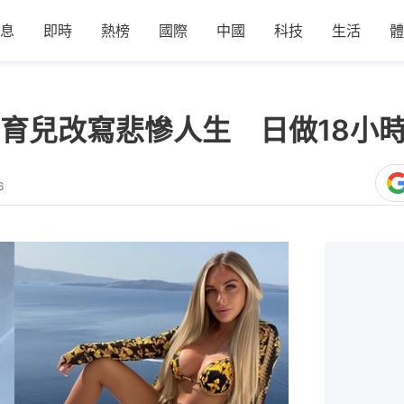
息
即時
熱榜
國際
中國
科技
生活
體
育兒改寫悲慘人生 日做18小
6