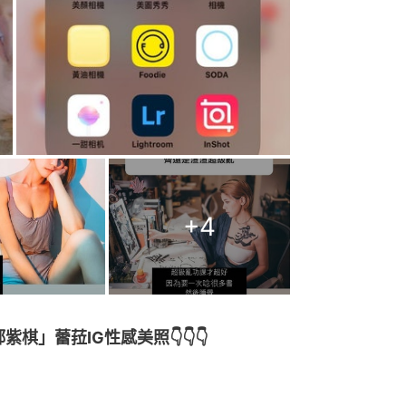
+
4
紫棋」蕾菈IG性感美照👇👇👇