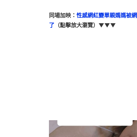
同場加映：
性感網紅變單親媽媽被網
了
（點擊放大瀏覽）▼▼▼