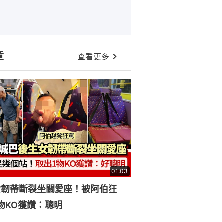
章
查看更多
01:03
女韌帶斷裂坐關愛座！被阿伯狂
物KO獲讚：聰明