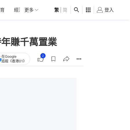
育
經濟
更多
01深圳
繁
觀點
|
简
健康
好食玩飛
登入
女
時年賺千萬置業
2
在Google
追蹤《香港01》