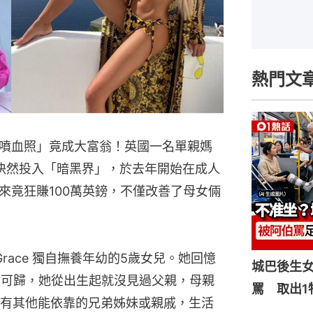
熱門文
噴血照」竟成大富翁！英國一名單親媽
決然投入「暗黑界」，於去年開始在成人
來竟狂賺100萬英鎊，不僅改善了母女倆
Grace 獨自撫養年幼的5歲女兒。她回憶
城巴後生
家可歸，她從出生起就沒見過父親，母親
罵 取出1
有其他能依靠的兄弟姊妹或親戚，生活