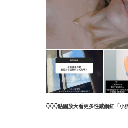
👇👇👇點圖放大看更多性感網紅「小鄧