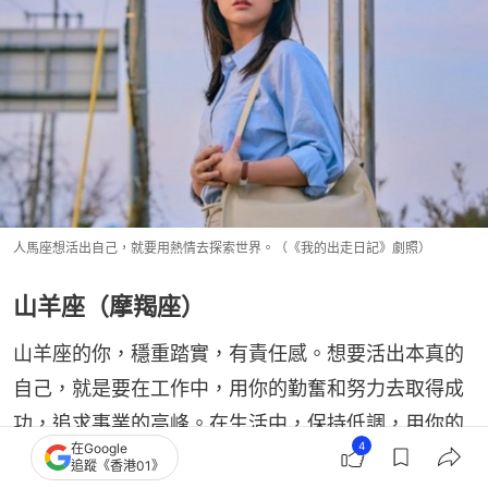
人馬座想活出自己，就要用熱情去探索世界。（《我的出走日記》劇照）
山羊座（摩羯座）
山羊座的你，穩重踏實，有責任感。想要活出本真的
自己，就是要在工作中，用你的勤奮和努力去取得成
功，追求事業的高峰。在生活中，保持低調，用你的
4
在Google
智慧去處理問題。關心家人和朋友，用你的耐心和細
追蹤《香港01》