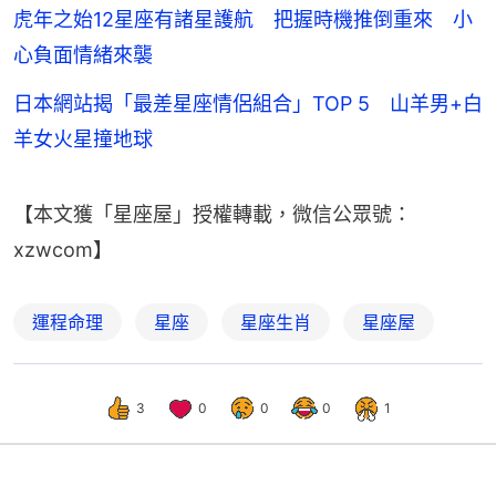
虎年之始12星座有諸星護航 把握時機推倒重來 小
心負面情緒來襲
日本網站揭「最差星座情侶組合」TOP 5 山羊男+白
羊女火星撞地球
【本文獲「星座屋」授權轉載，微信公眾號：
xzwcom】
運程命理
星座
星座生肖
星座屋
3
0
0
0
1