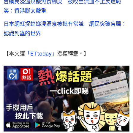
台網民浸溫泉餵魚食腳皮 被咬至流血不止反遭恥
笑：香港腳太嚴重
日本網紅捉螳螂浸溫泉被批冇常識 網民突破盲腸：
認識到蟲的世界
【本文獲
「ETtoday」
授權轉載。】