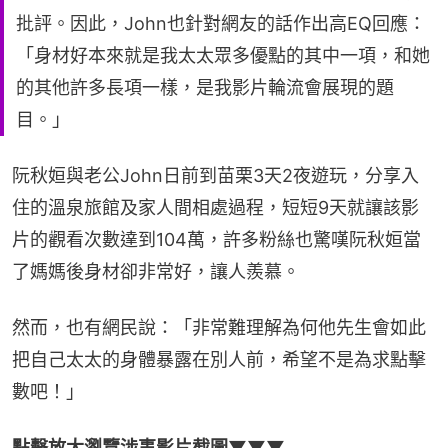
批評。因此，John也針對網友的話作出高EQ回應：
「身材好本來就是我太太眾多優點的其中一項，和她
的其他許多長項一樣，是我影片輪流會展現的題
目。」
阮秋姮與老公John日前到苗栗3天2夜遊玩，分享入
住的溫泉旅館及家人間相處過程，短短9天就讓該影
片的觀看次數達到104萬，許多粉絲也驚嘆阮秋姮當
了媽媽後身材卻非常好，讓人羨慕。
然而，也有網民說：「非常難理解為何他先生會如此
把自己太太的身體暴露在別人前，希望不是為求點擊
數吧！」
點擊放大瀏覽涉事影片截圖▼▼▼