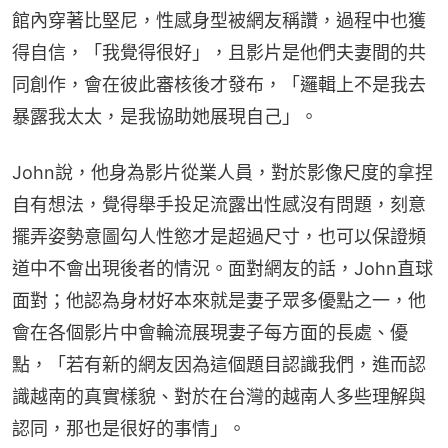
館內穿著比堅尼，性感身型被網友稱讚，過程中也獲
得自信，「我覺得很好」，且影片是他們夫妻間的共
同創作，會在彼此審核後才發布，「邏輯上不是我去
暴露我太太，是我協助她展現自己」。
John說，他身為影片從業人員，對於影像尺度的拿捏
自有想法，覺得舉手投足流露出性感沒有問題，刻意
擺弄姿勢意圖勾人性慾才是超過尺寸，也可以保證頻
道中不會出現後者的情況。面對網友的話，John直球
面對；他認為身材好本來就是妻子眾多優點之一，他
會在各個影片中會輪流展現妻子每方面的長處、優
點，「若有新的網友因為這個題目認識我們，進而認
識越南的真實樣貌、對於在台灣的越南人多些理解與
認同，那也是很好的事情」。