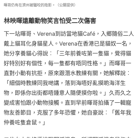
暉哥仍有在濟州被驢咬的陰影。（公關提供）
林映暉遠離動物笑言怕受二次傷害
下一站暉哥、Verena到訪當地貓Café，入鄉隨俗二人
戴上貓耳化身貓星人。Verena在香港已是貓奴一名，
她分享養貓心得說︰「三年前養咗第一隻貓，覺得貓
好特別好有個性，每一隻都有唔同性格。」而暉哥一
直對小動有抗拒，原來跟潛水教練有關，她解釋說︰
「細個時教練同我哋講，落到海唔好亂摸啲海洋生
物，即係你出街都唔鍾意人隨便摸你啦。」久而久之
變成害怕跟小動物接觸。直到早前暉哥拍攝了一輯寵
物友善節目，克服了多年恐懼，她自豪說︰「舊年我
仲養咗隻倉鼠。」