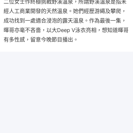
二位女士作終極挑戰野溪溫泉，所謂野溪溫泉是指未
經人工商業開發的天然溫泉。她們經歷游繩及攀爬，
成功找到一處適合浸泡的露天溫泉。作為最後一集，
暉哥亦毫不吝嗇，以大Deep V泳衣亮相，想知道暉哥
有多性感，留意今晚節目播出。