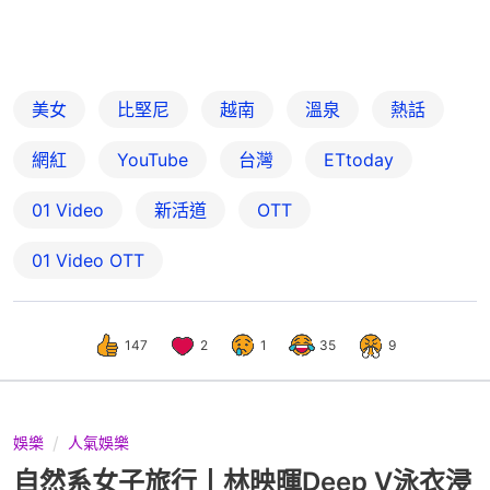
美女
比堅尼
越南
溫泉
熱話
網紅
YouTube
台灣
ETtoday
01 Video
新活道
OTT
01‌ ‌Video‌ ‌OTT
147
2
1
35
9
娛樂
人氣娛樂
自然系女子旅行丨林映暉Deep V泳衣浸