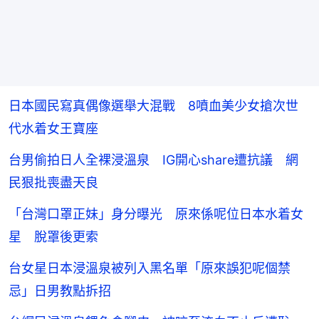
日本國民寫真偶像選舉大混戰 8噴血美少女搶次世
代水着女王寶座
台男偷拍日人全裸浸溫泉 IG開心share遭抗議 網
民狠批喪盡天良
「台灣口罩正妹」身分曝光 原來係呢位日本水着女
星 脫罩後更索
台女星日本浸溫泉被列入黑名單「原來誤犯呢個禁
忌」日男教點拆招