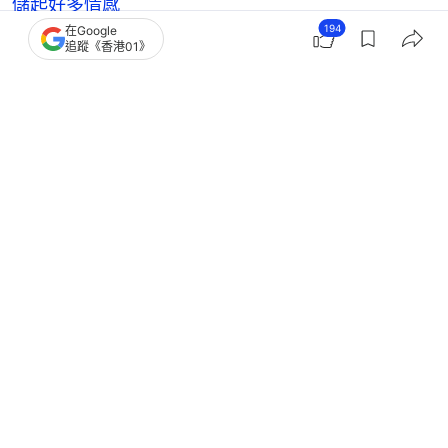
儲起好多情感
194
在Google
功夫女足｜「大軍」程東突襲路演相認 周星馳真性
追蹤《香港01》
情反應引熱議
本地綜藝節目
17
0
0
2
0
娛樂
即時娛樂
周汶錡一家四口法國度假曬幸福 兩混
血囝囝九頭身逆天長腿超搶鏡