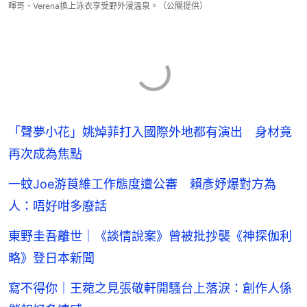
暉哥、Verena換上泳衣享受野外浸溫泉。（公關提供）
「聲夢小花」姚焯菲打入國際外地都有演出 身材竟
再次成為焦點
一蚊Joe游莨維工作態度遭公審 賴彥妤爆對方為
人：唔好咁多廢話
東野圭吾離世｜《談情說案》曾被批抄襲《神探伽利
略》登日本新聞
寫不得你｜王菀之見張敬軒開騷台上落淚：創作人係