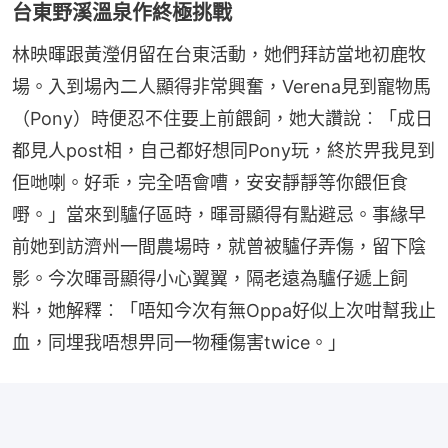
台東野溪溫泉作終極挑戰
林映暉跟黃瀅仴留在台東活動，她們拜訪當地初鹿牧
場。入到場內二人顯得非常興奮，Verena見到寵物馬
（Pony）時便忍不住要上前餵飼，她大讚說︰「成日
都見人post相，自己都好想同Pony玩，終於畀我見到
佢哋喇。好乖，完全唔會嘈，安安靜靜等你餵佢食
嘢。」當來到驢仔區時，暉哥顯得有點避忌。事緣早
前她到訪濟州一間農場時，就曾被驢仔弄傷，留下陰
影。今次暉哥顯得小心翼翼，隔老遠為驢仔遞上飼
料，她解釋︰「唔知今次有無Oppa好似上次咁幫我止
血，同埋我唔想畀同一物種傷害twice。」