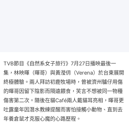
TVB節目《自然系女子旅行》7月27日播映最後一
集，林映暉（暉哥）與黃瀅仴（Verena）於台東展開
終極體驗。兩人拜訪初鹿牧場時，曾被濟州驢仔用傷
的暉哥因留下陰影而隔遠餵食，笑言不想被同一物種
傷害第二次。隨後在貓Café兩人戴貓耳亮相，暉哥更
吐露童年因潛水教練提醒而害怕接觸小動物、直到去
年養倉鼠才克服心魔的心路歷程。