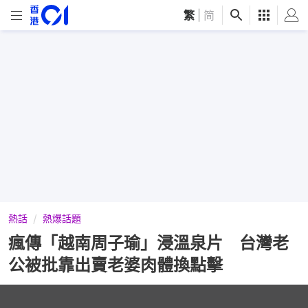
繁
|
简
熱話
熱爆話題
瘋傳「越南周子瑜」浸溫泉片 台灣老
公被批靠出賣老婆肉體換點擊