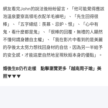
網友看完John的說法後紛紛留言，「他可能覺得應該
泡溫泉要穿高領毛衣配羊毛褲吧」、「先生回得很
棒」、「五字總結：羨慕、忌妒、恨」、「心中有
鬼，看什麼都是鬼」、「很棒的回覆，無禮的人顯然
不懂何謂身體自主權」、「我在影片中看到的是美麗
的孕後太太努力想找回身材的自信，因為另一半給予
的安全感，才能這麼自然地呈現秋姮本身的優點」。
婚後生B仍冇走樣　點擊瀏覽更多「越南周子瑜」美
照▼▼▼