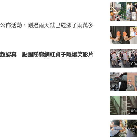
公佈活動，剛過兩天就已經漲了兩萬多
超認真　點圖睇睇網紅貞子嘅爆笑影片
00
00