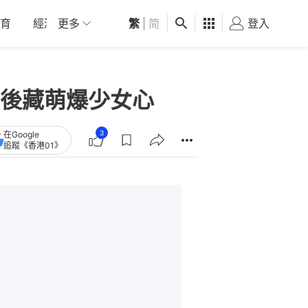
育
經濟
更多
01深圳
繁
觀點
|
简
健康
好食玩飛
登入
女
後藏萌爆少女心
3
在Google
追蹤《香港01》