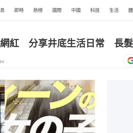
息
即時
熱榜
國際
中國
科技
生活
體
網紅 分享井底生活日常 長髮
:34