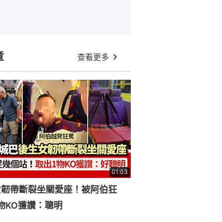
章
查看更多
01:03
女韌帶斷裂坐關愛座！被阿伯狂
物KO獲讚：聰明