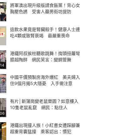
將軍澳出現升級版請食飯黨！背心女
胸壓色誘 受害人籲男街坊提防
這款水果竟是腎臟殺手！健康人士連
吃4顆或致腎衰竭 最嚴重喪命
港鐵阿叔挨柱聽歌跳舞！揈頭扭蘿彎
膝超陶醉 網民笑言：變鋼管舞
:14
中國平價預製房海外爆紅 美夫婦入
住9個月揭5大隱憂 入手需注意
有片│新蒲崗變老鼠樂園？如意樓入
10隻老鼠亂竄 網民：點住人
:06
港鐵出現撞人族！小紅書女遭踩腳兼
超重背囊猛撞 乘客認出：慣犯