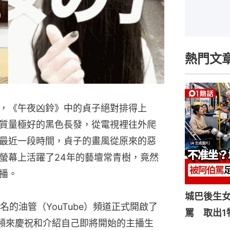
熱門文
，《午夜凶鈴》中的貞子絕對排得上
質量極好的黑色長發，從電視裡往外爬
最近一段時間，貞子的畫風從原來的惡
螢幕上活躍了24年的藝壇常青樹，竟然
播。
城巴後生
的油管（YouTube）頻道正式開啟了
罵 取出1
頻來慶祝和介紹自己即將開始的主播生