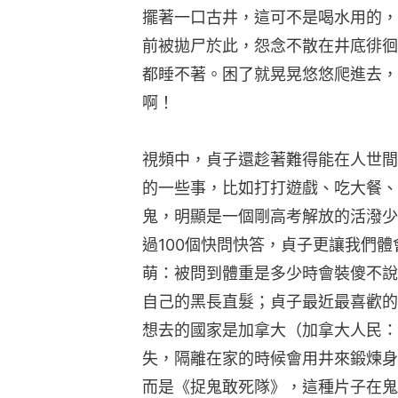
擺著一口古井，這可不是喝水用的，
前被拋尸於此，怨念不散在井底徘徊
都睡不著。困了就晃晃悠悠爬進去，
啊！
視頻中，貞子還趁著難得能在人世間
的一些事，比如打打遊戲、吃大餐、
鬼，明顯是一個剛高考解放的活潑少
過100個快問快答，貞子更讓我們
萌：被問到體重是多少時會裝傻不說
自己的黑長直髮；貞子最近最喜歡的
想去的國家是加拿大（加拿大人民：
失，隔離在家的時候會用井來鍛煉身
而是《捉鬼敢死隊》，這種片子在鬼