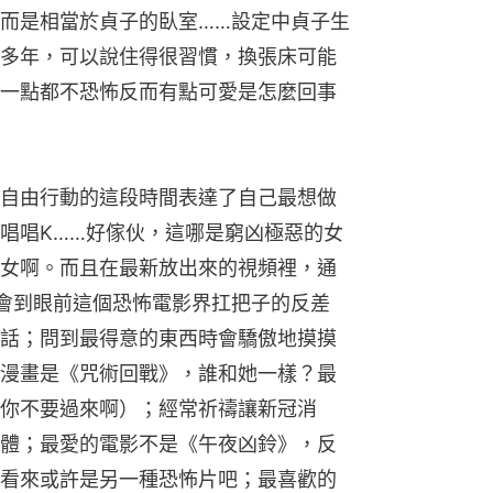
而是相當於貞子的臥室……設定中貞子生
多年，可以說住得很習慣，換張床可能
一點都不恐怖反而有點可愛是怎麼回事
自由行動的這段時間表達了自己最想做
唱唱K……好傢伙，這哪是窮凶極惡的女
女啊。而且在最新放出來的視頻裡，通
體會到眼前這個恐怖電影界扛把子的反差
話；問到最得意的東西時會驕傲地摸摸
漫畫是《咒術回戰》，誰和她一樣？最
你不要過來啊）；經常祈禱讓新冠消
體；最愛的電影不是《午夜凶鈴》，反
看來或許是另一種恐怖片吧；最喜歡的