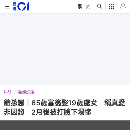
繁
|
简
熱話
熱爆話題
爺孫戀｜65歲富翁娶19歲處女 稱真愛
非因錢 2月後被打臉下場慘