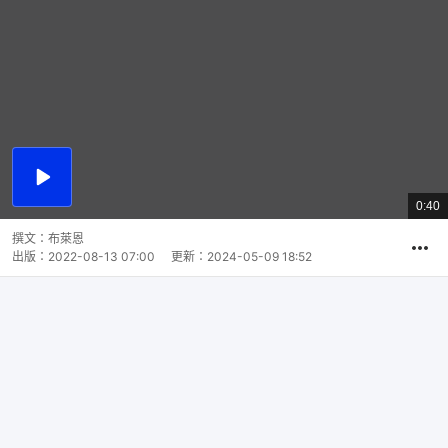
播
放
0:40
總
影
共
片
時
撰文：
布萊恩
間
出版：
2022-08-13 07:00
更新：
2024-05-09 18:52