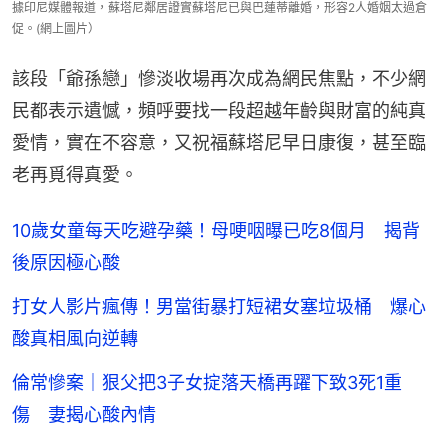
據印尼媒體報道，蘇塔尼鄰居證實蘇塔尼已與巴蓮蒂離婚，形容2人婚姻太過倉
促。(網上圖片）
該段「爺孫戀」慘淡收場再次成為網民焦點，不少網
民都表示遺憾，頻呼要找一段超越年齡與財富的純真
愛情，實在不容意，又祝福蘇塔尼早日康復，甚至臨
老再覓得真愛。
10歲女童每天吃避孕藥！母哽咽曝已吃8個月 揭背
後原因極心酸
打女人影片瘋傳！男當街暴打短裙女塞垃圾桶 爆心
酸真相風向逆轉
倫常慘案｜狠父把3子女掟落天橋再躍下致3死1重
傷 妻揭心酸內情