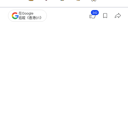
342
在Google
追蹤《香港01》
熱話
熱爆話題
25歲碩士戀32歲女老闆！拒付¥88.8萬
禮金被封 他追討¥12萬拍拖費
撰文：
艾曼達