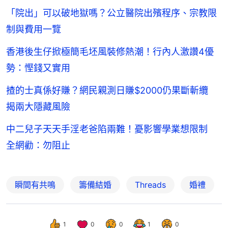
「院出」可以破地獄嗎？公立醫院出殯程序、宗教限
制與費用一覽
香港後生仔掀極簡毛坯風裝修熱潮！行內人激讚4優
勢：慳錢又實用
揸的士真係好賺？網民親測日賺$2000仍果斷斬纜
揭兩大隱藏風險
中二兒子天天手淫老爸陷兩難！憂影響學業想限制
全網勸：勿阻止
瞬間有共鳴
籌備結婚
Threads
婚禮
1
0
0
1
0