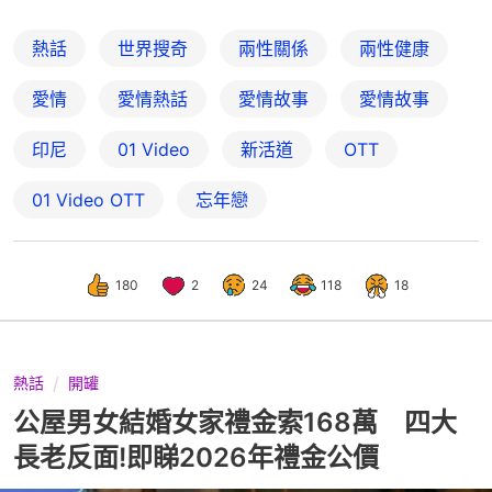
熱話
世界搜奇
兩性關係
兩性健康
愛情
愛情熱話
愛情故事
愛情故事
印尼
01 Video
新活道
OTT
01‌ ‌Video‌ ‌OTT
忘年戀
180
2
24
118
18
熱話
開罐
公屋男女結婚女家禮金索168萬 四大
長老反面!即睇2026年禮金公價