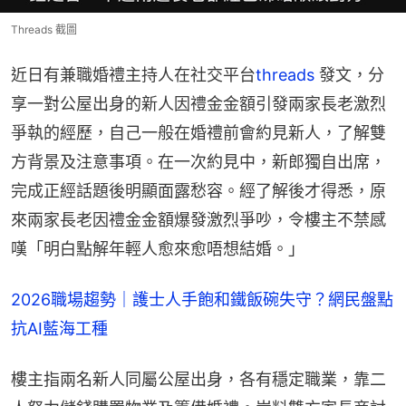
Threads 截圖
近日有兼職婚禮主持人在社交平台
threads
 發文，分
享一對公屋出身的新人因禮金金額引發兩家長老激烈
爭執的經歷，自己一般在婚禮前會約見新人，了解雙
方背景及注意事項。在一次約見中，新郎獨自出席，
完成正經話題後明顯面露愁容。經了解後才得悉，原
來兩家長老因禮金金額爆發激烈爭吵，令樓主不禁感
嘆「明白點解年輕人愈來愈唔想結婚。」
2026職場趨勢｜護士人手飽和鐵飯碗失守？網民盤點
抗AI藍海工種
樓主指兩名新人同屬公屋出身，各有穩定職業，靠二