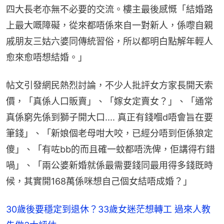
四大長老亦無不必要的交流。樓主最後感慨「結婚路
上最大嘅障礙，從來都唔係來自一對新人，係嚟自親
戚朋友三姑六婆同傳統習俗，所以都明白點解年輕人
愈來愈唔想結婚。」
帖文引發網民熱烈討論，不少人批評女方家長開天索
價，「真係人口販賣」、「嫁女定賣女？」、「通常
真係窮先係到獅子開大口.... 真正有錢嗰d唔會旨在要
筆錢」、「新娘個老母咁大咬，已經分唔到佢係狼定
傻」、「有咗bb的而且確一蚊都唔洗俾，佢講得冇錯
喎」、「兩公婆新婚就係最需要錢同最用得多錢既時
候，其實開168萬係咪想自己個女結唔成婚？」
30歲後要穩定到退休？33歲女迷茫想轉工 過來人教