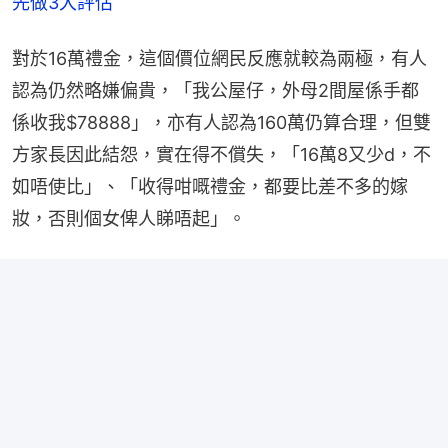
先做3大評估
對於16萬禮金，這個價位網民反應就較為兩極，有人
認為仍然略嫌偏貴，「我公屋仔，外母2間屋係手都
係收我$78888」，亦有人認為160萬仍算合理，但雙
方家長因此結怨，實在得不償失，「16萬8又少d，不
如唔使比」、「收得咁嘅禮金，都要比差不多的嫁
妝，否則個女俾人睇唔起」。