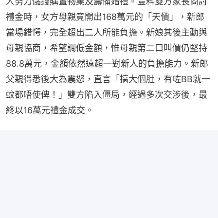
人努力儲錢購置物業及籌備婚禮。豈料雙方家長商討
禮金時，女方母親竟開出168萬元的「天價」，新郎
當場錯愕，完全超出二人所能負擔。新娘其後主動與
母親協商，希望調低金額，惟母親第二口叫價仍堅持
88.8萬元，金額依然遠超一對新人的負擔能力。新郎
父親得悉後大為震怒，直言「搞大個肚，有咗BB就一
蚊都唔使俾！」雙方陷入僵局，經過多次交涉後，最
終以16萬元禮金成交。