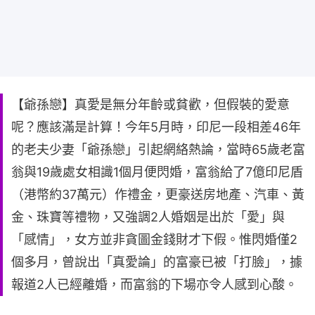
【爺孫戀】真愛是無分年齡或貧歡，但假裝的愛意
呢？應該滿是計算！今年5月時，印尼一段相差46年
的老夫少妻「爺孫戀」引起網絡熱論，當時65歲老富
翁與19歲處女相識1個月便閃婚，富翁給了7億印尼盾
（港幣約37萬元）作禮金，更豪送房地產、汽車、黃
金、珠寶等禮物，又強調2人婚姻是出於「愛」與
「感情」，女方並非貪圖金錢財才下假。惟閃婚僅2
個多月，曾說出「真愛論」的富豪已被「打臉」，據
報道2人已經離婚，而富翁的下場亦令人感到心酸。