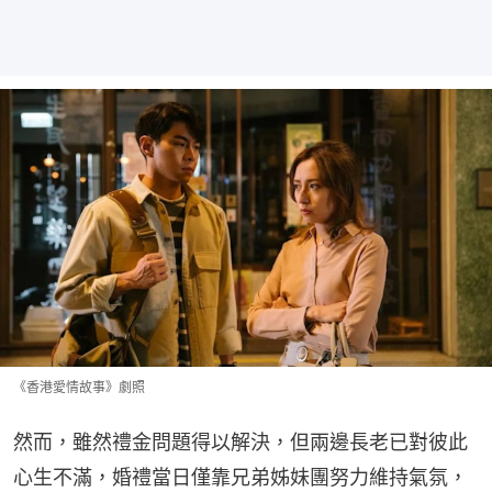
《香港愛情故事》劇照
然而，雖然禮金問題得以解決，但兩邊長老已對彼此
心生不滿，婚禮當日僅靠兄弟姊妹團努力維持氣氛，