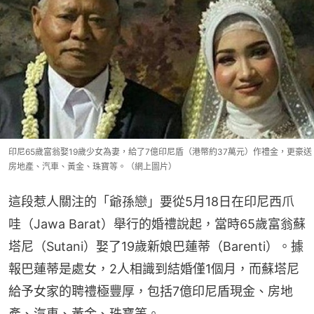
印尼65歲富翁娶19歲少女為妻，給了7億印尼盾（港幣約37萬元）作禮金，更豪送
房地產、汽車、黃金、珠寶等。（網上圖片）
這段惹人關注的「爺孫戀」要從5月18日在印尼西爪
哇（Jawa Barat）舉行的婚禮說起，當時65歲富翁蘇
塔尼（Sutani）娶了19歲新娘巴蓮蒂（Barenti）。據
報巴蓮蒂是處女，2人相識到結婚僅1個月，而蘇塔尼
給予女家的聘禮極豐厚，包括7億印尼盾現金、房地
產、汽車、黃金、珠寶等。