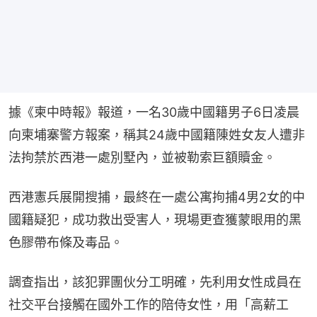
據《柬中時報》報道，一名30歲中國籍男子6日凌晨
向柬埔寨警方報案，稱其24歲中國籍陳姓女友人遭非
法拘禁於西港一處別墅內，並被勒索巨額贖金。
西港憲兵展開搜捕，最終在一處公寓拘捕4男2女的中
國籍疑犯，成功救出受害人，現場更查獲蒙眼用的黑
色膠帶布條及毒品。
調查指出，該犯罪團伙分工明確，先利用女性成員在
社交平台接觸在國外工作的陪侍女性，用「高薪工