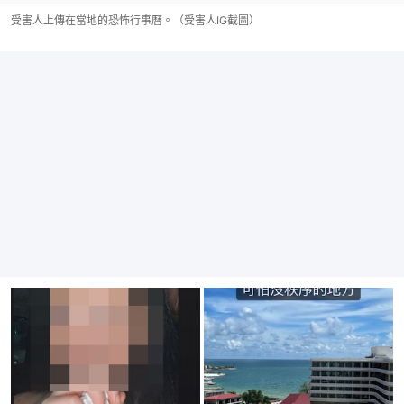
受害人上傳在當地的恐怖行事曆。（受害人IG截圖）