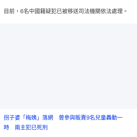
目前，6名中國籍疑犯已被移送司法機關依法處理。
拐子婆「梅姨」落網 曾參與販賣9名兒童轟動一
時 兩主犯已死刑