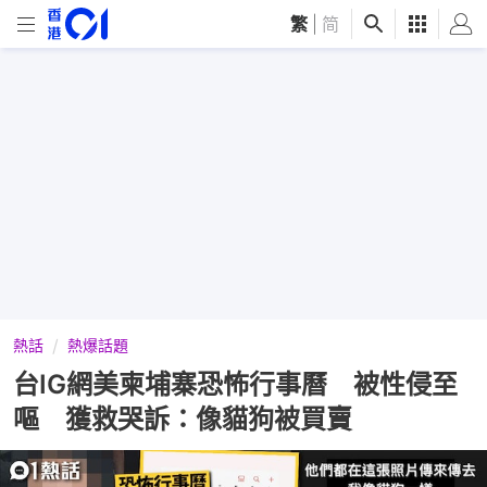
繁
|
简
熱話
熱爆話題
台IG網美柬埔寨恐怖行事曆 被性侵至
嘔 獲救哭訴：像貓狗被買賣