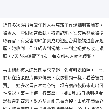
近日多次爆出台灣年輕人被高薪工作誘騙到柬埔寨，
被困入一些園區當奴隸，被迫詐騙、性交易甚至被摘
取器官。有受害的IG網美成功逃回台灣後講述自身經
歷，她收到工作介紹去到當地，一到金邊就被收走護
照，7天內被轉賣了4次，每次都被人輪流侵犯。
事主稱她被人蛇集團要求拿起一張資料表拍照，「他
們都在這張照片傳來傳去，我像貓狗一樣，看著被買
賣」，她多次留言表達心情，坦言獲救後仍未走出可
怕陰影。事主上傳「行事曆」，她6月25日她到達金
邊被帶到西港，對方明言她已被賣掉，由於不願做詐
騙，被集團的人毒打後要將她賣給另一公司，她被3