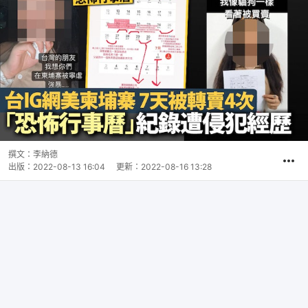
撰文：
李納德
出版：
2022-08-13 16:04
更新：
2022-08-16 13:28