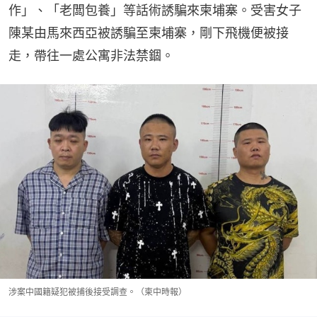
作」、「老闆包養」等話術誘騙來柬埔寨。受害女子
陳某由馬來西亞被誘騙至柬埔寨，剛下飛機便被接
走，帶往一處公寓非法禁錮。
涉案中國籍疑犯被捕後接受調查。（柬中時報）