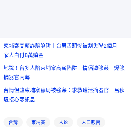
柬埔寨高薪詐騙陷阱｜台男舌頭慘被割失聯2個月
家人白付8萬贖金
地獄！台多人陷柬埔寨高薪陷阱 情侶遭強姦 爆強
摘器官內幕
台情侶墮柬埔寨騙局被強姦：求救遭活摘器官 呂秋
遠接心寒訊息
台灣
柬埔寨
人蛇
人口販賣