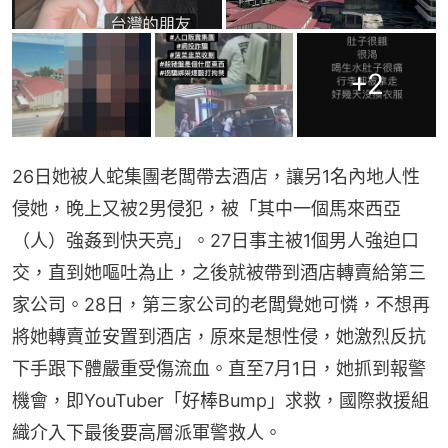
+
2
26日她被人蛇集團老闆帶去酒店，讓另1名內地人性
侵她，晚上又被2男侵犯，被「其中一個馬來西亞
（人）強姦到快天亮」。27日事主被1個男人強迫口
交，直到她嘔吐為止，之後就被帶到酒店轉賣給第三
家公司。28日，第三家公司的老闆覺她可憐，不想再
將她轉賣並安置到酒店，原來是想性侵，她激烈反抗
下手跟下體嚴重受傷流血。直至7月1日，她抓到報警
機會，即YouTuber「好棒Bump」求救，國際救援組
織介入下最後要高層派軍警救人。