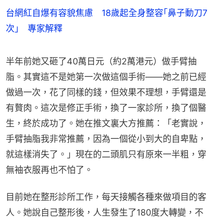
台網紅自爆有容貌焦慮 18歲起全身整容｢鼻子動刀7
次｣ 專家解釋
半年前她又砸了40萬日元（約2萬港元）做手臂抽
脂。其實這不是她第一次做這個手術——她之前已經
做過一次，花了同樣的錢，但效果不理想，手臂還是
有贅肉。這次是修正手術，換了一家診所，換了個醫
生，終於成功了。她在推文裏大方推薦：「老實說，
手臂抽脂我非常推薦，因為一個從小到大的自卑點，
就這樣消失了。」現在的二頭肌只有原來一半粗，穿
無袖衣服再也不怕了。
目前她在整形診所工作，每天接觸各種來做項目的客
人。她說自己整形後，人生發生了180度大轉變，不