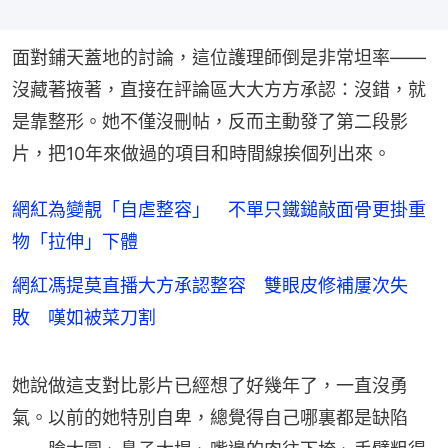
面對鋪天蓋地的討論，這位護理師倒是非常坦率——
沒藏著掖著，直接在評論區大大方方承認：沒錯，就
是靠整形。她不僅沒刪帖，反而主動發了第二段影
片，把10年來做過的項目和時間線挨個列出來。
網紅為變靚「自虐整容」 不單只鐵鎚敲面骨更掛重
物「拉伸」下體
網紅馮提莫直播大方承認整容 雙眼皮修補屢次失
敗 嘆如被菜刀割
她說做這支對比影片已經想了好幾年了，一直沒勇
氣。以前的她特別自卑，總覺得自己哪裏都是缺陷