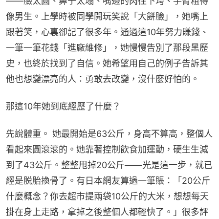
——臉太圓、鼻子太塌、嘴邊的肉往下垮、手臂粗得
像男生。上學時被同學開玩笑說「大餅臉」，她嘴上
跟著笑，心裏卻記了很多年。通過這10年努力賺錢、
一筆一筆花錢「進廠維修」，她慢慢告別了那段黑歷
史，也終於找到了自信。她希望用自己的例子告訴其
他也想變漂亮的人：勇敢去改變，沒什麼好怕的。
那這10年她到底經歷了什麼？
先說體重。 她最開始是63公斤，身高不算高，整個人
看起來圓滾滾的。她靠著控制飲食加運動，硬生生減
到了43公斤。整整甩掉20公斤——光是這一步，就已
經是脱胎換骨了。有日本網友算過一筆賬：「20公斤
什麼概念？你去超市提兩袋10公斤的大米，想想每天
掛在身上走路，拿掉之後整個人都輕快了。」很多評