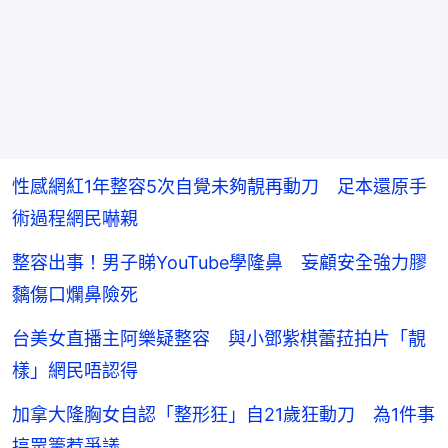
性感網紅1年整容5次自覺未夠靚再動刀 足本還原手
術過程網民嚇親
整容出事！男子睇YouTube學隆鼻 妄顧安全強力膠
黐傷口爛鼻險死
台美女直播主阿樂疑整容 與小鄧紫棋蕾菈拍片「靚
樣」網民唔認得
加拿大隆胸女自認「整形狂」自21歲狂動刀 為1件事
搞眾籌惹爭議