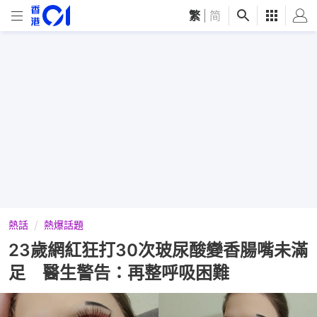
繁
|
简
熱話
熱爆話題
23歲網紅狂打30次玻尿酸變香腸嘴未滿
足 醫生警告：再整呼吸困難