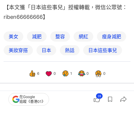
【本文獲「日本這些事兒」授權轉載，微信公眾號：
riben66666666】
美女
減肥
整容
網紅
瘦身減肥
美妝穿搭
日本
熱話
日本這些事兒
6
0
1
0
0
28
在Google
熱話
人氣話題
追蹤《香港01》
拍片被拍檔摸到胸部有硬塊 成人網紅
確診乳癌嘆：OnlyFans救了我