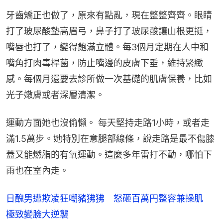
牙齒矯正也做了，原來有點亂，現在整整齊齊。眼睛
打了玻尿酸墊高眉弓，鼻子打了玻尿酸讓山根更挺，
嘴唇也打了，變得飽滿立體。每3個月定期在人中和
嘴角打肉毒桿菌，防止嘴邊的皮膚下垂，維持緊緻
感。每個月還要去診所做一次基礎的肌膚保養，比如
光子嫩膚或者深層清潔。
運動方面她也沒偷懶。 每天堅持走路1小時，或者走
滿1.5萬步。她特別在意腿部線條，說走路是最不傷膝
蓋又能燃脂的有氧運動。這麼多年雷打不動，哪怕下
雨也在室內走。
日醜男遭欺凌狂嘲豬狒狒 怒砸百萬円整容兼操肌
極致變臉大逆襲