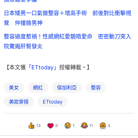
日本矮男一口氣做整容＋增高手術 前後對比衝擊視
覺 仲撞臉男神
整容過度惹禍！性感網紅愛靚唔愛命 密密動刀突入
院驚揭肝腎發炎
【本文獲
「ETtoday」
授權轉載。】
美女
網紅
保加利亞
整容
美妝穿搭
ETtoday
13
0
1
11
3