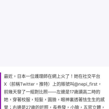
最近，日本一位護理師在網上火了！她在社交平台
X（前稱Twitter，推特）上的賬號叫@nepi_first，
前幾天發了一組對比照——左邊是17歲讀高二時的
她，穿著校服，短髮，圓臉，眼神裏透著怯生生的感
覺；右邊是27歲的近照，長卷發，小臉，五官立體，