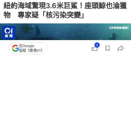
紐約海域驚現3.6米巨鯊！座頭鯨也淪獵
物 專家疑「核污染突變」
9
在Google
追蹤《香港01》
撰文：
TVBS新聞網
出版：
2026-08-03 15:08
更新：
2026-08-04 12:43