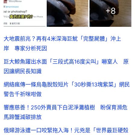
+
8
大地震前兆？再有4米深海巨魷「完整屍體」沖上
岸 專家分析死因
巨大鯨魚躍出水面「三段式高16度尖叫」嚇窒人 原
因讓網民長知識
網絡瘋傳一條烏龜脫殼短片「30秒撕13塊紫菜」網民
警告千祈咪咁做
響應慈善！250外賣員下白泥淨灘植樹 盼保育瀕危
馬蹄蟹減碳排放
俄婦游泳遭一口咬緊拖入海！元兇是「世界最巨硬殼