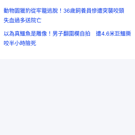
動物園獵豹從牢籠逃脫！36歲飼養員慘遭突襲咬頸
失血過多送院亡
以為真鱷魚是雕像！男子翻圍欄自拍 遭4.6米巨鱷撕
咬半小時險死