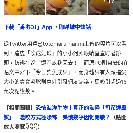
下載「香港01」App ，即睇城中熱話
從Twitter用戶@totomaru_hanmi上傳的照片可以看
到，這隻「吹成氣球」的小小河豚眼睛直直盯著鏡
頭，彷彿在說「還不放我回去！」而原PO則自豪的在
貼文中寫下「今日釣魚成果」，而身體只有人類指尖
大小的寶寶河豚則意外引發網友熱議，更吸引超過16
萬次點讚數。
【相關圖輯】
恐怖海洋生物｜真正的海怪「雪茄達摩
鯊」　噬咬方式極恐怖　美俄幾乎因牠開戰？
（點圖
放大瀏覽👇👇👇）