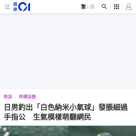
繁
|
简
熱話
熱爆話題
日男釣出「白色納米小氣球」發脹細過
手指公 生氣模樣萌翻網民