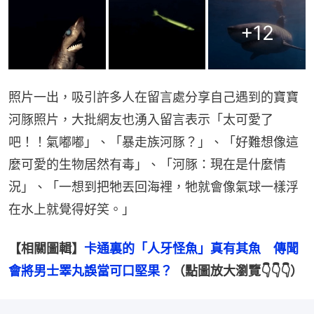
+
12
照片一出，吸引許多人在留言處分享自己遇到的寶寶
河豚照片，大批網友也湧入留言表示「太可愛了
吧！！氣嘟嘟」、「暴走族河豚？」、「好難想像這
麼可愛的生物居然有毒」、「河豚：現在是什麼情
況」、「一想到把牠丟回海裡，牠就會像氣球一樣浮
在水上就覺得好笑。」
【相關圖輯】
卡通裏的「人牙怪魚」真有其魚　傳聞
會將男士睪丸誤當可口堅果？
（點圖放大瀏覽👇👇👇）