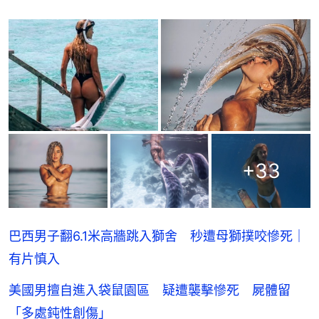
+
33
巴西男子翻6.1米高牆跳入獅舍 秒遭母獅撲咬慘死｜
有片慎入
美國男擅自進入袋鼠園區 疑遭襲擊慘死 屍體留
「多處鈍性創傷」