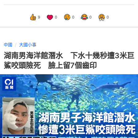
9
0
0
0
0
中國
大國小事
湖南男海洋館潛水 下水十幾秒遭3米巨
鯊咬頭險死 臉上留7個齒印