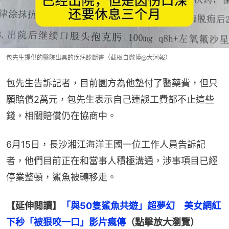
包先生提供的醫院出具的疾病診斷書（截取自微博@大河報）
包先生告訴記者，目前園方為他墊付了醫藥費，但只
願賠償2萬元，包先生表示自己連誤工費都不止這些
錢，相關賠償仍在協商中。
6月15日，長沙湘江海洋王國一位工作人員告訴記
者，他們目前正在和當事人積極溝通，涉事項目已經
停業整頓，鯊魚被轉移走。
【延伸閲讀】
「與50隻鯊魚共遊」超夢幻　美女網紅
下秒「被狠咬一口」影片瘋傳
（點擊放大瀏覽）