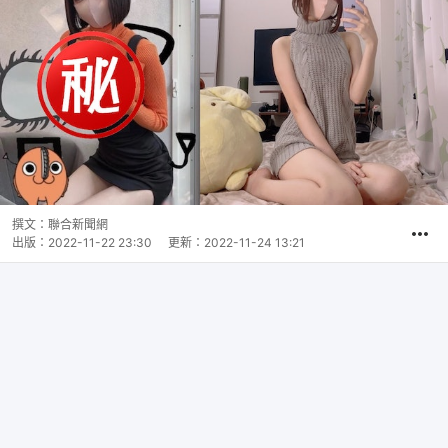
撰文：
聯合新聞網
出版：
2022-11-22 23:30
更新：
2022-11-24 13:21