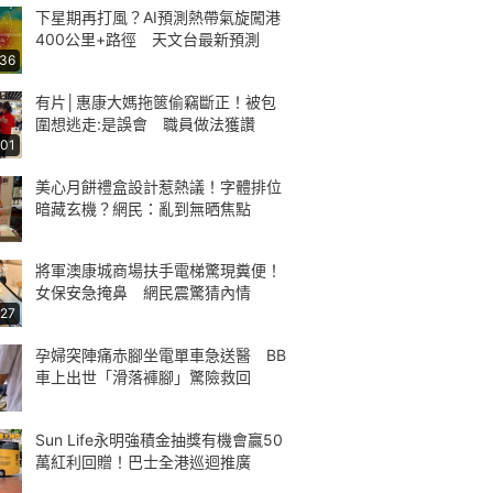
下星期再打風？AI預測熱帶氣旋闖港
400公里+路徑 天文台最新預測
:36
有片│惠康大媽拖篋偷竊斷正！被包
圍想逃走:是誤會 職員做法獲讚
:01
美心月餅禮盒設計惹熱議！字體排位
暗藏玄機？網民：亂到無晒焦點
將軍澳康城商場扶手電梯驚現糞便！
女保安急掩鼻 網民震驚猜內情
:27
孕婦突陣痛赤腳坐電單車急送醫 BB
車上出世「滑落褲腳」驚險救回
Sun Life永明強積金抽獎有機會贏50
萬紅利回贈！巴士全港巡迴推廣