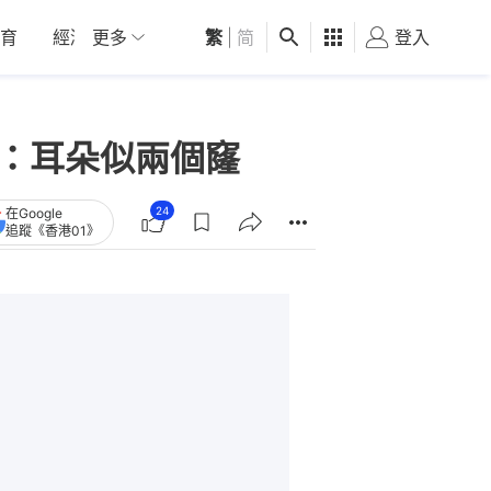
育
經濟
更多
01深圳
繁
觀點
|
简
健康
好食玩飛
登入
女
人：耳朵似兩個窿
24
在Google
追蹤《香港01》