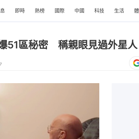
息
即時
熱榜
國際
中國
科技
生活
體
大爆51區秘密 稱親眼見過外星
7