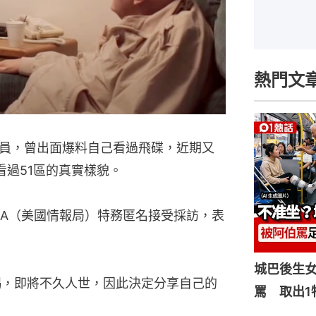
熱門文
員，曾出面爆料自己看過飛碟，近期又
看過51區的真實樣貌。
前CIA（美國情報局）特務匿名接受採訪，表
城巴後生
竭，即將不久人世，因此決定分享自己的
罵 取出1