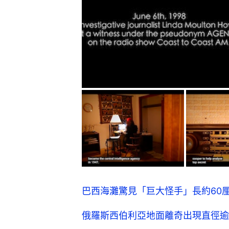
巴西海灘驚見「巨大怪手」長約60
俄羅斯西伯利亞地面離奇出現直徑逾