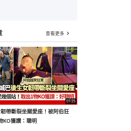
章
查看更多
01:25
女韌帶斷裂坐關愛座！被阿伯狂
物KO獲讚：聰明