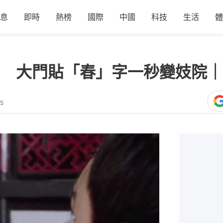
息
即時
熱榜
國際
中國
科技
生活
體
 大門貼「春」字一秒變妓院｜
45