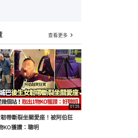
章
查看更多
01:25
女韌帶斷裂坐關愛座！被阿伯狂
物KO獲讚：聰明