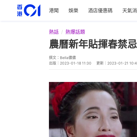
港聞
娛樂
酒店優惠碼
天氣消
熱話
熱爆話題
農曆新年貼揮春禁忌
撰文：
Bella儂儂
出版：
2023-01-18 11:30
更新：
2023-01-21 10: