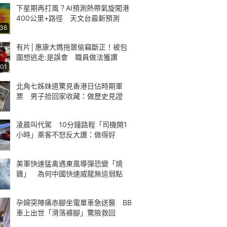
下星期再打風？AI預測熱帶氣旋闖港
400公里+路徑 天文台最新預測
:36
有片│惠康大媽拖篋偷竊斷正！被包
圍想逃走:是誤會 職員做法獲讚
:01
北角七姊妹道驚見香港日佔時期軍
票 男子拾回家收藏：做歷史見證
凌晨叫代駕 10分鐘路程「司機開1
小時」乘客不怒反大讚：做得好
美軍快速猛禽遇東風導彈恐變「燒
雞」 為何中國快速威龍無這弱點
孕婦突陣痛赤腳坐電單車急送醫 BB
車上出世「滑落褲腳」驚險救回