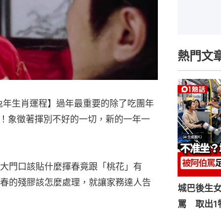
熱門文
3兔年生肖運程】過年最重要的除了吃團年
！象徵著揮別不好的一切，新的一年一
大門口該貼什麼揮春竟跟「桃花」有
春的殘膠該怎麼處理，就讓家務達人告
城巴後生
罵 取出1