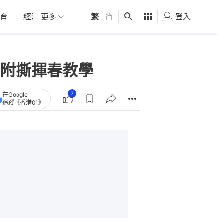
育
經濟
更多
01深圳
繁
觀點
|
简
健康
好食玩飛
登入
女
附撕揮春教學
7
在Google
追蹤《香港01》