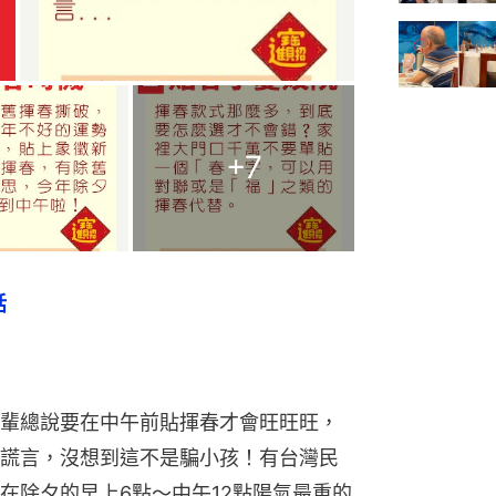
+
7
話
輩總說要在中午前貼揮春才會旺旺旺，
謊言，沒想到這不是騙小孩！有台灣民
在除夕的早上6點～中午12點陽氣最重的