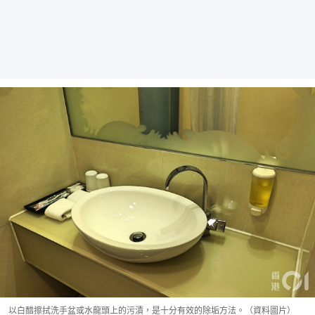
以白醋擦拭洗手盆或水龍頭上的污漬，是十分有效的除垢方法。（資料圖片）