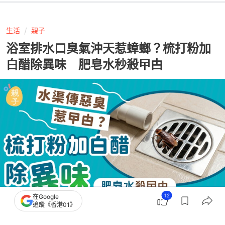
生活
親子
浴室排水口臭氣沖天惹蟑螂？梳打粉加
白醋除異味 肥皂水秒殺曱甴
12
在Google
追蹤《香港01》
撰文：
風傳媒
出版：
2026-06-01 10:03
更新：
2026-06-22 12:07