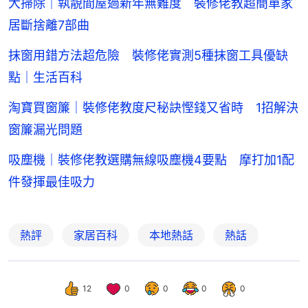
大掃除｜執靚間屋過新年無難度 裝修佬教超簡單家
居斷捨離7部曲
抹窗用錯方法超危險 裝修佬實測5種抹窗工具優缺
點｜生活百科
淘寶買窗簾｜裝修佬教度尺秘訣慳錢又省時 1招解決
窗簾漏光問題
吸塵機｜裝修佬教選購無線吸塵機4要點 摩打加1配
件發揮最佳吸力
熱評
家居百科
本地熱話
熱話
12
0
0
0
0