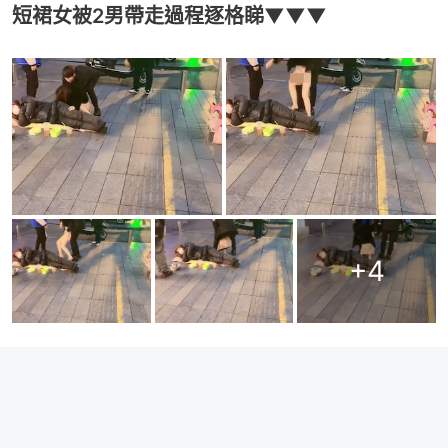
短裙女被2男帶走過程逐格睇▼▼▼
+
4