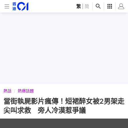
繁
|
简
熱話
熱爆話題
當街執屍影片瘋傳！短裙醉女被2男架走
尖叫求救 旁人冷漠惹爭議