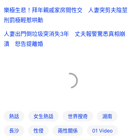
樂極生悲！拜年親戚家房間性交 人妻突剪夫陰莖
刑罰極輕惹哄動
人妻出門倒垃圾突消失3年 丈夫報警驚悉真相崩
潰 怒告提離婚
熱話
女生熱話
世界搜奇
湖南
長沙
性侵
兩性關係
01 Video