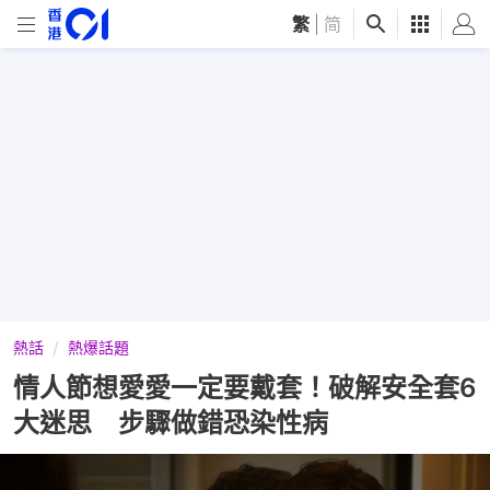
繁
|
简
熱話
熱爆話題
情人節想愛愛一定要戴套！破解安全套6
大迷思 步驟做錯恐染性病