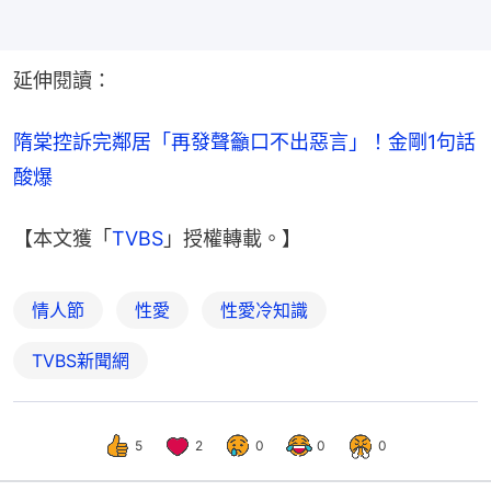
延伸閱讀：
隋棠控訴完鄰居「再發聲籲口不出惡言」！金剛1句話
酸爆
【本文獲「
TVBS
」授權轉載。】
情人節
性愛
性愛冷知識
TVBS新聞網
5
2
0
0
0