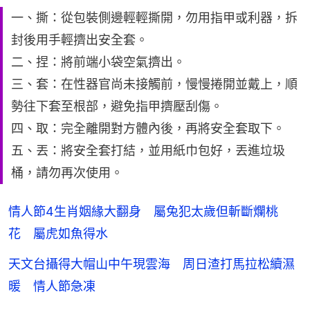
一、撕：從包裝側邊輕輕撕開，勿用指甲或利器，拆
封後用手輕擠出安全套。
二、捏：將前端小袋空氣擠出。
三、套：在性器官尚未接觸前，慢慢捲開並戴上，順
勢往下套至根部，避免指甲擠壓刮傷。
四、取：完全離開對方體內後，再將安全套取下。
五、丟：將安全套打結，並用紙巾包好，丟進垃圾
桶，請勿再次使用。
情人節4生肖姻緣大翻身 屬兔犯太歲但斬斷爛桃
花 屬虎如魚得水
天文台攝得大帽山中午現雲海 周日渣打馬拉松續濕
暖 情人節急凍