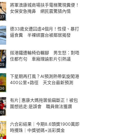
將軍澳康城商場扶手電梯驚現糞便！
女保安急掩鼻 網民震驚猜內情
:27
德33歲女遭囚虐4個月！性侵、暴打
逼食糞 半裸綁露台被鄰居揭發
搭港鐵遭輪椅伯輾腳 男生怒：對唔
住都冇句 車廂理論影片引熱議
:05
下星期再打風？AI預測熱帶氣旋闖港
400公里+路徑 天文台最新預測
:36
有片│惠康大媽拖篋偷竊斷正！被包
圍想逃走:是誤會 職員做法獲讚
:01
六合彩結果｜今期8.6頭獎1900萬即
時攪珠｜中獎號碼+派彩獎金