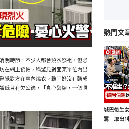
熱門文
清明時節，不少人都會燒衣祭祖，但必
坊在網上發帖，稱驚見對面某單位內出
驚覺對方在室內燒衣。雖幸好沒有釀成
識低且有欠公德，「真心黐線，一個唔
城巴後生
罵 取出1