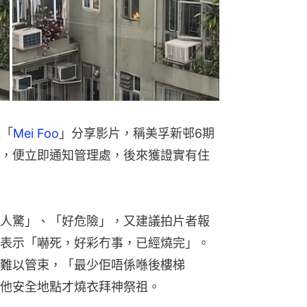
組「
Mei Foo
」分享影片，稱美孚新邨6期
，便立即通知管理處，後來獲證實有住
人驚」、「好危險」，又建議拍片者報
表示「嚇死，好彩冇事，已經燒完」。
難以管束，「最少佢唔係喺後樓梯
他安全地點才燒衣拜神祭祖。