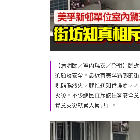
【清明節／室內燒衣／祭祖】臨近
須顧及安全。最近有美孚新邨的街
現熊熊烈火，趕忙通知管理處，才
火災。不少網民直斥該住客安全意
覺意火災就累人累己」。