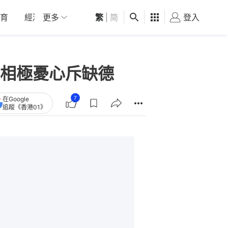
育
經濟
更多
01深圳
繁
觀點
|
简
健康
好食玩飛
登入
女
相極憂心斥缺德
7
在Google
追蹤《香港01》