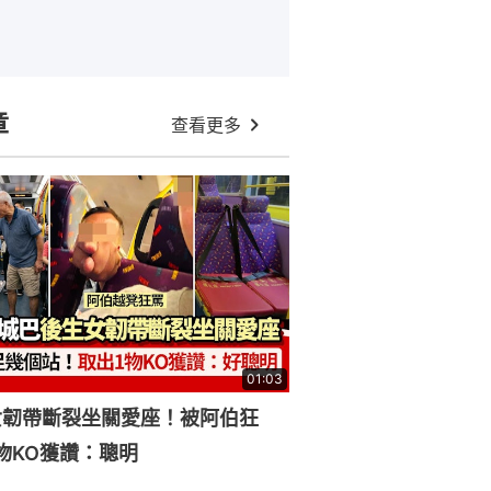
章
查看更多
01:03
女韌帶斷裂坐關愛座！被阿伯狂
物KO獲讚：聰明