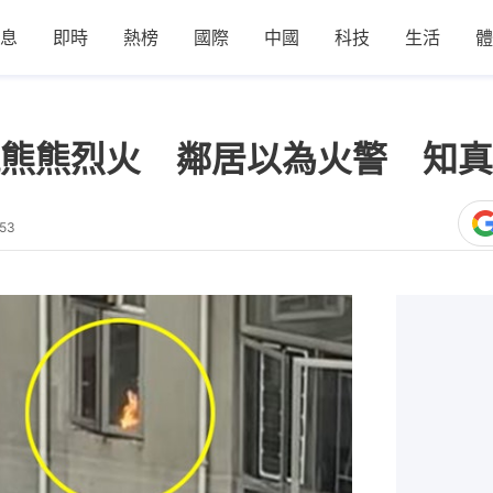
息
即時
熱榜
國際
中國
科技
生活
體
熊熊烈火 鄰居以為火警 知真
:53