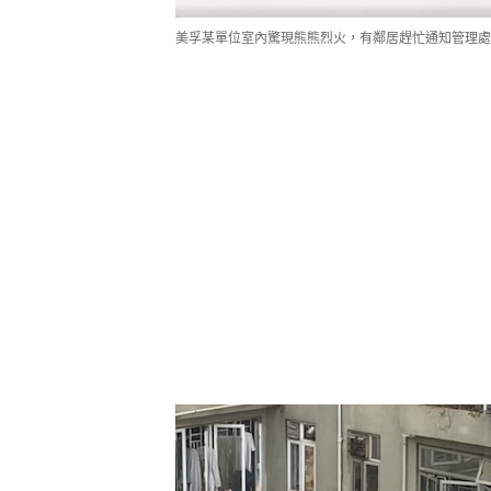
美孚某單位室內驚現熊熊烈火，有鄰居趕忙通知管理處，