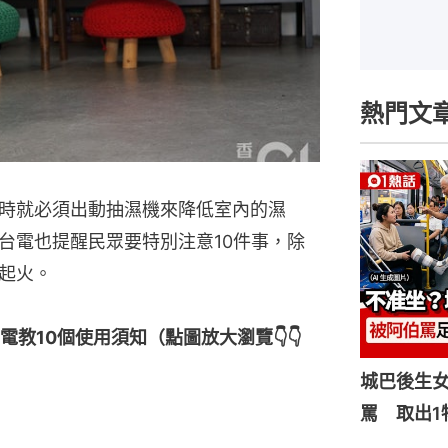
熱門文
時就必須出動抽濕機來降低室內的濕
台電也提醒民眾要特別注意10件事，除
起火。
教10個使用須知（點圖放大瀏覽👇👇
城巴後生
罵 取出1