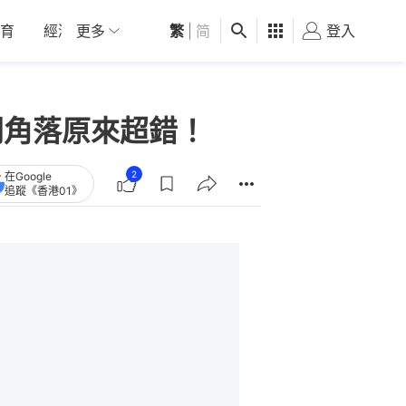
育
經濟
更多
01深圳
繁
觀點
|
简
健康
好食玩飛
登入
女
間角落原來超錯！
2
在Google
追蹤《香港01》