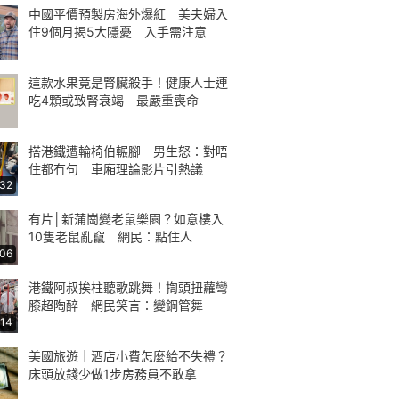
中國平價預製房海外爆紅 美夫婦入
住9個月揭5大隱憂 入手需注意
這款水果竟是腎臟殺手！健康人士連
吃4顆或致腎衰竭 最嚴重喪命
搭港鐵遭輪椅伯輾腳 男生怒：對唔
住都冇句 車廂理論影片引熱議
:32
有片│新蒲崗變老鼠樂園？如意樓入
10隻老鼠亂竄 網民：點住人
:06
港鐵阿叔挨柱聽歌跳舞！揈頭扭蘿彎
膝超陶醉 網民笑言：變鋼管舞
:14
美國旅遊｜酒店小費怎麼給不失禮？
床頭放錢少做1步房務員不敢拿