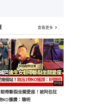
章
查看更多
01:03
女韌帶斷裂坐關愛座！被阿伯狂
物KO獲讚：聰明