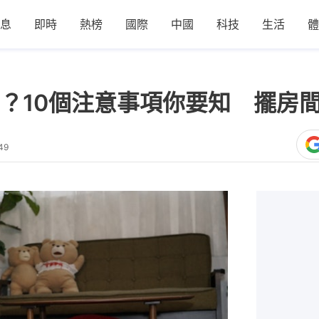
息
即時
熱榜
國際
中國
科技
生活
體
？10個注意事項你要知 擺房
49