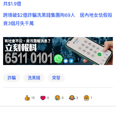
共$1.9億
跨境破$2億詐騙洗黑錢集團拘69人 居內地女信假投
資3個月失千萬
詐騙
洗黑錢
突發
15
0
0
3
1