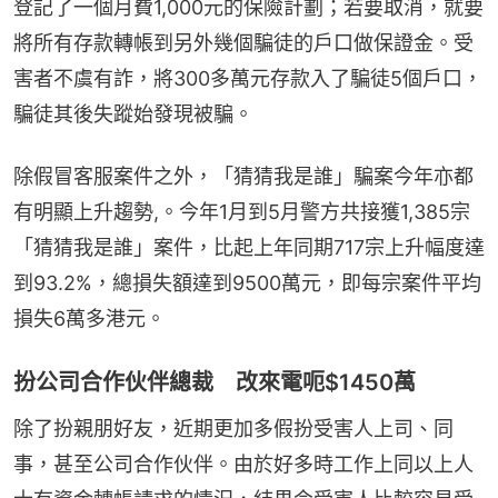
登記了一個月費1,000元的保險計劃；若要取消，就要
將所有存款轉帳到另外幾個騙徒的戶口做保證金。受
害者不虞有詐，將300多萬元存款入了騙徒5個戶口，
騙徒其後失蹤始發現被騙。
除假冒客服案件之外，「猜猜我是誰」騙案今年亦都
有明顯上升趨勢,。今年1月到5月警方共接獲1,385宗
「猜猜我是誰」案件，比起上年同期717宗上升幅度達
到93.2%，總損失額達到9500萬元，即每宗案件平均
損失6萬多港元。
扮公司合作伙伴總裁 改來電呃$1450萬
除了扮親朋好友，近期更加多假扮受害人上司、同
事，甚至公司合作伙伴。由於好多時工作上同以上人