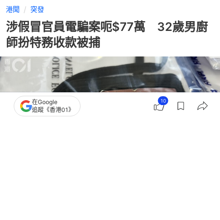
港聞
突發
涉假冒官員電騙案呃$77萬 32歲男廚
師扮特務收款被捕
10
在Google
追蹤《香港01》
撰文：
陳傲淇 王譯揚
出版：
2026-07-18 16:04
更新：
2026-07-18 16:04