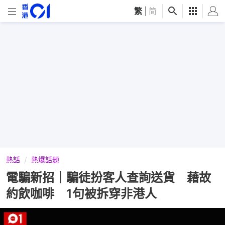
繁
|
简
熱話
熱爆話題
電騙新招｜騙徒扮客人查詢送貨 藉故
約飲咖啡 1句被拆穿非港人