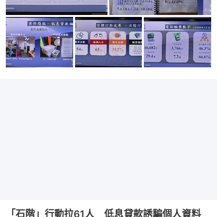
「石階」行動拉61人 低息貸款誘騙個人資料