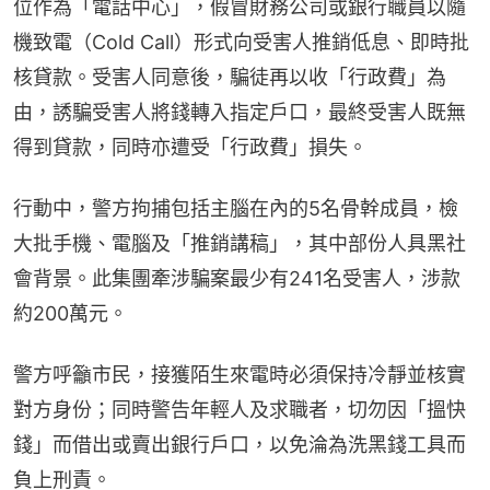
位作為「電話中心」，假冒財務公司或銀行職員以隨
機致電（Cold Call）形式向受害人推銷低息、即時批
核貸款。受害人同意後，騙徒再以收「行政費」為
由，誘騙受害人將錢轉入指定戶口，最終受害人既無
得到貸款，同時亦遭受「行政費」損失。
行動中，警方拘捕包括主腦在內的5名骨幹成員，檢
大批手機、電腦及「推銷講稿」，其中部份人具黑社
會背景。此集團牽涉騙案最少有241名受害人，涉款
約200萬元。
警方呼籲市民，接獲陌生來電時必須保持冷靜並核實
對方身份；同時警告年輕人及求職者，切勿因「搵快
錢」而借出或賣出銀行戶口，以免淪為洗黑錢工具而
負上刑責。