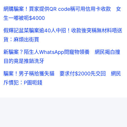
網購騙案！買家提供QR code稱可用信用卡收款 女
生一嘟被呃$4000
假輝記盆菜騙案逾40人中招！收款後突稱無材料唔送
貨：麻煩出街買
新騙案？陌生人WhatsApp問寵物領養 網民揭白撞
目的竟是推銷洗牙
騙案！男子稱拾獲失貓 要求付$2000先交回 網民
斥慣犯：P圖呃錢