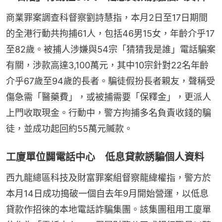
商業罪案調查科督察劉詩慧指，本月2日至17日期間
的全港行動共拘捕61人，包括46男15女，年齡介乎17
至82歲。被捕人涉嫌與54宗「猜猜我是誰」電話騙案
有關，涉款高達3,100萬元，其中10宗針對22名年齡
介乎67歲至94歲的長者。騙徒假扮長者親友，聲稱受
傷急需「醫藥費」，或被捕需要「保釋金」，更派人
上門收取現金。行動中，警方拘捕多名負責收錢的騙
徒，並成功起回約55萬元贓款。
工廈單位闢電話中心 低息貸款誘騙個人資料
西九龍總區科技及財富罪案組督察龍緯權指，警方於
本月14日成功搗破一個自去年9月開始營運，以低息
貸款作招徠的本地電話詐騙集團。該集團租用工廈單