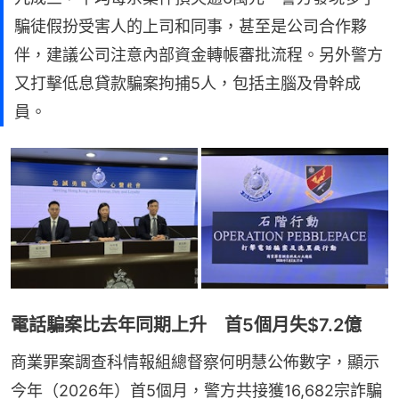
騙徒假扮受害人的上司和同事，甚至是公司合作夥
伴，建議公司注意內部資金轉帳審批流程。另外警方
又打擊低息貸款騙案拘捕5人，包括主腦及骨幹成
員。
電話騙案比去年同期上升 首5個月失$7.2億
商業罪案調查科情報組總督察何明慧公佈數字，顯示
今年（2026年）首5個月，警方共接獲16,682宗詐騙