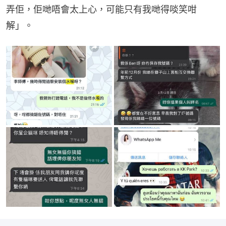
弄佢，佢哋唔會太上心，可能只有我哋得啖笑咁
解」。