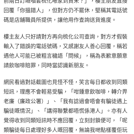
前兩日訂嘅嗰套梳化𠵱家到貨未？」，樓主朋友直接
回覆「你搵錯人」，但對方仍不罷休，堅稱其電話號
碼是店舖職員所提供，讓他用作查詢送貨進度。
樓主友人只好請對方再向梳化公司查詢，對方才假裝
輸入了錯誤的電話號碼，又感謝友人善心回覆，稱若
遇他人可能已被粗言穢語「問候」，稱為表歉意願意
請飲咖啡賠罪，同時當認識新朋友。
網民看過對話截圖也見怪不怪，笑言每日都收到同類
短訊，理應不會輕易受騙，「咁鍾意飲咖啡，轉介畀
老廉（廉政公署）」、「我有諗過會唔會有騙徒遇上
騙徒嘅情況」、「講得聯繫都唔慌係港人」。亦有人
覺得收到同類短訊時不應回覆，立刻封鎖便可，「呢
類騙徒每日處理好多人嘅回覆，無論我哋點樣覆佢玩