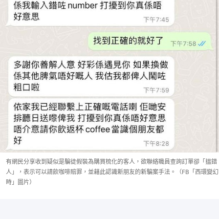
有網民分享收到疑似是騙徒假裝為購買梳化的客人，欲聯絡職員查詢訂單卻「搵錯
人」，表示可以請飲咖啡賠罪，並藉此認識新朋友的新騙案手法。（FB「西環變幻
時」圖片）