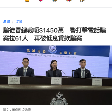
港聞
突發
騙徒冒總裁呃$1450萬 警打擊電話騙
案拉61人 再破低息貸款騙案
撰文：
黃偉民 凌逸德