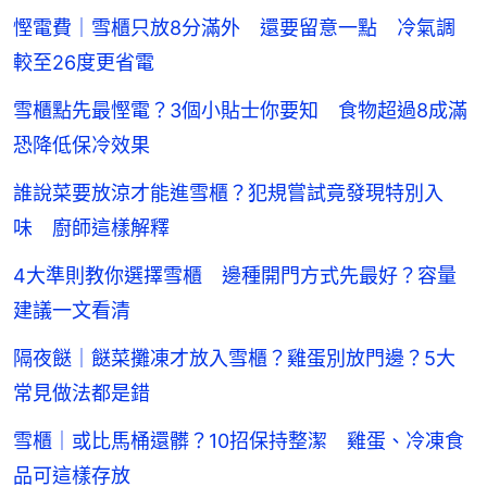
慳電費｜雪櫃只放8分滿外 還要留意一點 冷氣調
較至26度更省電
雪櫃點先最慳電？3個小貼士你要知 食物超過8成滿
恐降低保冷效果
誰說菜要放涼才能進雪櫃？犯規嘗試竟發現特別入
味 廚師這樣解釋
4大準則教你選擇雪櫃 邊種開門方式先最好？容量
建議一文看清
隔夜餸｜餸菜攤凍才放入雪櫃？雞蛋別放門邊？5大
常見做法都是錯
雪櫃｜或比馬桶還髒？10招保持整潔 雞蛋、冷凍食
品可這樣存放