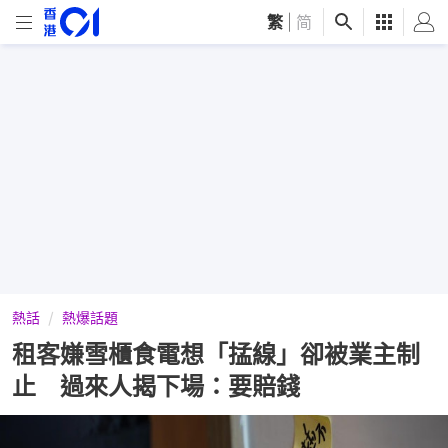
繁
|
简
熱話
熱爆話題
租客嫌雪櫃食電想「掹線」卻被業主制
止 過來人揭下場：要賠錢