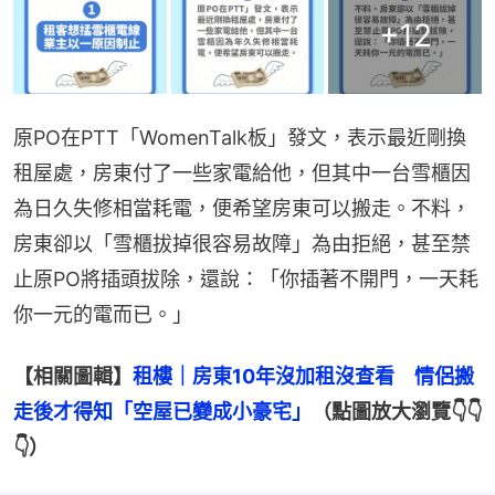
+
12
原PO在PTT「WomenTalk板」發文，表示最近剛換
租屋處，房東付了一些家電給他，但其中一台雪櫃因
為日久失修相當耗電，便希望房東可以搬走。不料，
房東卻以「雪櫃拔掉很容易故障」為由拒絕，甚至禁
止原PO將插頭拔除，還說：「你插著不開門，一天耗
你一元的電而已。」
【相關圖輯】
租樓｜房東10年沒加租沒查看　情侶搬
走後才得知「空屋已變成小豪宅」
（點圖放大瀏覽👇👇
👇）