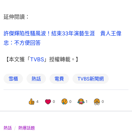
延伸閱讀：
許傑輝陷性騷風波！結束33年演藝生涯　貴人王偉
忠：不方便回答
【本文獲「
TVBS
」授權轉載。】
雪櫃
熱話
電費
TVBS新聞網
4
0
0
1
0
熱話
熱爆話題