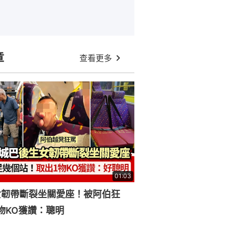
章
查看更多
01:03
女韌帶斷裂坐關愛座！被阿伯狂
物KO獲讚：聰明