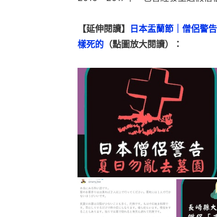
【延伸閱讀】
日本盂蘭節｜僧侶警告
樣死的
（點圖放大閱讀）：