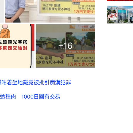
+
16
辣模咁着坐地鐵竟被批引痴漢犯罪
種肉 1000日圓有交易