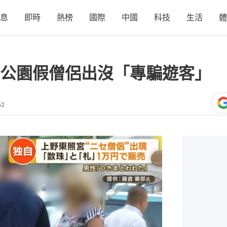
息
即時
熱榜
國際
中國
科技
生活
體
公園假僧侶出沒「專騙遊客」 
52