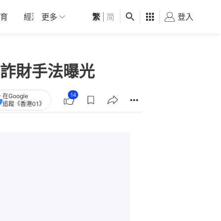
育
經濟
更多
01深圳
繁
觀點
|
简
健康
好食玩飛
登入
女
詐財手法曝光
14
在Google
追蹤《香港01》