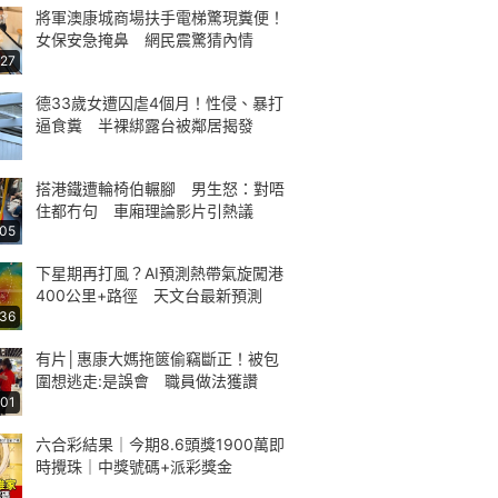
將軍澳康城商場扶手電梯驚現糞便！
女保安急掩鼻 網民震驚猜內情
:27
德33歲女遭囚虐4個月！性侵、暴打
逼食糞 半裸綁露台被鄰居揭發
搭港鐵遭輪椅伯輾腳 男生怒：對唔
住都冇句 車廂理論影片引熱議
:05
下星期再打風？AI預測熱帶氣旋闖港
400公里+路徑 天文台最新預測
:36
有片│惠康大媽拖篋偷竊斷正！被包
圍想逃走:是誤會 職員做法獲讚
:01
六合彩結果｜今期8.6頭獎1900萬即
時攪珠｜中獎號碼+派彩獎金