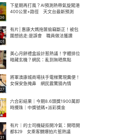
下星期再打風？AI預測熱帶氣旋闖港
400公里+路徑 天文台最新預測
:36
有片│惠康大媽拖篋偷竊斷正！被包
圍想逃走:是誤會 職員做法獲讚
:01
美心月餅禮盒設計惹熱議！字體排位
暗藏玄機？網民：亂到無晒焦點
將軍澳康城商場扶手電梯驚現糞便！
女保安急掩鼻 網民震驚猜內情
:27
六合彩結果｜今期8.6頭獎1900萬即
時攪珠｜中獎號碼+派彩獎金
有片｜的士司機疑拒開冷氣：開唔開
都$29 女乘客嬲爆拍片惹熱議
:31