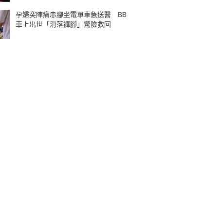
孕婦突陣痛赤腳坐電單車急送醫 BB
車上出世「滑落褲腳」驚險救回