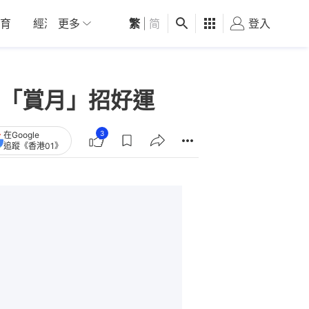
育
經濟
更多
01深圳
繁
觀點
|
简
健康
好食玩飛
登入
女
「賞月」招好運
3
在Google
追蹤《香港01》