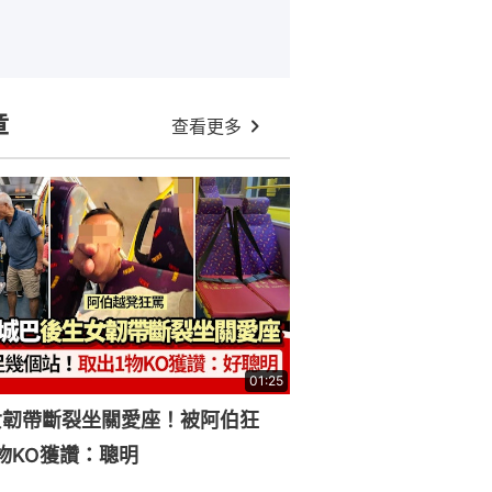
章
查看更多
01:25
女韌帶斷裂坐關愛座！被阿伯狂
物KO獲讚：聰明