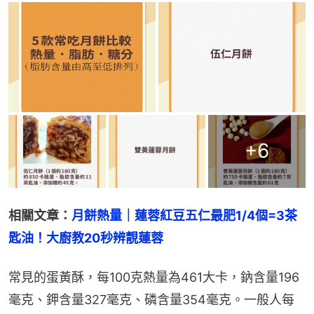
+
6
相關文章：
月餅熱量｜蓮蓉紅豆五仁最肥1/4個=3茶
匙油！大廚教20秒辨靚蓮蓉
常見的蛋黃酥，每100克熱量為461大卡，鈉含量196
毫克、鉀含量327毫克、磷含量354毫克。一般人每