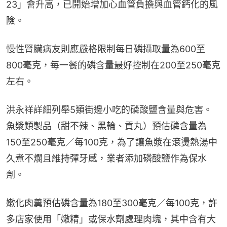
23」會升高，已開始增加心血管負擔與血管鈣化的風
險。
慢性腎臟病友則應嚴格限制每日磷攝取量為600至
800毫克，每一餐的磷含量最好控制在200至250毫克
左右。
洪永祥詳細列舉5類街邊小吃的磷酸鹽含量與危害。
魚漿類製品（甜不辣、黑輪、貢丸）預估磷含量為
150至250毫克／每100克，為了讓魚漿在滾燙熱湯中
久煮不爛且維持彈牙感，業者添加磷酸鹽作為保水
劑。
嫩化肉羹預估磷含量為180至300毫克／每100克，許
多店家使用「嫩精」或保水劑處理肉塊，其中含有大