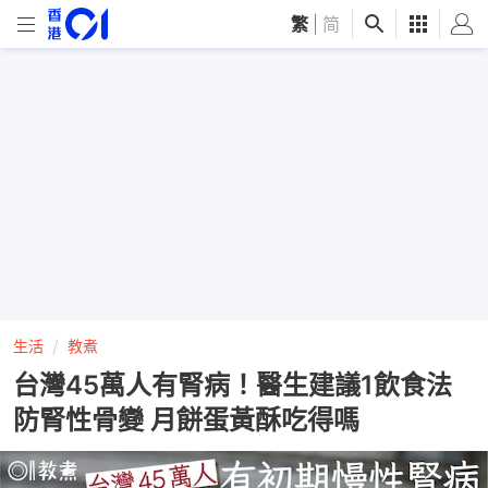
繁
|
简
生活
教煮
台灣45萬人有腎病！醫生建議1飲食法
防腎性骨變 月餅蛋黃酥吃得嗎