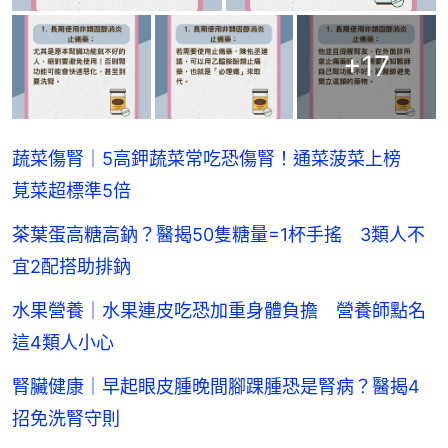
+
17
蔬菜傷腎｜5高鉀蔬菜常吃恐傷腎！通菜菠菜上榜
莧菜超標準5倍
茶葉蛋高糖高鈉？醫揭50隻糖量=1杯手搖 3類人不
宜2配搭助排鈉
水果營養｜水果連皮吃恐加重身體負擔 營養師點名
這4類人小心
腎臟健康｜早起眼皮腫晚間腳踝腫恐是腎病？醫揭4
招免洗腎守則