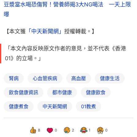
豆漿當水喝恐傷腎！營養師揭3大NG喝法　一天上限
曝
【本文獲
「中天新聞網」
授權轉載。】
「本文內容反映原文作者的意見，並不代表《香港
01》的立場。」
腎病
心血管疾病
高血壓
健康生活
飲食健康資訊
都市健康
健康飲食
健康煮食
中天新聞網
01教煮
8
0
2
1
0