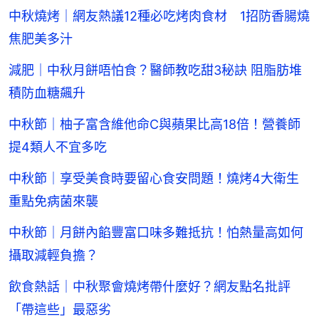
中秋燒烤｜網友熱議12種必吃烤肉食材 1招防香腸燒
焦肥美多汁
減肥｜中秋月餅唔怕食？醫師教吃甜3秘訣 阻脂肪堆
積防血糖飆升
中秋節｜柚子富含維他命C與蘋果比高18倍！營養師
提4類人不宜多吃
中秋節｜享受美食時要留心食安問題！燒烤4大衛生
重點免病菌來襲
中秋節｜月餅內餡豐富口味多難抵抗！怕熱量高如何
攝取減輕負擔？
飲食熱話｜中秋聚會燒烤帶什麼好？網友點名批評
「帶這些」最惡劣