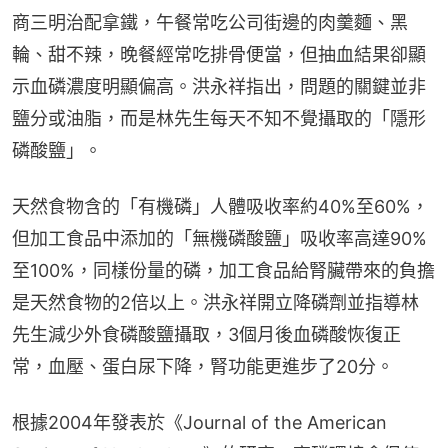
商三明治配拿鐵，午餐常吃公司街邊的肉羹麵、黑
輪、甜不辣，晚餐經常吃排骨便當，但抽血結果卻顯
示血磷濃度明顯偏高。洪永祥指出，問題的關鍵並非
鹽分或油脂，而是林先生每天不知不覺攝取的「隱形
磷酸鹽」。
天然食物含的「有機磷」人體吸收率約40%至60%，
但加工食品中添加的「無機磷酸鹽」吸收率高達90%
至100%，同樣份量的磷，加工食品給腎臟帶來的負擔
是天然食物的2倍以上。洪永祥開立降磷劑並指導林
先生減少外食磷酸鹽攝取，3個月後血磷酸恢復正
常，血壓、蛋白尿下降，腎功能更進步了20分。
根據2004年發表於《Journal of the American 