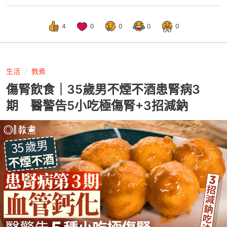
4
0
0
0
0
生活
教煮
傷腎飲食｜35歲男不煙不酒患腎病3
期 醫警告5小吃極傷腎+3招減鈉