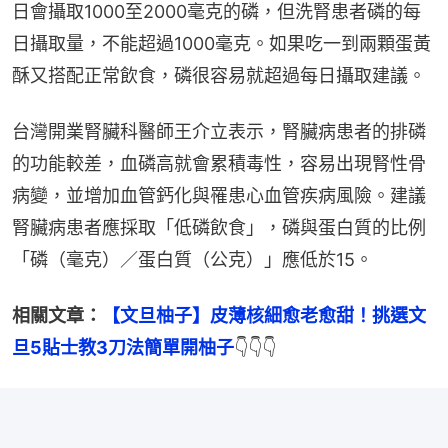
日會攝取1000至2000毫克的磷，但洗腎患者磷的每
日攝取量，不能超過1000毫克。如果吃一到兩顆蛋黃
酥又搭配正常飲食，磷很容易就超過每日攝取建議。
台灣開業腎臟科醫師王介立表示，腎臟病患者的排磷
的功能較差，血磷高就會累積毒性，容易出現腎性骨
病變，並增加血管鈣化與罹患心血管疾病風險。建議
腎臟病患者應採取「低磷飲食」，磷與蛋白質的比例
「磷（毫克）／蛋白質（公克）」應低於15。
相關文章：
【文旦柚子】皮薄核細愈老愈甜！挑選文
旦5貼士教3刀法簡單開柚子
👇👇👇