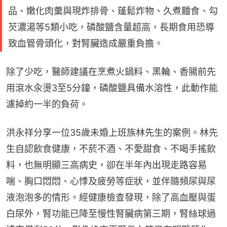
品、嫩化肉羹與現炸排骨、蓬鬆炸物、久煮麵食、勾
芡濃湯等5類小吃，磷酸鹽含量超高，長期食用恐導
致血管骨頭化，對腎臟造成嚴重負擔。
除了少吃，醫師建議在烹煮火鍋料、黑輪、香腸前先
用滾水汆燙3至5分鐘，磷酸鹽具備水溶性，此動作能
濾掉約一半的負荷。
洪永祥分享一位35歲未婚上班族林先生的案例。林先
生自認飲食健康，不菸不酒、不愛甜食、不喝手搖飲
料，也無明顯三高病史，卻在半年內出現走路容易
喘、胸口悶悶、心悸及疲勞等症狀，並伴隨頻尿與尿
液泡泡多的情形。經健康檢查發現，除了高血壓與蛋
白尿外，腎功能已降至慢性腎臟病第三期，腎絲球過