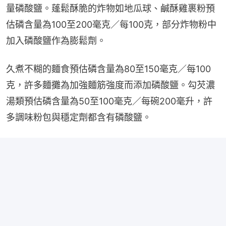
量磷酸鹽。蓬鬆酥脆的炸物如地瓜球、鹹酥雞裹粉預
估磷含量為100至200毫克／每100克，部分炸物粉中
加入磷酸鹽作為膨鬆劑。
久煮不糊的麵食預估磷含量為80至150毫克／每100
克，許多麵攤為加強麵筋強度而添加磷酸鹽。勾芡濃
湯類預估磷含量為50至100毫克／每碗200毫升，許
多調味粉包與穩定劑都含有磷酸鹽。