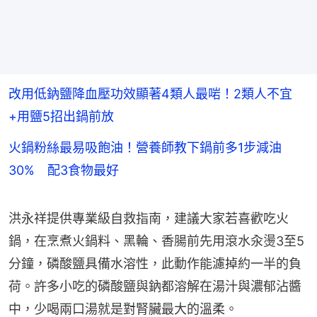
改用低鈉鹽降血壓功效顯著4類人最啱！2類人不宜
+用鹽5招出鍋前放
火鍋粉絲最易吸飽油！營養師教下鍋前多1步減油
30% 配3食物最好
洪永祥提供專業級自救指南，建議大家若喜歡吃火
鍋，在烹煮火鍋料、黑輪、香腸前先用滾水汆燙3至5
分鐘，磷酸鹽具備水溶性，此動作能濾掉約一半的負
荷。許多小吃的磷酸鹽與鈉都溶解在湯汁與濃郁沾醬
中，少喝兩口湯就是對腎臟最大的溫柔。