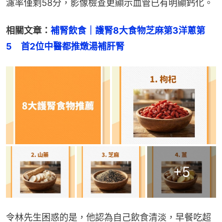
濾率僅剩58分，影像檢查更顯示血管已有明顯鈣化。
相關文章：
補腎飲食｜護腎8大食物芝麻第3洋蔥第
5　首2位中醫都推燉湯補肝腎
+
5
令林先生困惑的是，他認為自己飲食清淡，早餐吃超