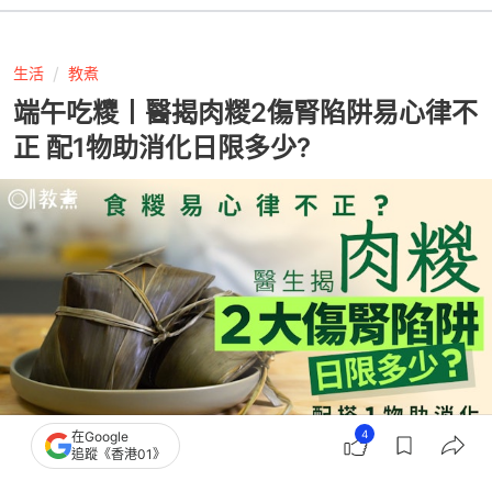
生活
教煮
端午吃糭丨醫揭肉糉2傷腎陷阱易心律不
正 配1物助消化日限多少?
4
在Google
追蹤《香港01》
撰文：
中天新聞網
出版：
2026-06-18 16:00
更新：
2026-06-18 16:00