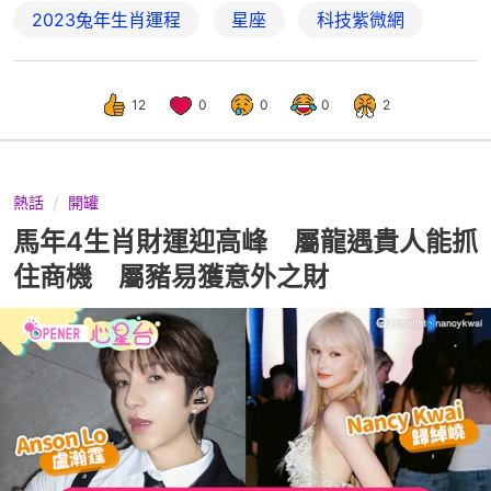
2023兔年生肖運程
星座
科技紫微網
12
0
0
0
2
熱話
開罐
馬年4生肖財運迎高峰 屬龍遇貴人能抓
住商機 屬豬易獲意外之財