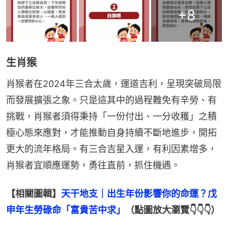
+
8
生肖猴
肖猴者在2024年三合太歲，運道吉利，呈現突破局限
而發展擴張之象。只是這其中的過程難免有辛勞、有
挑戰，肖猴者須得秉持「一份付出、一分收穫」之積
極心態來應對，才能推動自身持續不斷地進步，開拓
更大的流年格局。有三合吉星入運，有利因素增多，
肖猴者宜順應運勢，勇往直前，抓住機遇。
【相關圖輯】
天干地支｜出生年份影響你的命運？戊
申年生勞碌命「富貴苦中求」
（點圖放大瀏覽👇👇👇）