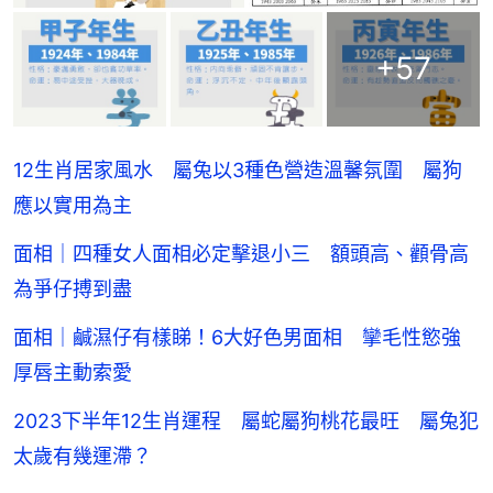
+
57
12生肖居家風水 屬兔以3種色營造溫馨氛圍 屬狗
應以實用為主
面相｜四種女人面相必定擊退小三 額頭高、顴骨高
為爭仔搏到盡
面相｜鹹濕仔有樣睇！6大好色男面相 攣毛性慾強
厚唇主動索愛
2023下半年12生肖運程 屬蛇屬狗桃花最旺 屬兔犯
太歲有幾運滯？