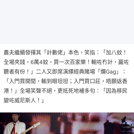
農夫繼續發揮其「計數佬」本色，笑指：「加八蚊！
全場夾錢，6萬4蚊，買一次百家樂！輸咗冇計，贏咗
聽者有份！」二人又即席演繹經典賭場「爛Gag」：
「入門買開閒，輸到眼坦坦；入門買口莊，唔願返香
港！」全場笑聲不絕，更抵死地補多句：「因為移民
變咗威尼斯人！」