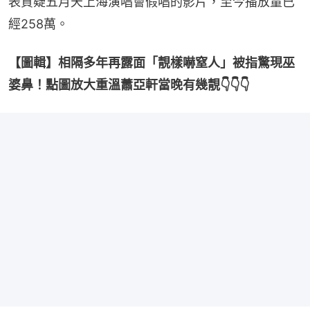
表質疑五月天上海演唱會假唱的影片，至今播放量已
經258萬。
【圖輯】相隔多年再露面「靚樣嚇窒人」被指驚現巫
婆鼻！點圖放大重溫蕭亞軒當晚有幾靚👇👇👇