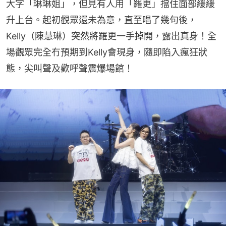
大字「琳琳姐」，但見有人用「羅更」擋住面部緩緩
升上台。起初觀眾還未為意，直至唱了幾句後，
Kelly（陳慧琳）突然將羅更一手掉開，露出真身！全
場觀眾完全冇預期到Kelly會現身，隨即陷入瘋狂狀
態，尖叫聲及歡呼聲震爆場館！