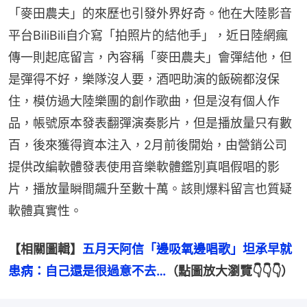
「麥田農夫」的來歷也引發外界好奇。他在大陸影音
平台BiliBili自介寫「拍照片的結他手」，近日陸網瘋
傳一則起底留言，內容稱「麥田農夫」會彈結他，但
是彈得不好，樂隊沒人要，酒吧助演的飯碗都沒保
住，模仿過大陸樂團的創作歌曲，但是沒有個人作
品，帳號原本發表翻彈演奏影片，但是播放量只有數
百，後來獲得資本注入，2月前後開始，由營銷公司
提供改編軟體發表使用音樂軟體鑑別真唱假唱的影
片，播放量瞬間飆升至數十萬。該則爆料留言也質疑
軟體真實性。
【相關圖輯】
五月天阿信「邊吸氧邊唱歌」坦承早就
患病：自己還是很過意不去…
（點圖放大瀏覽👇👇👇）