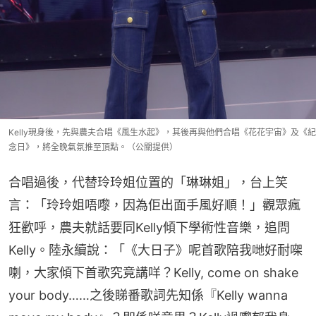
Kelly現身後，先與農夫合唱《風生水起》，其後再與他們合唱《花花宇宙》及《紀
念日》，將全晚氣氛推至頂點。（公關提供）
合唱過後，代替玲玲姐位置的「琳琳姐」，台上笑
言：「玲玲姐唔嚟，因為佢出面手風好順！」觀眾瘋
狂歡呼，農夫就話要同Kelly傾下學術性音樂，追問
Kelly。陸永續說：「《大日子》呢首歌陪我哋好耐㗎
喇，大家傾下首歌究竟講咩？Kelly, come on shake 
your body……之後睇番歌詞先知係『Kelly wanna 