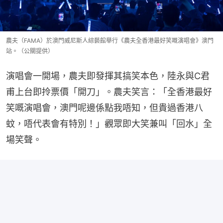
農夫（FAMA）於澳門威尼斯人綜藝館舉行《農夫全香港最好笑嘅演唱會》澳門
站。（公關提供）
演唱會一開場，農夫即發揮其搞笑本色，陸永與C君
甫上台即拎票價「開刀」。農夫笑言：「全香港最好
笑嘅演唱會，澳門呢邊係點我唔知，但貴過香港八
蚊，唔代表會有特別！」觀眾即大笑兼叫「回水」全
場笑聲。