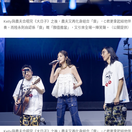
Kelly與農夫合唱完《大日子》之後，農夫又再化身組合「齋」，C君更拿起結他伴
奏，而陸永則自認係「齋」嘅「顏值擔當」，又引來全場一陣笑聲。（公關提供）
Kelly與農夫合唱完《大日子》之後，農夫又再化身組合「齋」，C君更拿起結他伴