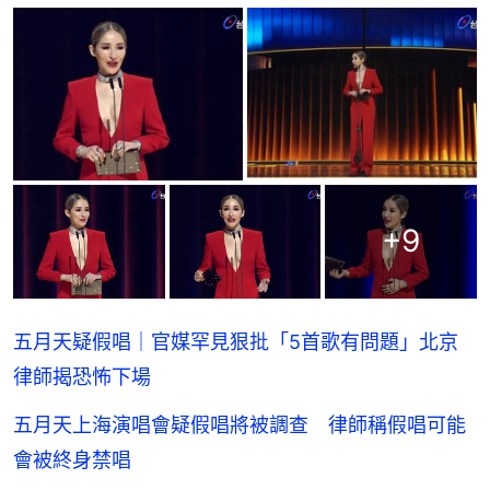
+
9
五月天疑假唱｜官媒罕見狠批「5首歌有問題」北京
律師揭恐怖下場
五月天上海演唱會疑假唱將被調查 律師稱假唱可能
會被終身禁唱