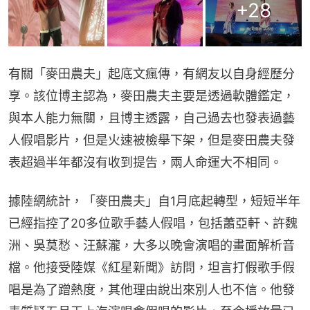
+
28
有關「麥田農夫」起底文瘋傳，有網友以自身經歷分
享。該位博主認為，麥田農夫主要是透過軟體鑑定，
與本人能力無關，且博主透露，自己過去也發表過藝
人假唱影片，但是火速被檢舉下架，但是麥田農夫發
表超過半年都沒有收到提告，兩人命運大不相同。
據陸網統計，「麥田農夫」自1月底起轉型，短短半年
已經指控了20多位歌手藝人假唱，包括蕭亞軒、許魏
洲、吳莫愁、汪蘇瀧，大多以晚會演唱的畫面解析音
檔。他接受陸媒《紅星新聞》訪問，坦言打假歌手假
唱是為了蹭熱度，其他理由說出來別人也不信。他發