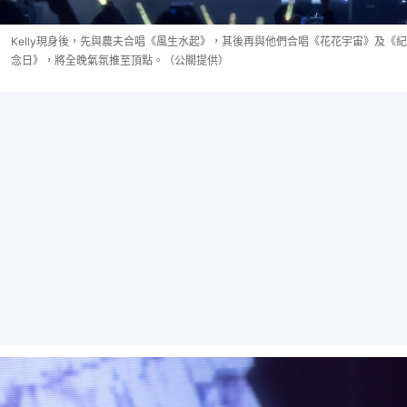
Kelly現身後，先與農夫合唱《風生水起》，其後再與他們合唱《花花宇宙》及《紀
念日》，將全晚氣氛推至頂點。（公關提供）