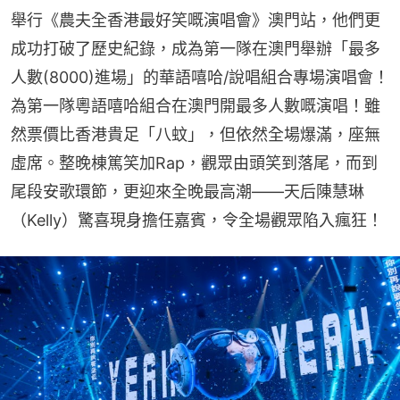
舉行《農夫全香港最好笑嘅演唱會》澳門站，他們更
成功打破了歷史紀錄，成為第一隊在澳門舉辦「最多
人數(8000)進場」的華語嘻哈/說唱組合專場演唱會！
為第一隊粵語嘻哈組合在澳門開最多人數嘅演唱！雖
然票價比香港貴足「八蚊」，但依然全場爆滿，座無
虛席。整晚棟篤笑加Rap，觀眾由頭笑到落尾，而到
尾段安歌環節，更迎來全晚最高潮——天后陳慧琳
（Kelly）驚喜現身擔任嘉賓，令全場觀眾陷入瘋狂！