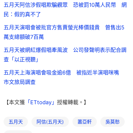
五月天阿信涉假唱欺騙觀眾 恐被罰10萬人民幣 網
民：假的真不了
五月天演唱會被批官方售賣螢光棒價錢貴 曾售出5
萬支總額破7百萬
五月天被網紅爆假唱牽風波 公司發聲明表示配合調
查「以正視聽」
五月天上海演唱會吸金逾6億 被指近半演唱咪嘴
市文旅局調查
【本文獲
「ETtoday」
授權轉載。】
五月天
阿信(五月天)
蕭亞軒
吳莫愁