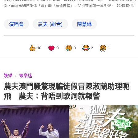
奏，而陸永則自認係「齋」嘅「顏值擔當」，又引來全場一陣笑聲。（公關提供）
演唱會
農夫 (組合)
陳慧琳
10
0
0
2
1
娛樂
眾樂迷
農夫澳門騷驚現騙徒假冒陳淑蘭助理呃
飛 農夫：背唔到歌詞就報警