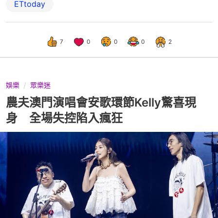
ETtoday
7
0
0
0
2
娛樂
眾樂迷
農夫澳門演唱會安歌環節Kelly驚喜現
身 全場失控陷入瘋狂