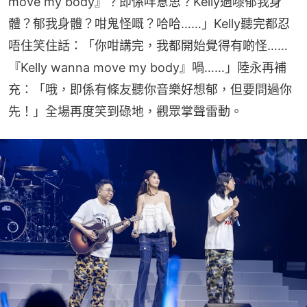
move my body』？即係咩意思？Kelly過嚟郁我身
體？郁我身體？咁鬼怪嘅？哈哈……」Kelly聽完都忍
唔住笑住話：「你咁講完，我都開始覺得有啲怪……
『Kelly wanna move my body』喎……」陸永再補
充：「哦，即係有條友聽你音樂好想郁，但要問過你
先！」全場再度笑到碌地，觀眾掌聲雷動。