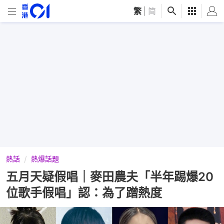
繁
|
简
熱話
熱爆話題
五月天疑假唱｜麥田農夫「半年踢爆20
位歌手假唱」認：為了蹭熱度