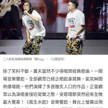
二人即席演繹經典賭場「爛Gag」。（公關提供）
除了笑料不斷，農夫當然不少得唱齊經典歌曲。一開
場音樂響起，全部觀眾已經企晒起身跳舞，氣氛瞬間
熱爆場館。他們演繹了多首膾炙人口的作品。正當觀
眾以為演唱會接近尾聲之際，安歌環節突然迎來全晚
最大驚喜！《風生水起》音樂響起，舞台上螢幕出現