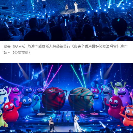
農夫（FAMA）於澳門威尼斯人綜藝館舉行《農夫全香港最好笑嘅演唱會》澳門
站。（公關提供）