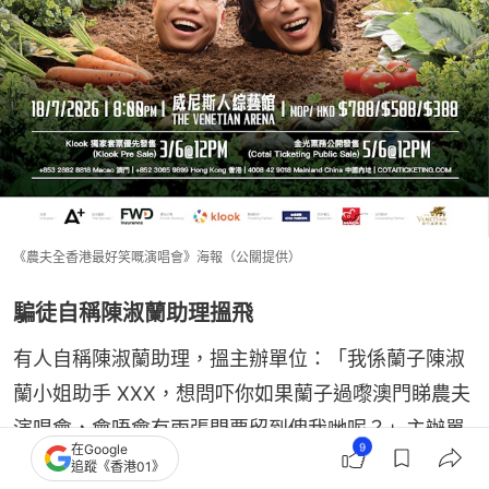
《農夫全香港最好笑嘅演唱會》海報（公關提供）
騙徒自稱陳淑蘭助理搵飛
有人自稱陳淑蘭助理，搵主辦單位：「我係蘭子陳淑
蘭小姐助手 XXX，想問吓你如果蘭子過嚟澳門睇農夫
演唱會，會唔會有兩張門票留到俾我哋呢？」主辦單
9
在Google
位為免怠慢起見，直接向蘭子本人查證——結果發現
追蹤《香港01》