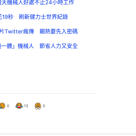
讚 飛天機械人好處不止24小時工作
花19秒 刷新健力士世界紀錄
片Twitter瘋傳 親熱要先入密碼
機一體」機械人 節省人力又安全
0
13
0