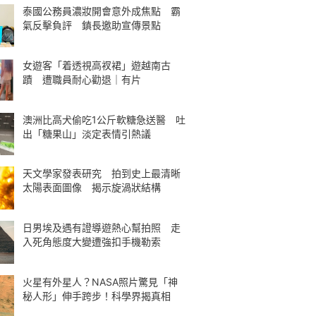
泰國公務員濃妝開會意外成焦點 霸
氣反擊負評 鎮長邀助宣傳景點
女遊客「着透視高衩裙」遊越南古
蹟 遭職員耐心勸退｜有片
澳洲比高犬偷吃1公斤軟糖急送醫 吐
出「糖果山」淡定表情引熱議
天文學家發表研究 拍到史上最清晰
太陽表面圖像 揭示旋渦狀結構
日男埃及遇有證導遊熱心幫拍照 走
入死角態度大變遭強扣手機勒索
火星有外星人？NASA照片驚見「神
秘人形」伸手跨步！科學界揭真相