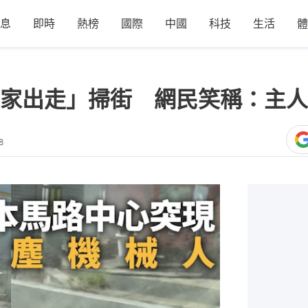
息
即時
熱榜
國際
中國
科技
生活
體
家出走」掃街 網民笑稱：主人
8