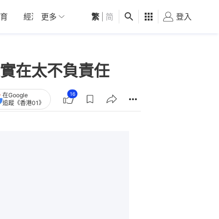
育
經濟
更多
01深圳
繁
觀點
|
简
健康
好食玩飛
登入
女
實在太不負責任
16
在Google
追蹤《香港01》