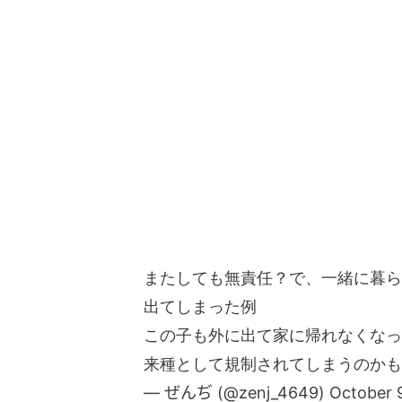
またしても無責任？で、一緒に暮ら
出てしまった例
この子も外に出て家に帰れなくなっ
来種として規制されてしまうのかも
— ぜんぢ (@zenj_4649)
October 