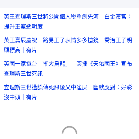
英王查理斯三世將公開個人稅單創先河 白金漢宮：
提升王室透明度
英王壽辰慶祝 路易王子表情多多搶鏡 喬治王子明
顯標高｜有片
英國一家電台「擺大烏龍」 突播《天佑國王》宣布
查理斯三世死訊
查理斯三世遭誤傳死訊後又中雀屎 幽默應對：好彩
沒中頭｜有片