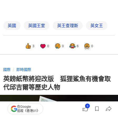
英國
英國王室
英王查理斯
英女王
3
0
0
6
0
國際
即時國際
英鎊紙幣將迎改版 狐狸鯊魚有機會取
代邱吉爾等歷史人物
9
在Google
追蹤《香港01》