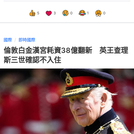
5
3
0
1
0
國際
即時國際
倫敦白金漢宮耗資38億翻新 英王查理
斯三世確認不入住