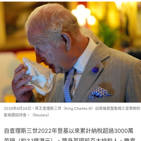
2026年6月24日，英王查理斯三世（King Charles III）出席倫敦聖詹姆士宮舉辦的
氣候週招待會。（Reuters）
自查理斯三世2022年登基以來累計納稅超過3000萬
英鎊（約3.1億港元），躋身英國前百大納稅人。雖君