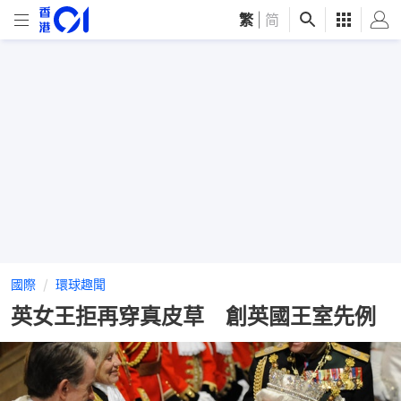
繁
|
简
國際
環球趣聞
英女王拒再穿真皮草 創英國王室先例