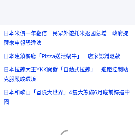
日本米價一年翻倍 民眾外遊托米返國急增 政府提
醒未申報恐違法
日本連鎖餐廳「Pizza送活蝸牛」 店家認錯退款
日本拉鍊大王YKK開發「自動式拉鍊」 遙距控制助
克服嚴峻環境
日本和歌山「冒險大世界」4隻大熊貓6月底前歸還中
國