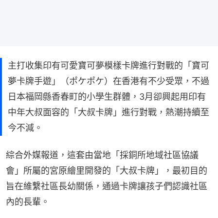
主打收集印有可愛寶可夢模樣卡牌進行對戰的「寶可
夢卡牌手遊」（ポケポケ）在香港有不少受眾，不過
日本福岡縣香春町的小學生群體，3月卻興起用印有
中年大叔面容的「大叔卡牌」進行對戰，熱潮持續至
今不減。
綜合外媒報道，這套由當地「採銅所地域社區協議
會」所屬的宮原繪里開發的「大叔卡牌」，最初目的
旨在維繫社區長幼關係，通過卡牌讓孩子們認識社區
內的長輩。