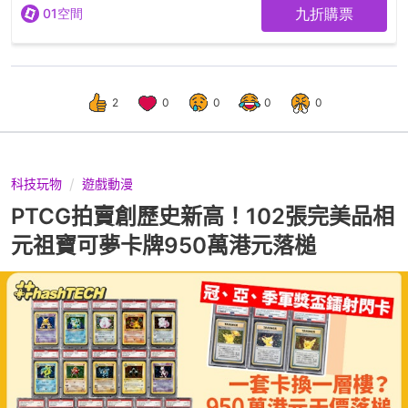
2
0
0
0
0
科技玩物
遊戲動漫
PTCG拍賣創歷史新高！102張完美品相
元祖寶可夢卡牌950萬港元落槌