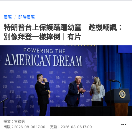
國際
即時國際
特朗普台上保護蹣跚幼童 趁機嘲諷：
別像拜登一樣摔倒｜有片
撰文：
官祿倡
出版：
2026-08-06 17:00
更新：
2026-08-06 17:00