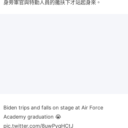
Biden trips and falls on stage at Air Force
Academy graduation 😭
pic.twitter.com/8uwPyqHCtJ
— Carolus Martellus 🇫🇷⚜️ (@CMartellus732)