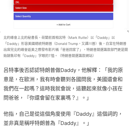
北約峰會上北約秘書長、荷蘭前首相呂特（Mark Rutte）以「Daddy」以
「Daddy」形容美國總統特朗普（Donald Trump，又譯川普）後，白宮在特朗普
出席完北約峰會返美之際發布影片稱「爸爸回家了」，特朗普競選籌款部門更是開
始銷售印有「Daddy」字眼的T恤。（特朗普競選籌款網站）
呂特事後否認認特朗普做Daddy，他解釋：「我的原
意是，在歐洲，我有時會聽到各國問我，美國還會和
我們在一起嗎？這時我就會說，這聽起來就像小孩在
問爸爸，『你還會留在家裏嗎？』。」
他指，自己是從這個角度使用『Daddy』這個詞的，
並非真是稱呼特朗普為『Daddy』。」