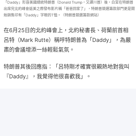
「Daddy」形容美國總統特朗普（Donald Trump，又譯川普）後，白宮在特朗普
出席完北約峰會返美之際發布影片稱「爸爸回家了」，特朗普競選籌款部門更是開
始銷售印有「Daddy」字眼的T恤。（特朗普競選籌款網站）
在6月25日的北約峰會上，北約秘書長、荷蘭前首相
呂特（Mark Rutte）稱呼特朗普為「Daddy」，為嚴
肅的會議增添一絲輕鬆氣氛。
特朗普其後回應指：「呂特剛才確實很親熱地對我叫
『Daddy』，我覺得他很喜歡我」。