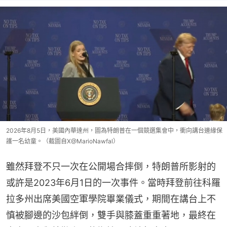
2026年8月5日，美國內華達州，圖為特朗普在一個競選集會中，衝向講台邊緣保
護一名幼童。（截圖自X@MarioNawfal）
雖然拜登不只一次在公開場合摔倒，特朗普所影射的
或許是2023年6月1日的一次事件。當時拜登前往科羅
拉多州出席美國空軍學院畢業儀式，期間在講台上不
慎被腳邊的沙包絆倒，雙手與膝蓋重重著地，最終在
身旁軍官與特勤人員的攙扶下才站起身來。