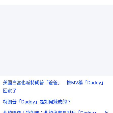
美國白宮也喊特朗普「爸爸」 推MV稱「Daddy」
回家了
特朗普「Daddy」是如何煉成的？
北約峰會︱特朗普：北約秘書長叫我「Daddy」 呂