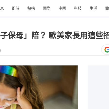
息
即時
熱榜
國際
中國
科技
生活
體
子保母」陪？ 歐美家長用這些
1