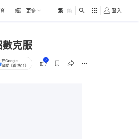
育
經濟
更多
01深圳
繁
觀點
|
简
健康
好食玩飛
登入
女
招數克服
7
在Google
追蹤《香港01》