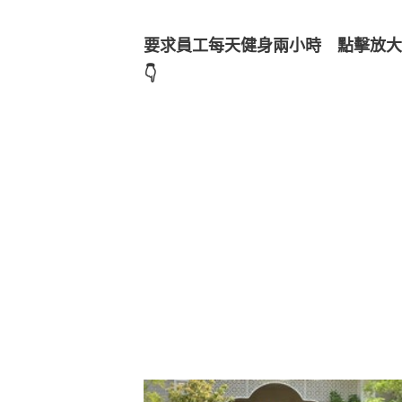
要求員工每天健身兩小時　點擊放大瀏
👇