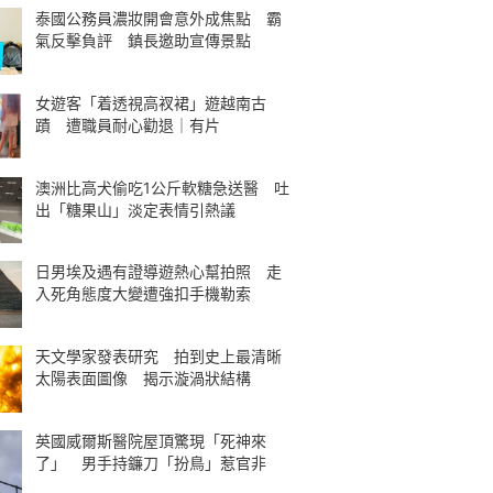
泰國公務員濃妝開會意外成焦點 霸
氣反擊負評 鎮長邀助宣傳景點
女遊客「着透視高衩裙」遊越南古
蹟 遭職員耐心勸退｜有片
澳洲比高犬偷吃1公斤軟糖急送醫 吐
出「糖果山」淡定表情引熱議
日男埃及遇有證導遊熱心幫拍照 走
入死角態度大變遭強扣手機勒索
天文學家發表研究 拍到史上最清晰
太陽表面圖像 揭示漩渦狀結構
英國威爾斯醫院屋頂驚現「死神來
了」 男手持鐮刀「扮鳥」惹官非