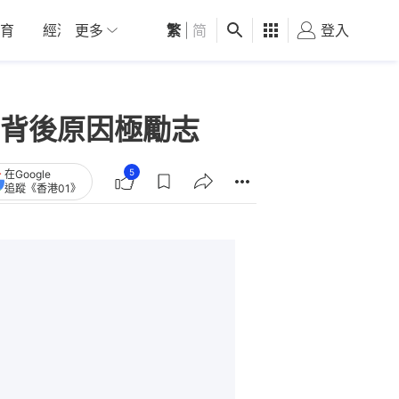
育
經濟
更多
01深圳
繁
觀點
|
简
健康
好食玩飛
登入
女
背後原因極勵志
5
在Google
追蹤《香港01》