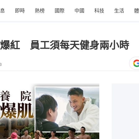
息
即時
熱榜
國際
中國
科技
生活
體
爆紅 員工須每天健身兩小時 
3