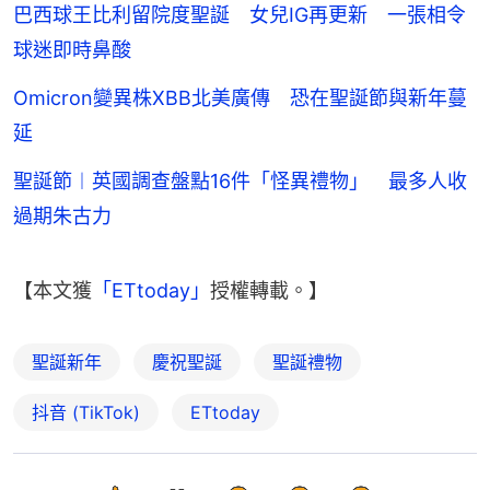
巴西球王比利留院度聖誕 女兒IG再更新 一張相令
球迷即時鼻酸
Omicron變異株XBB北美廣傳 恐在聖誕節與新年蔓
延
聖誕節︱英國調查盤點16件「怪異禮物」 最多人收
過期朱古力
【本文獲
「ETtoday」
授權轉載。】
聖誕新年
慶祝聖誕
聖誕禮物
抖音 (TikTok)
ETtoday