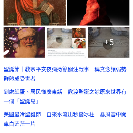
+
5
聖誕節｜教宗平安夜彌撒籲關注戰事 稱貪念讓弱勢
群體成受害者
到處紅蟹、居民懂廣東話 歡渡聖誕之餘原來世界有
一個「聖誕島」
美國最冷聖誕節 自來水流出秒變冰柱 暴風雪中開
車白茫茫一片