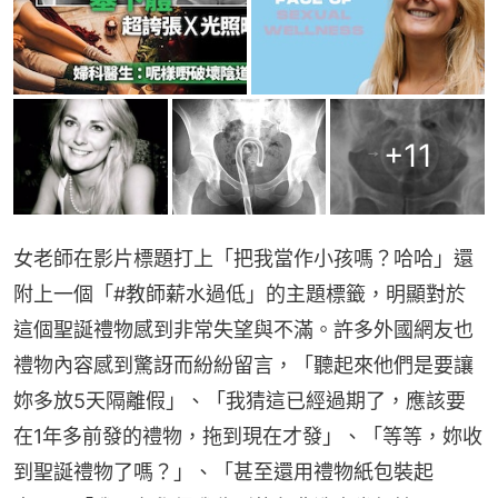
+
11
女老師在影片標題打上「把我當作小孩嗎？哈哈」還
附上一個「#教師薪水過低」的主題標籤，明顯對於
這個聖誕禮物感到非常失望與不滿。許多外國網友也
禮物內容感到驚訝而紛紛留言，「聽起來他們是要讓
妳多放5天隔離假」、「我猜這已經過期了，應該要
在1年多前發的禮物，拖到現在才發」、「等等，妳收
到聖誕禮物了嗎？」、「甚至還用禮物紙包裝起