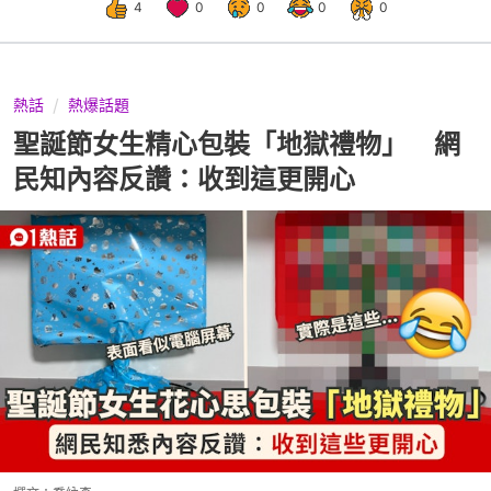
4
0
0
0
0
熱話
熱爆話題
聖誕節女生精心包裝「地獄禮物」 網
民知內容反讚：收到這更開心