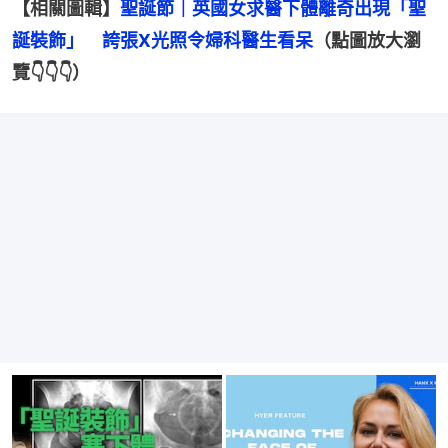
【相關圖輯】
聖誕節｜英國女求醫下體離奇出現「聖
誕裝飾」　誇張X光照令婦科醫生看呆
（點圖放大瀏
覽👇👇👇）