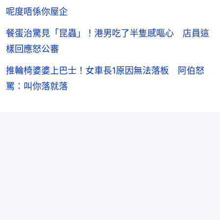
呢度唔係你屋企
餐蛋治驚見「昆蟲」！港男吃了半隻感嘔心 店員這
樣回應怒公審
推輪椅婆婆上巴士！女車長1原因無法落板 阿伯怒
罵：叫你落就落