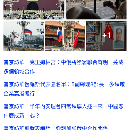
+
1
普京訪華｜克里姆林宮：中俄將簽署聯合聲明 達成
多個領域合作
普京訪華俄羅斯代表團名單：5副總理8部長 多領域
企業高層隨行
普京訪華｜半年內安理會四常領導人逐一來 中國憑
什麼成新中心？
普京訪華前發表講話 強調加強俄中合作關係