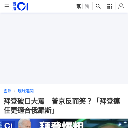
繁
|
简
國際
環球趣聞
拜登破口大罵 普京反而笑？「拜登連
任更適合俄羅斯」