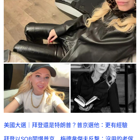
美國大選｜拜登還是特朗普？普京選他：更有經驗
拜登以SOB鬧爆普京 梅德韋傑夫反撃：沒用的老傢