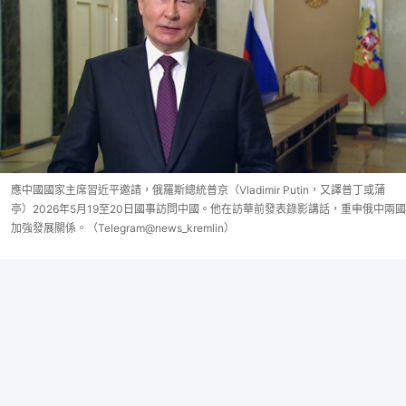
應中國國家主席習近平邀請，俄羅斯總統普京（Vladimir Putin，又譯普丁或蒲
亭）2026年5月19至20日國事訪問中國。他在訪華前發表錄影講話，重申俄中兩國
加強發展關係。（Telegram@news_kremlin）