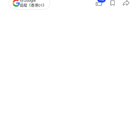
在Google
追蹤《香港01》
特朗普接受60分鐘時事雜誌專訪 讚習
近平與普京同樣難纏｜有片
撰文：
王海
出版：
2025-11-03 20:46
更新：
2025-11-04 15:14