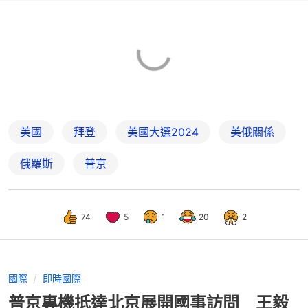
美國
拜登
美國大選2024
美俄關係
俄羅斯
普京
74
5
1
20
2
國際
即時國際
普京專機抵達北京展開國事訪問 王毅