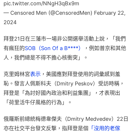
pic.twitter.com/NNgH3qBx9m
— Censored Men (@CensoredMen)
February 22,
2024
拜登21日在三藩市一場非公開選舉活動上說，「我們
有瘋狂的
SOB（Son Of a B****）
，例如普京和其他
人，我們總是不得不擔心核衝突」。
克里姆林宮
表示
，美國應對拜登使用的詞彙感到羞
恥。發言人佩斯科夫（Dmitry Peskov）受訪時稱，
拜登是「為討好國內政治和利益集團」，才表現出
「荷里活牛仔風格的行為」。
俄羅斯前總統梅德韋傑夫（Dmitry Medvedev）22日
亦在社交平台發文反撃，指拜登是個
「沒用的老傢