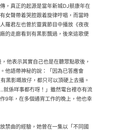
傳，真正的起源是當年新城DJ蔡康年在
有女聲帶着哭腔跟着旋律哼唱，而當時
人羅君左也曾於靈異節目中播放《夜夜
廠的走廊看到有黑影飄過，後來這歌便
段，他表示其實自己也是在聽眾點歌後，
。他語帶神秘的說：「因為已答應會
怪聲又有黑影嘅故仔，都只可以頂硬上去播。
…就係咩事都冇呀！」雖然電台裡亦有流
作9年，在多個通宵工作的晚上，他也幸
放禁曲的經驗，她曾在一集以「不同國