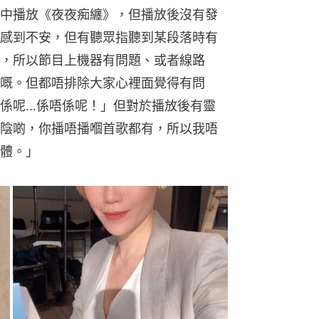
中播放《夜夜痴纏》，但播放後沒有發
感到不安，但有聽眾指聽到某段落時有
，所以節目上機器有問題、或者線路
嘅。但都唔排除大家心裡面覺得有問
係呢…係唔係呢！」但對於播放後有靈
陰啲，你播唔播嗰首歌都有，所以我唔
體。」