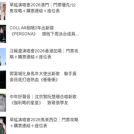
草蜢演唱會2026澳門｜門票優先/公
售攻略＋購票連結＋座位表
COLLAR相隔2年出新碟
《PERSONA》 頭炮下周派台成員
解構最愛歌曲
汪蘇瀧演唱會2026香港加場｜門票攻
略＋購票連結＋座位表
郭富城化身馬年大使出新歌 聯手黃
金班底打造熱血《衝衝衝》
中年好聲音｜沈宗賢阮慧珊合唱新歌
《伽利略的星星》 致敬張學友
草蜢演唱會2026馬來西亞｜門票攻略
＋購票連結＋座位表