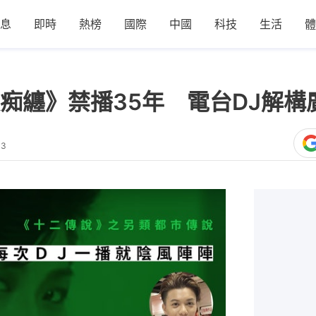
息
即時
熱榜
國際
中國
科技
生活
體
痴纏》禁播35年 電台DJ解構
03