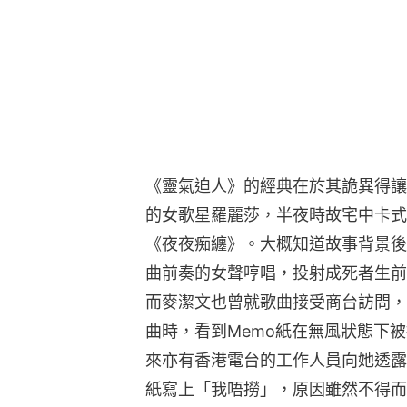
《靈氣迫人》的經典在於其詭異得讓
的女歌星羅麗莎，半夜時故宅中卡式
《夜夜痴纏》。大概知道故事背景後
曲前奏的女聲哼唱，投射成死者生前
而麥潔文也曾就歌曲接受商台訪問，
曲時，看到Memo紙在無風狀態下
來亦有香港電台的工作人員向她透露
紙寫上「我唔撈」，原因雖然不得而