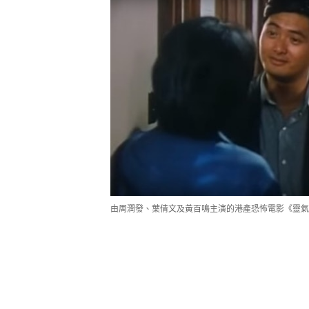
由周潤發、葉倩文及黃百鳴主演的港產恐怖電影《靈氣