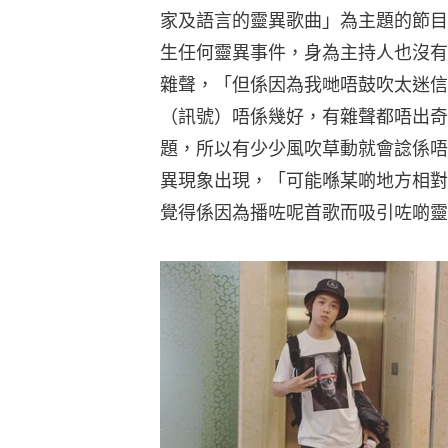
家及語言的靈異歌曲」為主題的節目
生任何靈異事件，身為主持人也沒有
雜聲，「但係因為我哋唔鼓吹太迷信
（訊號）唔係幾好，有雜聲都唔出奇
題，所以有少少風吹草動就會諗係唔
異現象出現，「可能喺某啲地方相對
覺得係因為播咗呢首歌而吸引咗啲靈