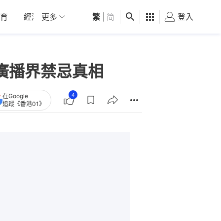
育
經濟
更多
01深圳
繁
觀點
|
简
健康
好食玩飛
登入
女
廣播界禁忌真相
4
在Google
追蹤《香港01》