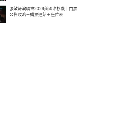
張敬軒演唱會2026美國洛杉磯｜門票
公售攻略＋購票連結＋座位表