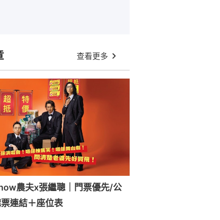
章
查看更多
how農夫x張繼聰｜門票優先/公
購票連結＋座位表