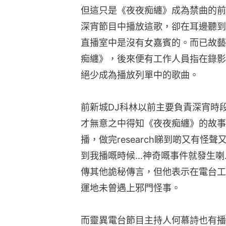
但這只是《夜夜痴纏》成為禁曲的前
深宵節目中播放這歌，卻在耳邊聽到
直播室中是沒有女嘉賓的。而已故藝
痴纏》，後來便有工作人員指在錄影
絕少成為播放列單中的歌曲。
前新城DJ科林以前主要負責深宵時
才無意之中得知《夜夜痴纏》的故事
播，做完research睇到啲又有
到我播嘅時候…神奇嘅事件就發生喇
傳其他詭秘傳言，但他表示在電台工
運地未曾遇上邪門怪事。
而靈異電台節目主持人何慕詩也有播