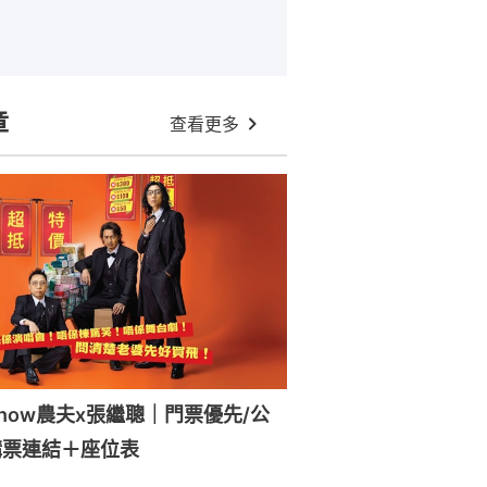
章
查看更多
how農夫x張繼聰｜門票優先/公
購票連結＋座位表