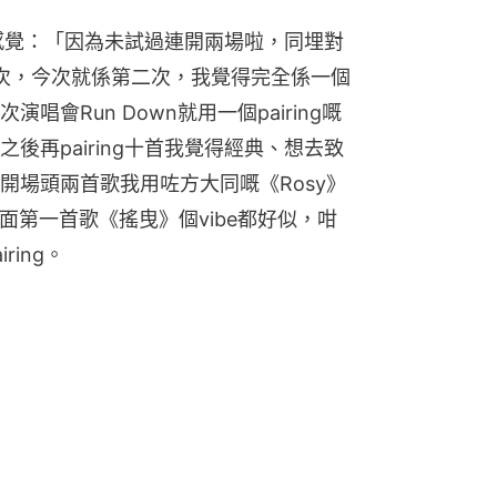
負的感覺：「因為未試過連開兩場啦，同埋對
一次，今次就係第二次，我覺得完全係一個
會Run Down就用一個pairing嘅
後再pairing十首我覺得經典、想去致
開場頭兩首歌我用咗方大同嘅《Rosy》
面第一首歌《搖曳》個vibe都好似，咁
ing。