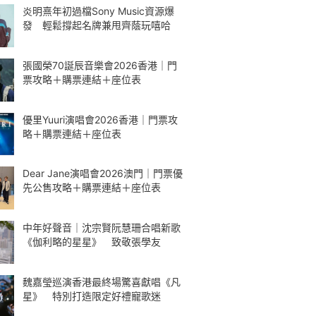
炎明熹年初過檔Sony Music資源爆
發 輕鬆撐起名牌兼甩齊蔭玩嘻哈
張國榮70誕辰音樂會2026香港｜門
票攻略＋購票連結＋座位表
優里Yuuri演唱會2026香港｜門票攻
略＋購票連結＋座位表
Dear Jane演唱會2026澳門｜門票優
先公售攻略＋購票連結＋座位表
中年好聲音｜沈宗賢阮慧珊合唱新歌
《伽利略的星星》 致敬張學友
魏嘉瑩巡演香港最終場驚喜獻唱《凡
星》 特別打造限定好禮寵歌迷