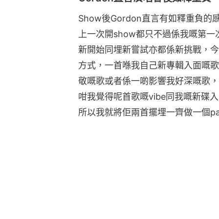
Show後Gordon直言有如釋重
上一次開show都只不過係我嘅第
新開始同埋新嘗試亦都係新挑戰，今次演唱
方式，一首喺我自己新專輯入面嘅歌之
敬嘅歌或者係一啲影響我好深嘅歌，
咁我覺得呢首歌嘅vibe同我嘅新碟入
所以我就將佢兩首擺埋一齊做一個pair