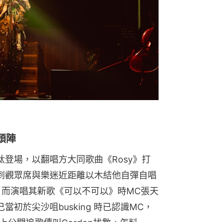
頭陣
呔登場，以翻唱方大同歌曲《Rosy》打
走到觀眾席與樂迷近距離以木結他自彈自唱
》，而演唱其新歌《可以不可以》時MC張天
當初於尖沙咀busking 時已認識MC，