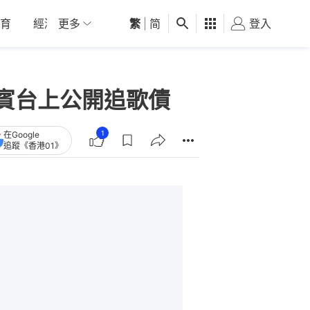
育
經濟
更多
01深圳
繁
觀點
|
简
健康
好食玩飛
登入
女
任嘉賓台上公開追歌債
1
在Google
追蹤《香港01》