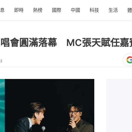
息
即時
熱榜
國際
中國
科技
生活
體
ders演唱會圓滿落幕 MC張天賦
22