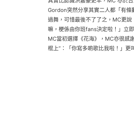
其實比認識洪嘉豪更早，MC 亦於台
Gordon突然分享其實二人都「有
過舞，可惜最後不了了之，MC更說
嘛，梗係由你班fans決定啦！」立即
MC當初選擇《花海》，MC亦很感謝G
棍上”：「你寫多啲歌比我啦！」更叫現