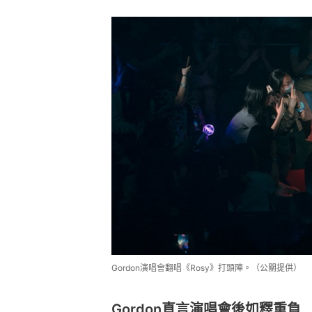
Gordon演唱會翻唱《Rosy》打頭陣。（公關提供）
Gordon直言演唱會後如釋重負