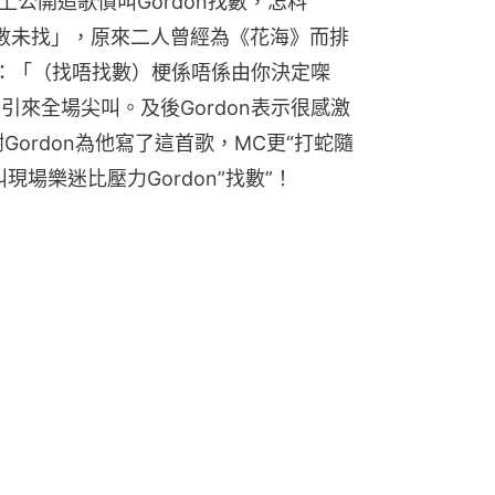
上公開追歌債叫Gordon找數，怎料
條數未找」，原來二人曾經為《花海》而排
：「（找唔找數）梗係唔係由你決定㗎
引來全場尖叫。及後Gordon表示很感激
ordon為他寫了這首歌，MC更“打蛇隨
場樂迷比壓力Gordon”找數”！