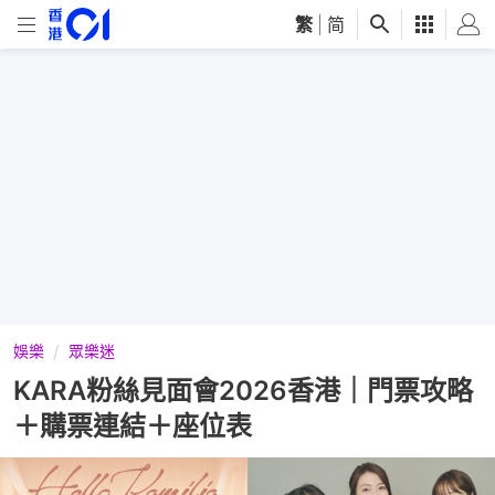
繁
|
简
娛樂
眾樂迷
KARA粉絲見面會2026香港｜門票攻略
＋購票連結＋座位表