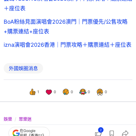
＋座位表
BoA粉絲見面演唱會2026澳門｜門票優先/公售攻略
+購票連結+座位表
izna演唱會2026香港｜門票攻略＋購票連結＋座位表
外國娛圈消息
1
0
0
0
0
娛樂
眾樂迷
STAYC粉絲見面演唱會2026香港｜門
2
在Google
追蹤《香港01》