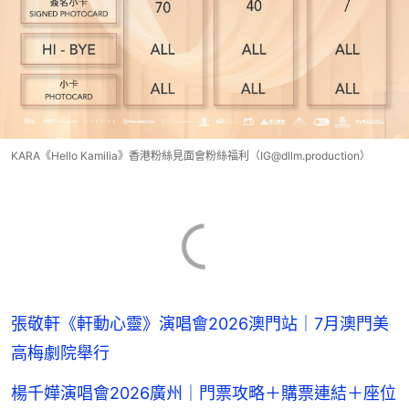
KARA《Hello Kamilia》香港粉絲見面會粉絲福利（IG@dllm.production）
張敬軒《軒動心靈》演唱會2026澳門站｜7月澳門美
高梅劇院舉行
楊千嬅演唱會2026廣州｜門票攻略＋購票連結＋座位