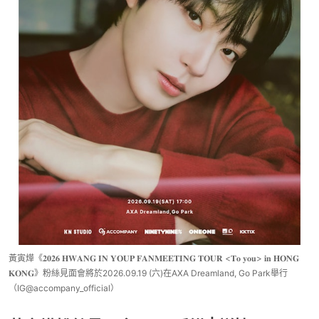
黃寅燁《𝟐𝟎𝟐𝟔 𝐇𝐖𝐀𝐍𝐆 𝐈𝐍 𝐘𝐎𝐔𝐏 𝐅𝐀𝐍𝐌𝐄𝐄𝐓𝐈𝐍𝐆 𝐓𝐎𝐔𝐑 <𝐓𝐨 𝐲𝐨𝐮> 𝐢𝐧 𝐇𝐎𝐍𝐆
𝐊𝐎𝐍𝐆》粉絲見面會將於2026.09.19 (六)在AXA Dreamland, Go Park舉行
（IG@accompany_official）