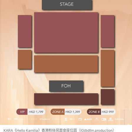
KARA《Hello Kamilia》香港粉絲見面會座位圖（IG@dllm.production）