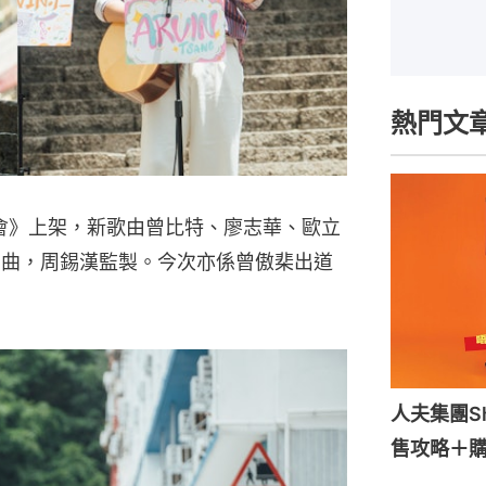
熱門文
協會》上架，新歌由曾比特、廖志華、歐立
ng編曲，周錫漢監製。今次亦係曾傲棐出道
人夫集團S
售攻略＋