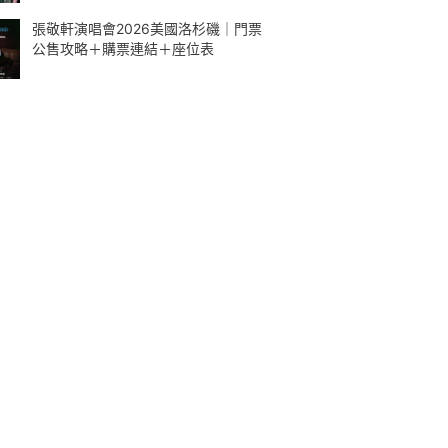
張敬軒演唱會2026美國洛杉磯｜門票
公售攻略＋購票連結＋座位表