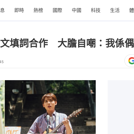
息
即時
熱榜
國際
中國
科技
生活
體
文填詞合作 大膽自嘲：我係偶
45