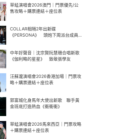
草蜢演唱會2026澳門｜門票優先/公
售攻略＋購票連結＋座位表
COLLAR相隔2年出新碟
《PERSONA》 頭炮下周派台成員
解構最愛歌曲
中年好聲音｜沈宗賢阮慧珊合唱新歌
《伽利略的星星》 致敬張學友
汪蘇瀧演唱會2026香港加場｜門票攻
略＋購票連結＋座位表
郭富城化身馬年大使出新歌 聯手黃
金班底打造熱血《衝衝衝》
草蜢演唱會2026馬來西亞｜門票攻略
＋購票連結＋座位表