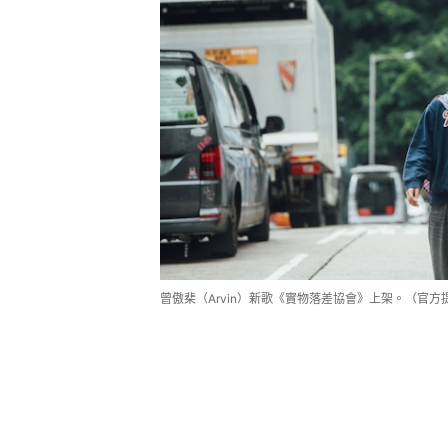
曾傲棐（Arvin）新歌《實物落差協會》上架。（官方