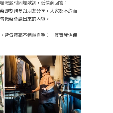
嘢嘅題材同埋歌詞，低情商回答：
棐即刻興奮跟朋友分享，大家都不約而
曾傲棐會講出來的內容。
，曾傲棐毫不猶豫自嘲：「其實我係偶