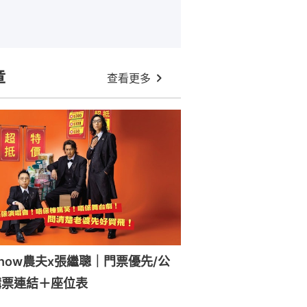
章
查看更多
how農夫x張繼聰｜門票優先/公
購票連結＋座位表