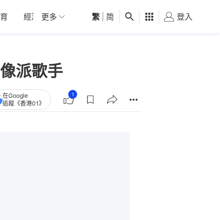
育
經濟
更多
01深圳
繁
觀點
|
简
健康
好食玩飛
登入
女
像派歌手
1
在Google
追蹤《香港01》