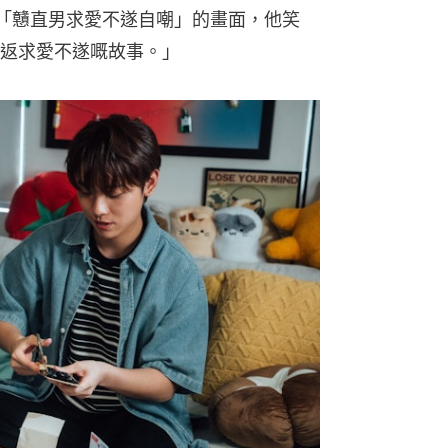
個「戇直男求愛不遂自嘲」的畫面，他笑
返求愛不遂嘅故事。」