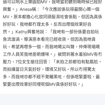
過可以响水上樂園拍MV，我哋當初聽到嘅時候已經好
興奮。」Anesa稱：「今次應該係玩得最開心嘅一個
MV，原本都擔心化妝同頭髮濕咗會係點，但因為真係
好好玩，我哋都冇理太多，反而出嚟個效果好自
然。」Kathy興奮地說：「我哋有一部份係要自拍玩
急流漩渦，導演原本看完已經收貨，但因為我哋貪
玩，希望再嚟多一個，而我哋嘅尖叫聲，仲俾現場嘅
工作人員笑我哋差啲爆咪。」被問到著水着拍MV有冇
壓力，7位女生搶住回答：「未拍之前都怕有點尷尬，
而拍攝當日天氣好好，環境又好玩，所以冇得驚太
多，而我哋亦都不經不覺曬黑咗，但係唔緊要啦，最
緊要出嚟效果好同埋呢個MV真係好好玩。」