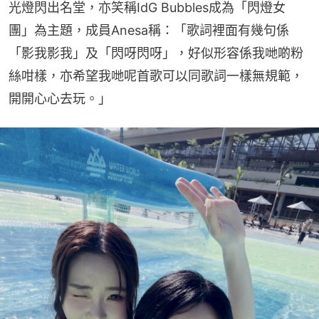
光燈閃出名堂，亦笑稱IdG Bubbles成為「閃燈女
團」為主題，成員Anesa稱：「歌詞裡面有幾句係
「影我影我」及「閃呀閃呀」，好似形容係我哋啲粉
絲咁樣，亦希望我哋呢首歌可以同歌詞一樣無規範，
開開心心去玩。」