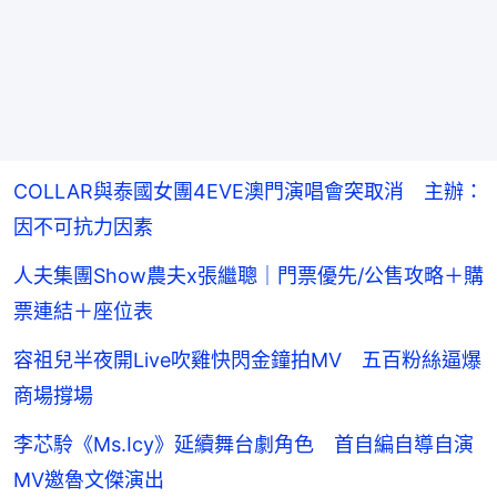
COLLAR與泰國女團4EVE澳門演唱會突取消 主辦：
因不可抗力因素
人夫集團Show農夫x張繼聰｜門票優先/公售攻略＋購
票連結＋座位表
容祖兒半夜開Live吹雞快閃金鐘拍MV 五百粉絲逼爆
商場撐場
李芯駖《Ms.Icy》延續舞台劇角色 首自編自導自演
MV邀魯文傑演出