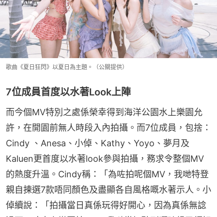
歌曲《夏日狂閃》以夏日為主題。（公關提供）
7位成員首度以水著Look上陣
而今個MV特別之處係榮幸得到海洋公園水上樂園允
許，在開園前無人時段入內拍攝。而7位成員，包捨：
Cindy 、Anesa、小倬、Kathy、Yoyo、夢月及
Kaluen更首度以水著look參與拍攝，務求令整個MV
的熱度升溫。Cindy稱：「為咗拍呢個MV，我哋特登
親自揀選7款唔同顏色及盡顯各自風格嘅水著示人。小
倬續說：「拍攝當日真係玩得好開心，因為真係無諗