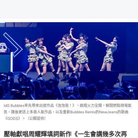
IdG Bubbles率先帶來出道作品《泡泡我！》，跳唱火力全開，瞬間燃點現場氣
氛，隨後更送上多首人氣作品，以及重新Bubbles Remix的NewJeans的歌曲
《GODS》。（公關提供）
壓軸獻唱周耀輝填詞新作《一生會講幾多次再