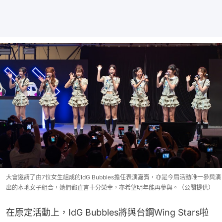
大會邀請了由7位女生組成的IdG Bubbles擔任表演嘉賓，亦是今屆活動唯一參與演
出的本地女子組合，她們都直言十分榮幸，亦希望明年能再參與。（公關提供）
在原定活動上，IdG Bubbles將與台鋼Wing Stars啦