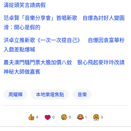
濤掟頭笑言請病假
范卓賢「音樂分享會」首唱新歌 自爆為討好人變圓
滑：開心是假的
洪卓立推新歌《一次一次提自己》 自爆因袁富華秒
入戲差點爆喊
農夫澳門騷門票大膽加價八蚊 狠心飛起麥玲玲改請
神秘大師做嘉賓
周耀輝
本地樂壇焦點
音樂
4
0
0
1
0