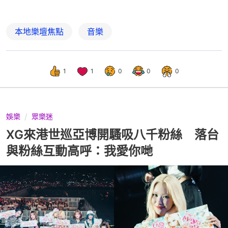
本地樂壇焦點
音樂
1
1
0
0
0
娛樂
眾樂迷
XG來港世巡亞博開騷吸八千粉絲 落台
與粉絲互動高呼：我愛你哋