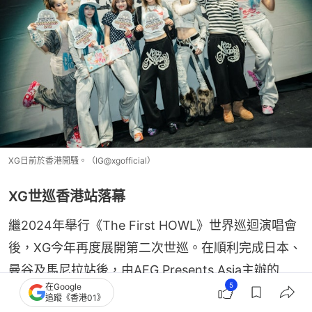
XG日前於香港開騷。（IG@xgofficial）
XG世巡香港站落幕
繼2024年舉行《The First HOWL》世界巡迴演唱會
後，XG今年再度展開第二次世巡。在順利完成日本、
曼谷及馬尼拉站後，由AEG Presents Asia主辦的
5
在Google
《XG WORLD TOUR: THE CORE IN HONG 
追蹤《香港01》