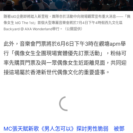
隨著IdG企劃即將踏入新里程，團隊亦於活動中向現場觀眾宣布重大消息——「偶
像女生 IdG The 1st」首個大型專屬音樂會將於7月4日下午4時假西九文化區
Backyard @ AXA Wonderland舉行。（公關提供）
此外，音樂會門票將於6月6日下午3時在觀塘apm舉
行「偶像女生全團現場實體優先訂票活動」，粉絲可
率先購買門票及與一眾偶像女生近距離見面，共同迎
接這場屬於香港新世代偶像文化的重要盛事。
MC張天賦新歌《男人怎可以》探討男性脆弱 被鄧