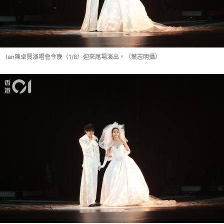
Ian陳卓賢演唱會今晚（1/8）迎來尾場演出。（葉志明攝）