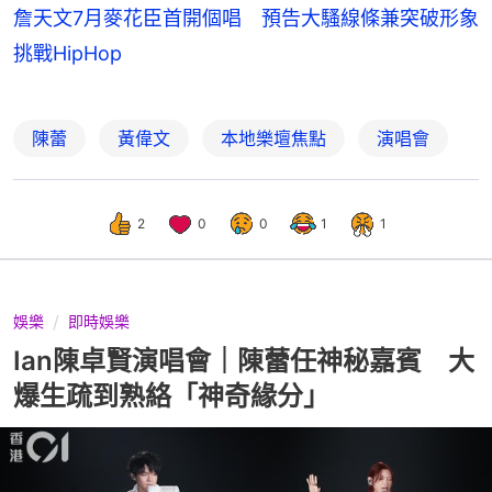
詹天文7月麥花臣首開個唱 預告大騷線條兼突破形象
挑戰HipHop
陳蕾
黃偉文
本地樂壇焦點
演唱會
2
0
0
1
1
娛樂
即時娛樂
Ian陳卓賢演唱會｜陳蕾任神秘嘉賓 大
爆生疏到熟絡「神奇緣分」