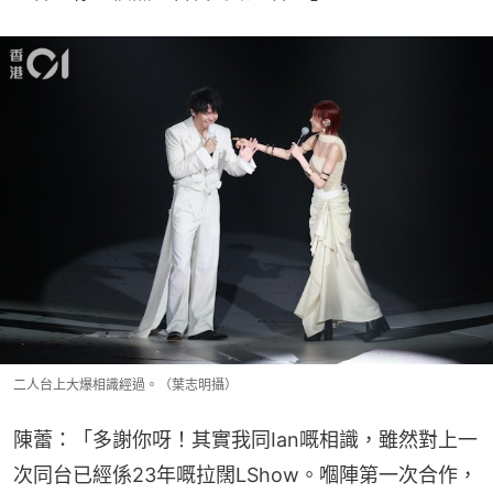
二人台上大爆相識經過。（葉志明攝）
陳蕾：「多謝你呀！其實我同Ian嘅相識，雖然對上一
次同台已經係23年嘅拉闊LShow。嗰陣第一次合作，