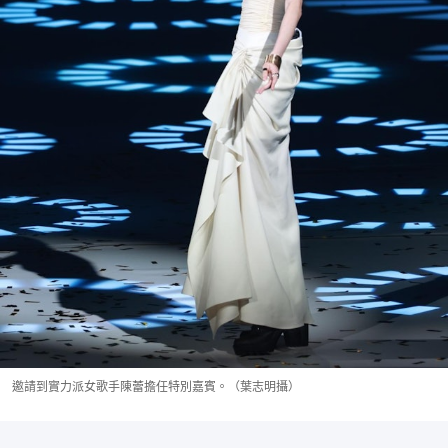
邀請到實力派女歌手陳蕾擔任特別嘉賓。（葉志明攝）