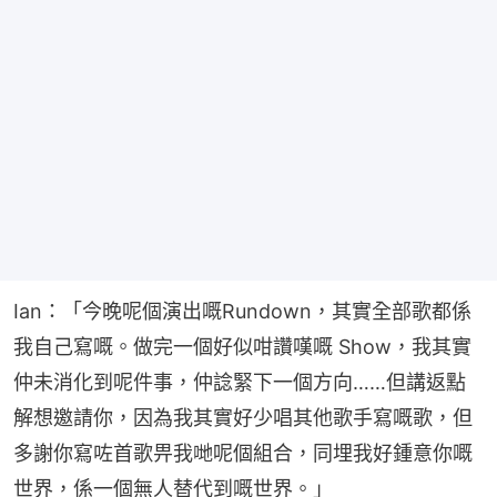
Ian：「今晚呢個演出嘅Rundown，其實全部歌都係
我自己寫嘅。做完一個好似咁讚嘆嘅 Show，我其實
仲未消化到呢件事，仲諗緊下一個方向……但講返點
解想邀請你，因為我其實好少唱其他歌手寫嘅歌，但
多謝你寫咗首歌畀我哋呢個組合，同埋我好鍾意你嘅
世界，係一個無人替代到嘅世界。」