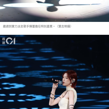
邀請到實力派女歌手陳蕾擔任特別嘉賓。（葉志明攝）