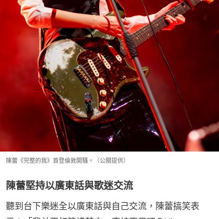
陳蕾《完整的我》首登倫敦開騷。（公關提供）
陳蕾堅持以廣東話與歌迷交流
聽到台下樂迷全以廣東話與自己交流，陳蕾搞笑表