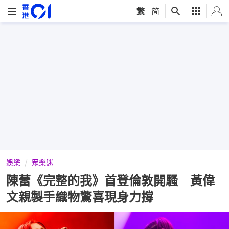
繁
|
简
娛樂
眾樂迷
陳蕾《完整的我》首登倫敦開騷 黃偉
文親製手織物驚喜現身力撐