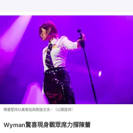
陳蕾堅持以廣東話與歌迷交流，（公關提供）
Wyman驚喜現身觀眾席力撐陳蕾