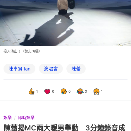
投入演出！（葉志明攝）
陳卓賢 Ian
演唱會
陳蕾
1
0
0
0
1
娛樂
即時娛樂
陳蕾揭MC兩大暖男舉動 3分鐘錄音成