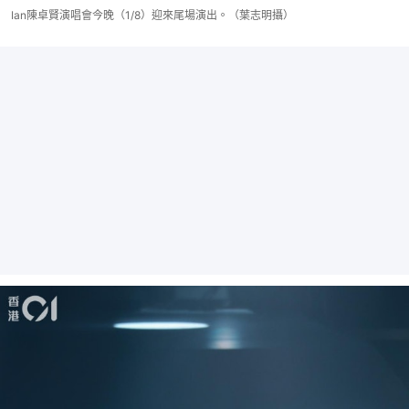
Ian陳卓賢演唱會今晚（1/8）迎來尾場演出。（葉志明攝）