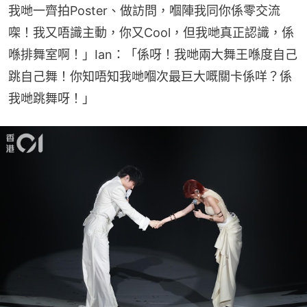
我哋一齊拍Poster、做訪問，嗰陣我同你係零交流
㗎！我又唔識主動，你又Cool，但我哋真正認識，係
喺排舞室啊！」Ian：「係呀！我哋兩大舞王喺度自己
跳自己舞！你知唔知我哋嗰次最巨大嘅關卡係咩？係
我哋跳舞呀！」