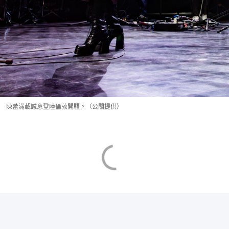
陳蕾滿載誠意登陸倫敦開騷。（公關提供）