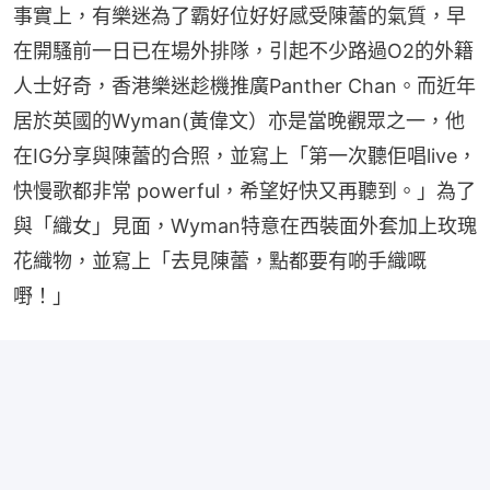
事實上，有樂迷為了霸好位好好感受陳蕾的氣質，早
在開騷前一日已在場外排隊，引起不少路過O2的外籍
人士好奇，香港樂迷趁機推廣Panther Chan。而近年
居於英國的Wyman(黃偉文）亦是當晚觀眾之一，他
在IG分享與陳蕾的合照，並寫上「第一次聽佢唱live，
快慢歌都非常 powerful，希望好快又再聽到。」為了
與「織女」見面，Wyman特意在西裝面外套加上玫瑰
花織物，並寫上「去見陳蕾，點都要有啲手織嘅
嘢！」