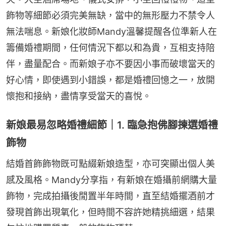
飾物等細節必須完美無缺，當中的無形壓力不禁令人
無法喘息。新娘化妝師Mandy溫馨提醒各位準新人在
籌備婚禮期間，任何情況下都以和為貴，互相支持陪
伴，盡量配合。而新娘子亦不要因小事而破壞當天的
好心情，即使遇到小錯誤，都是婚禮回憶之一，放開
懷抱和接納，盡情享受當天的喜悅。
新娘最易忽略婚禮細節｜1. 臨急抱佛腳揀選婚禮
飾物
結婚首飾飾物既可點綴新娘造型，亦可突顯出個人美
感及風格。Mandy分享指，有新娘在婚攝前網購大量
飾物，完成拍攝後閒置半年時間，直至結婚擺酒前才
發現首飾出現氧化，但時間不容許她精挑細選，結果