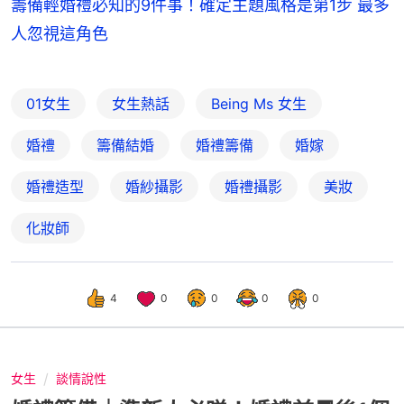
籌備輕婚禮必知的9件事！確定主題風格是第1步 最多
人忽視這角色
01女生
女生熱話
Being Ms 女生
婚禮
籌備結婚
婚禮籌備
婚嫁
婚禮造型
婚紗攝影
婚禮攝影
美妝
化妝師
4
0
0
0
0
女生
談情說性