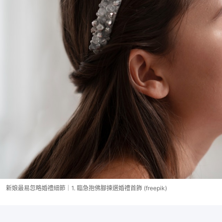
新娘最易忽略婚禮細節｜1. 臨急抱佛腳揀選婚禮首飾 (freepik)