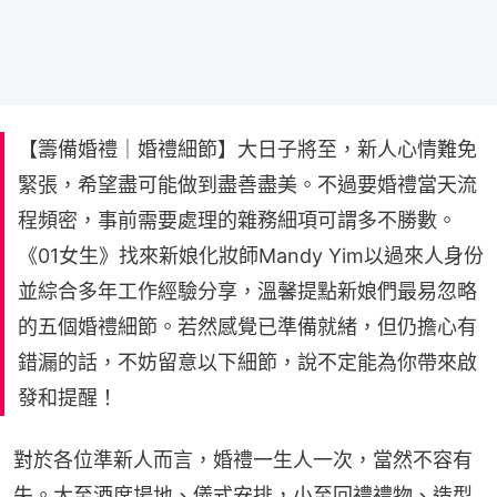
【籌備婚禮｜婚禮細節】大日子將至，新人心情難免
緊張，希望盡可能做到盡善盡美。不過要婚禮當天流
程頻密，事前需要處理的雜務細項可謂多不勝數。
《01女生》找來新娘化妝師Mandy Yim以過來人身份
並綜合多年工作經驗分享，溫馨提點新娘們最易忽略
的五個婚禮細節。若然感覺已準備就緒，但仍擔心有
錯漏的話，不妨留意以下細節，說不定能為你帶來啟
發和提醒！
對於各位準新人而言，婚禮一生人一次，當然不容有
失。大至酒席場地、儀式安排，小至回禮禮物、造型