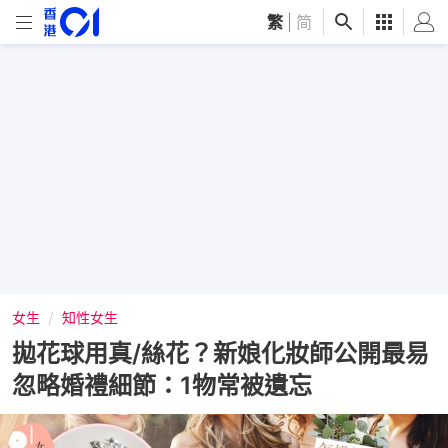
繁
|
简
女生
知性女生
拋花球用真/絲花？新娘化妝師公開最易
忽略婚禮細節：1物常被遺忘