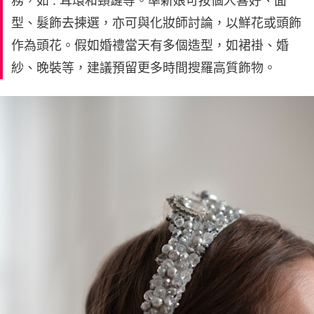
務，如 : 耳環和頸鏈等。準新娘可按個人喜好、面
型、髮飾去揀選，亦可與化妝師討論，以鮮花或頭飾
作為頭花。假如婚禮當天有多個造型，如裙褂、婚
紗、晚裝等，建議預留更多時間搜羅高質飾物。