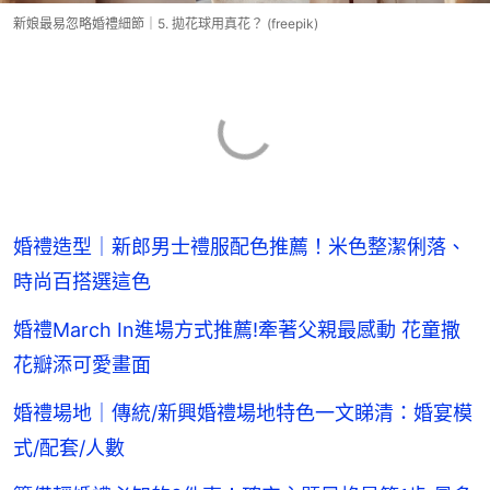
新娘最易忽略婚禮細節｜5. 拋花球用真花？ (freepik)
婚禮造型｜新郎男士禮服配色推薦！米色整潔俐落、
時尚百搭選這色
婚禮March In進場方式推薦!牽著父親最感動 花童撒
花瓣添可愛畫面
婚禮場地｜傳統/新興婚禮場地特色一文睇清：婚宴模
式/配套/人數