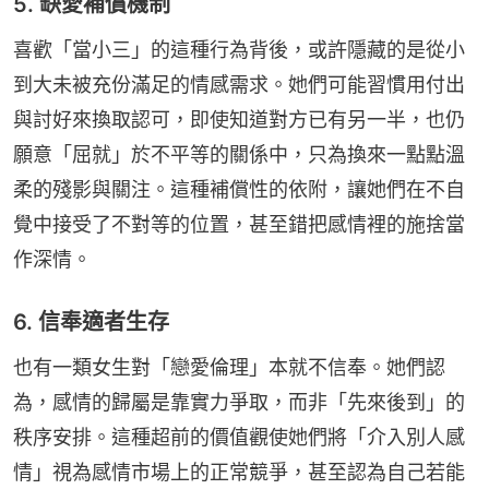
5. 缺愛補償機制
喜歡「當小三」的這種行為背後，或許隱藏的是從小
到大未被充份滿足的情感需求。她們可能習慣用付出
與討好來換取認可，即使知道對方已有另一半，也仍
願意「屈就」於不平等的關係中，只為換來一點點溫
柔的殘影與關注。這種補償性的依附，讓她們在不自
覺中接受了不對等的位置，甚至錯把感情裡的施捨當
作深情。
6. 信奉適者生存
也有一類女生對「戀愛倫理」本就不信奉。她們認
為，感情的歸屬是靠實力爭取，而非「先來後到」的
秩序安排。這種超前的價值觀使她們將「介入別人感
情」視為感情市場上的正常競爭，甚至認為自己若能