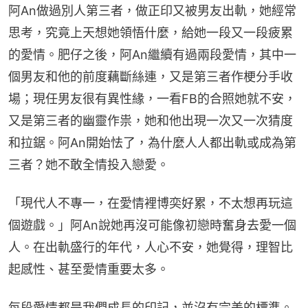
阿An做過別人第三者，做正印又被男友出軌，她經常
思考，究竟上天想她領悟什麼，給她一段又一段疲累
的愛情。肥仔之後，阿An繼續有過兩段愛情，其中一
個男友和他的前度藕斷絲連，又是第三者作梗分手收
場；現任男友很有異性緣，一看FB的合照她就不安，
又是第三者的幽靈作祟，她和他出現一次又一次猜度
和拉鋸。阿An開始怯了，為什麼人人都出軌或成為第
三者？她不敢全情投入戀愛。
「現代人不專一，在愛情裡博奕好累，不太想再玩這
個遊戲。」阿An說她再沒可能像初戀時奮身去愛一個
人。在出軌盛行的年代，人心不安，她覺得，理智比
起感性、甚至愛情重要太多。
每段愛情都是我們成長的印記，並沒有完美的標準。