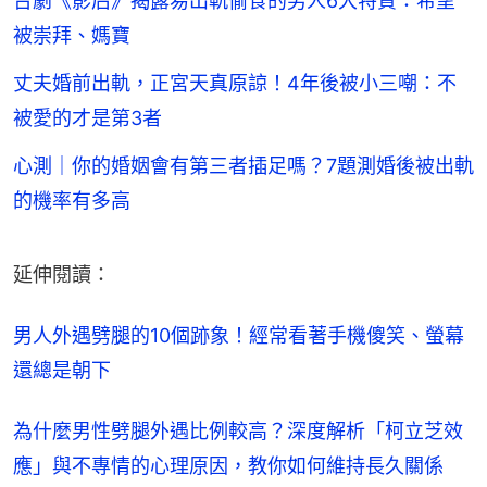
台劇《影后》揭露易出軌偷食的男人6大特質：希望
被崇拜、媽寶
丈夫婚前出軌，正宮天真原諒！4年後被小三嘲：不
被愛的才是第3者
心測｜你的婚姻會有第三者插足嗎？7題測婚後被出軌
的機率有多高
延伸閱讀：
男人外遇劈腿的10個跡象！經常看著手機傻笑、螢幕
還總是朝下
為什麼男性劈腿外遇比例較高？深度解析「柯立芝效
應」與不專情的心理原因，教你如何維持長久關係