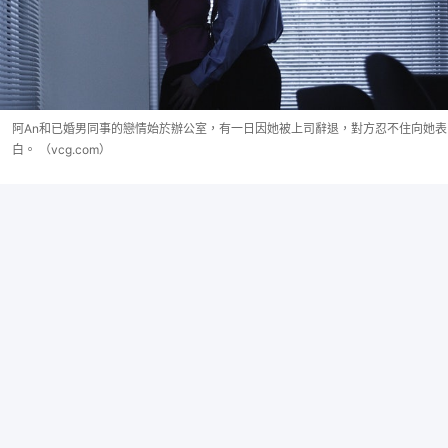
阿An和已婚男同事的戀情始於辦公室，有一日因她被上司辭退，對方忍不住向她表
白。 （vcg.com）