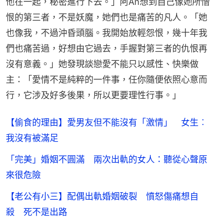
他在一起，秘密進行下去。」阿An想到自己像她所憎
恨的第三者，不是妖魔，她們也是痛苦的凡人。「她
也像我，不過沖昏頭腦。我開始放輕怨恨，幾十年我
們也痛苦過，好想由它過去，手握對第三者的仇恨再
沒有意義。」她發現談戀愛不能只以感性、快樂做
主：「愛情不是純粹的一件事，任你隨便依照心意而
行，它涉及好多後果，所以更要理性行事。」
【偷食的理由】愛男友但不能沒有「激情」 女生︰
我沒有被滿足
「完美」婚姻不圓滿 兩次出軌的女人：聽從心聲原
來很危險
【老公有小三】配偶出軌婚姻破裂 憤怒傷痛想自
殺 死不是出路