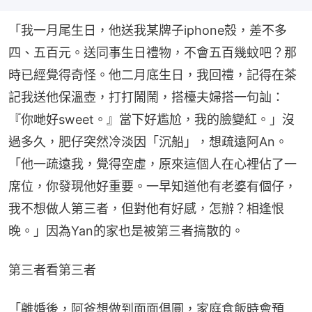
「我一月尾生日，他送我某牌子iphone殼，差不多
四、五百元。送同事生日禮物，不會五百幾蚊吧？那
時已經覺得奇怪。他二月底生日，我回禮，記得在茶
記我送他保溫壺，打打鬧鬧，搭檯夫婦搭一句訕：
『你哋好sweet。』當下好尷尬，我的臉變紅。」沒
過多久，肥仔突然冷淡因「沉船」，想疏遠阿An。
「他一疏遠我，覺得空虛，原來這個人在心裡佔了一
席位，你發現他好重要。一早知道他有老婆有個仔，
我不想做人第三者，但對他有好感，怎辦？相逢恨
晚。」因為Yan的家也是被第三者搞散的。
第三者看第三者
「離婚後，阿爸想做到面面俱圓，家庭食飯時會預