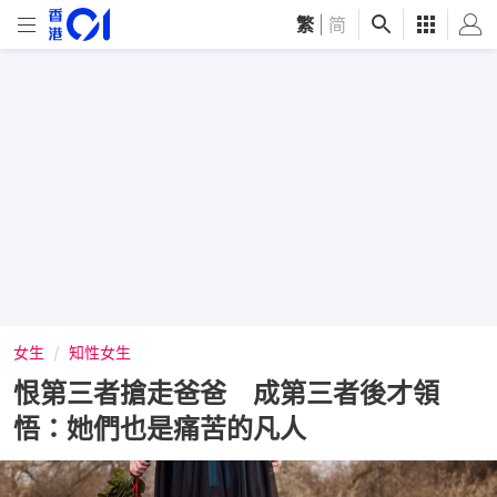
繁
|
简
女生
知性女生
恨第三者搶走爸爸 成第三者後才領
悟：她們也是痛苦的凡人