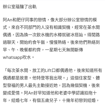
辦公室蘊釀了出軌
阿An和肥仔同事的戀情，像大部分辦公室戀情的模
式，來自不同部門的人沒有相識契機，經常在茶水間
偶遇，因為換一次飲水機的水樽就破冰搭訕。得閒路
過聊天，開始約食午飯，慢慢熟絡。後來他們熟絡到
早、午、晚餐都約齊，一星期七天無間斷傳
whatsapp吹水。
「每次茶水間、放工的Lift口都偶遇他，後來知道所有
偶遇都是故意。他特登等我出現。」這個住家型、體
型發福的男人最先主動接近她，因為幾個契機，後來
變成愛情。阿An好早知道他和老婆中學認識拍拖十
年，結婚七年，有個五歲兒子，十幾年初戀到結婚，