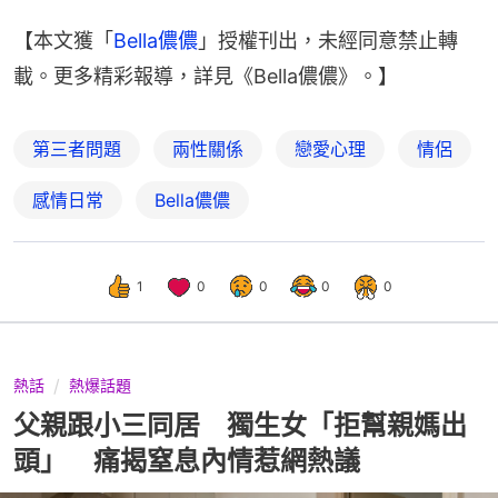
【本文獲「
Bella儂儂
」授權刊出，未經同意禁止轉
載。更多精彩報導，詳見《Bella儂儂》。】
第三者問題
兩性關係
戀愛心理
情侶
感情日常
Bella儂儂
1
0
0
0
0
熱話
熱爆話題
父親跟小三同居 獨生女「拒幫親媽出
頭」 痛揭窒息內情惹網熱議