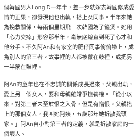
個韓國男人Long D一年半，差一步就嫁去韓國修成愛
情的正果，卻發現他也出軌，搭上女同事。半年來她
為挽救關係，每兩個星期飛一次韓國為了箍煲。她用
「心力交瘁」形容那半年，毫無底線直到死了心才和
他分手。不久阿An和有家室的肥仔同事偷偷戀上，成
為別人的第三者。故事裡的人都被蒙在鼓裡，或把另
一半蒙在鼓裡。
阿An的童年也在不忠誠的關係成長過來，父親出軌，
愛上另一個女人，要和母親離婚爭撫養權。「從小以
來，對第三者未至於恨之入骨，但是有憎恨。父親搭
上的那個女人，我叫她阿姨，五歲那年她拆散我頭
家。」阿An自小對第三者的定義，就是拆散家庭的一
個壞人。