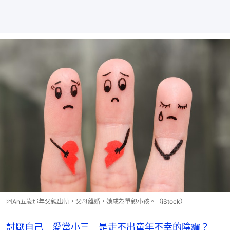
阿An五歲那年父親出軌，父母離婚，她成為單親小孩。（iStock）
討厭自己 愛當小三 是走不出童年不幸的陰霾？