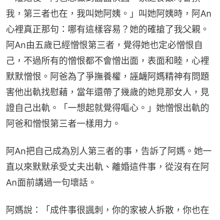
我，第三者也在，我叫她阿姨。」叫她阿姨時，阿An
心裡真正那句：哪有這樣容易？她的確搶了我父親。
阿An由五歲已經憎恨第三者，覺得她也定必憎恨自
己，不過所有的憎恨都不會憎出面，表面和睦，心裡
默默憎恨。阿爸為了爭撫養權，誣衊阿媽精神有問題
害他出軌找慰藉，當年還帶了幾歲的她見那女人，見
證自己出軌。「一想起就覺得嘔心。」她憎恨出軌的
阿爸和憎恨第三者一樣用力。
阿An把自己成為別人第三者的事，告訴了阿媽。她一
直以來默默承受丈夫出軌、離婚這件事，從沒有在阿
An面前講過一句壞話。
阿媽說：「成件事很諷刺，你的家被人拆散，你也在