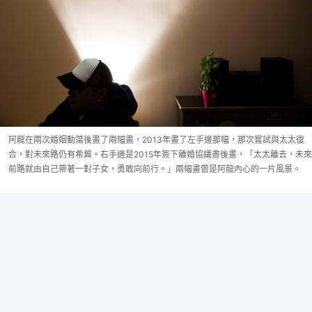
阿龍在兩次婚姻動蕩後畫了兩幅畫，2013年畫了左手邊那幅，那次嘗試與太太復
合，對未來路仍有希冀。右手邊是2015年簽下離婚協議書後畫，「太太離去，未來
前路就由自己帶著一對子女，勇敢向前行。」兩幅畫曾是阿龍內心的一片風景。