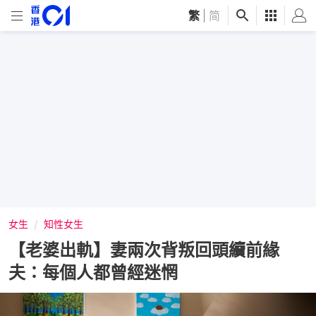
繁
|
简
女生
知性女生
【老婆出軌】妻兩次背叛回頭續前緣
夫：每個人都曾經迷惘