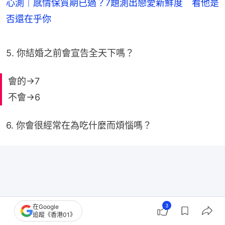
心測｜感情保質期已過？7題測出戀愛新鮮度 看他是
否還在乎你
5. 你結婚之前會宣告全天下嗎？
會的→7
不會→6
6. 你會很經常在為吃什麼而煩惱嗎？
3
在Google
追蹤《香港01》