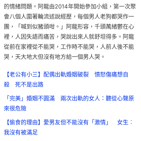
的情緒問題。阿龍由2014年開始參加小組，第一次聚
會八個人圍著輪流述說經歷，每個男人老狗都哭作一
團，「喊到似豬頭咁。」阿龍形容，千頭萬緒鬱在心
裡，人因失語而痛苦，哭說出來人就舒坦得多。阿龍
從前在家裡從不能哭，工作時不能哭，人前人後不能
哭，天大地大但沒有地方給一個男人哭。
【老公有小三】配偶出軌婚姻破裂 憤怒傷痛想自
殺 死不是出路
「完美」婚姻不圓滿 兩次出軌的女人：聽從心聲原
來很危險
【偷食的理由】愛男友但不能沒有「激情」 女生︰
我沒有被滿足