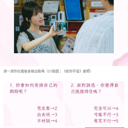
測一測你在婚後會被出軌嗎（01製圖；《給你宇宙》劇照）