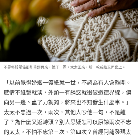
不是每段關係都能重頭再來，繞了一圈，太太回來，新一枚戒指又再套上。
「以前覺得婚姻一簽紙就一世，不認為有人會離開。
感情不維繫就淡，外頭一有誘惑就衝破道德界線，偏
向另一邊。盡了力就夠，將來也不知發生什麼事。」
太太不忠過一次，兩次，其他人吵他一句，不是離
了？為什麼又返轉頭？別人思疑怎可以原諒兩次不忠
的太太，不怕不忠第三次、第四次？曾經阿龍發現太