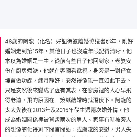
48歲的阿龍（化名）好記得簽離婚協議書那年，剛好
婚姻走到第15年，其他日子也沒這年限記得清晰，他
本以為婚姻是一生。從前有些日子他回到家，老婆安
份在廚房煮餸，他就在客廳看電視，身旁是一對仔女
埋首做功課，歲月靜好，安然得像能一直如此下去。
只是安然後來變成了虛有其表，在廚房裡的人心早飛
得老遠，飛的原因在一簽紙結婚時就潛伏下。阿龍的
太太先後在2013年及2015年發生過兩次婚外情，他
成為婚姻關係裡被背叛兩次的男人。家事有時被旁人
的想像簡化得剩下閒言閒語，或膚淺的安慰，男人失