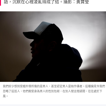
語，沉默在心裡凌亂得成了結。攝影：黃寶瑩
我們好少想到受婚外情所傷的是男人，甚至認定男人是始作俑者。這種偏見令我們
忽略了這班人，他們飽受身為男人的性別包袱，在別人閒言閒語間，往往處於下
風。