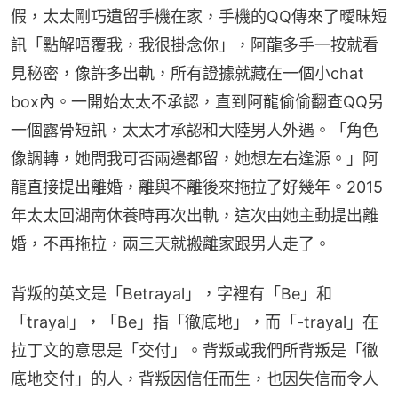
假，太太剛巧遺留手機在家，手機的QQ傳來了曖昧短
訊「點解唔覆我，我很掛念你」，阿龍多手一按就看
見秘密，像許多出軌，所有證據就藏在一個小chat 
box內。一開始太太不承認，直到阿龍偷偷翻查QQ另
一個露骨短訊，太太才承認和大陸男人外遇。「角色
像調轉，她問我可否兩邊都留，她想左右逢源。」阿
龍直接提出離婚，離與不離後來拖拉了好幾年。2015
年太太回湖南休養時再次出軌，這次由她主動提出離
婚，不再拖拉，兩三天就搬離家跟男人走了。
背叛的英文是「Betrayal」，字裡有「Be」和
「trayal」，「Be」指「徹底地」，而「-trayal」在
拉丁文的意思是「交付」。背叛或我們所背叛是「徹
底地交付」的人，背叛因信任而生，也因失信而令人