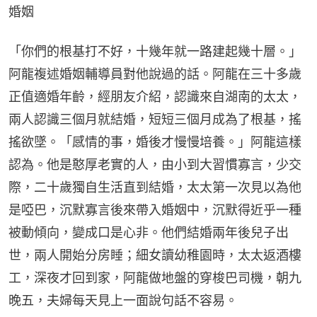
婚姻
「你們的根基打不好，十幾年就一路建起幾十層。」
阿龍複述婚姻輔導員對他說過的話。阿龍在三十多歲
正值適婚年齡，經朋友介紹，認識來自湖南的太太，
兩人認識三個月就結婚，短短三個月成為了根基，搖
搖欲墜。「感情的事，婚後才慢慢培養。」阿龍這樣
認為。他是憨厚老實的人，由小到大習慣寡言，少交
際，二十歲獨自生活直到結婚，太太第一次見以為他
是啞巴，沉默寡言後來帶入婚姻中，沉默得近乎一種
被動傾向，變成口是心非。他們結婚兩年後兒子出
世，兩人開始分房睡；細女讀幼稚園時，太太返酒樓
工，深夜才回到家，阿龍做地盤的穿梭巴司機，朝九
晚五，夫婦每天見上一面說句話不容易。