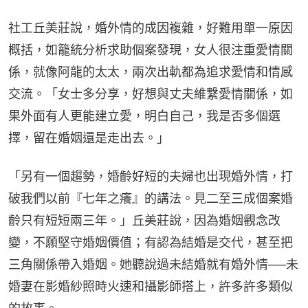
社工丘美莊說，婚外情的成因複雜，好難用單一原因
概括，如籠統分析求助個案發現，女人很注重愛情關
係，就像阿龍的太太，兩次出軌都為追求愛情和情感
交流。「女士多分享，好想與丈夫維繫愛情關係，如
果外面有人更能建立愛，明白自己，我是否多個選
擇，留在婚姻還是走出去。」
「另有一個趨勢，婚齡好短的夫婦也出現婚外情，打
破我們以前『七年之癢』的講法。見二至三成個案婚
齡只有短短兩三年。」丘美莊說，因為婚姻觀念改
變，不願堅守婚姻價值；有認為結婚是交代，甚至把
三角關係帶入婚姻。她聽說過未結婚就有婚外情──未
婚妻在影婚紗照時火速和攝影師搭上，許多許多類似