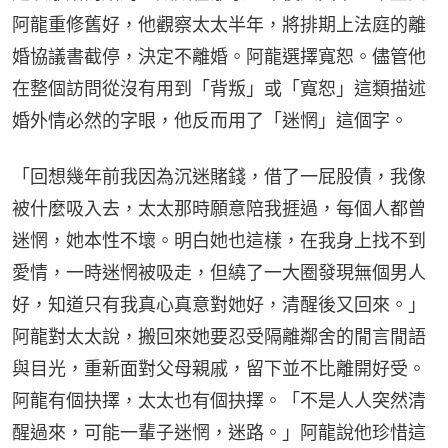
阿龍重修舊好，他觀察太太半年，將排期上法庭的離
婚協議書截停，決定不離婚。阿龍選擇寬恕。儘管他
在整個訪問從沒有用到「背叛」或「寬恕」這類描述
婚外情必然的字眼，他反而用了「迷惘」這個字。
「回想幾年前我因為沉迷賭錢，借了一屁股債，我像
被什麼吸入去，太太那時願意陪我捱過，每個人都曾
迷惘，她本性不壞。明白她也這樣，在我身上找不到
愛情，一時迷惘被吸走，但繞了一大圈發現無個男人
好，知道只有我真心真意對她好，清醒後又回來。」
阿龍對太太說，搬回來她要忍受隔離鄰舍的閒言閒語
與目光，重新面對父母親戚，留下並不比離開好受。
阿龍有個抉擇，太太也有個抉擇。「不是人人突然清
醒過來，可能一輩子迷惘，迷路。」阿龍說他珍惜這