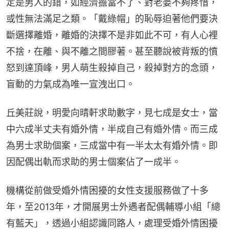
定是男人的錯，如經濟擔當不了、對老婆不夠疼惜，
或性無法滿足之類。「戴綠帽」的恥辱迫著他們要決
斷選擇離婚，離婚的決擇不是非如此不可，有人心裡
不捨，在離、與不離之間膠著。甚至聽說被背叛的憤
怒到達頂峰，男人萌生殺掉自己，殺掉對方的念頭，
盲動的力氣成為唯一宣洩出口。
丘美莊說，明愛向晴軒求助數字，見七成是女士，當
中六成半丈夫有婚外情，半成自己有婚外情。而三成
為男士求助個案，三成當中有一半太太有婚外情。即
因配偶出軌而求助的男士個案佔了一成半。
機構從前做受婚外情困擾的女性支援服務做了十多
年，至2013年，才開展男士外遇者配偶輔導小組「總
有藍天」，透過小組認識同路人，處理受婚外情困擾