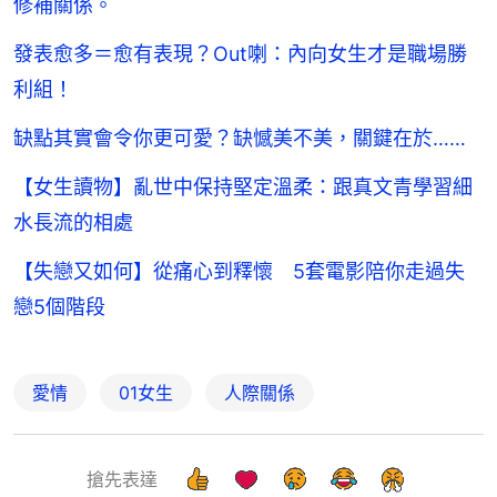
修補關係。
發表愈多＝愈有表現？Out喇：內向女生才是職場勝
利組！
缺點其實會令你更可愛？缺憾美不美，關鍵在於……
【女生讀物】亂世中保持堅定溫柔：跟真文青學習細
水長流的相處
【失戀又如何】從痛心到釋懷 5套電影陪你走過失
戀5個階段
愛情
01女生
人際關係
搶先表達