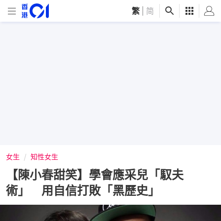
繁
|
简
女生
知性女生
【陳小春甜笑】學會應采兒「馭夫
術」 用自信打敗「黑歷史」