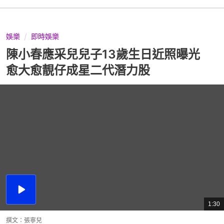
娛樂
即時娛樂
陳小春應采兒兒子13歲生日近照曝光
愈大愈靚仔成星二代潛力股
播
放
1:30
總
影
共
片
時
撰文：
張寧兒