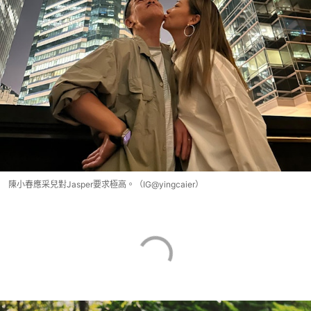
陳小春應采兒對Jasper要求極高。（IG@yingcaier）