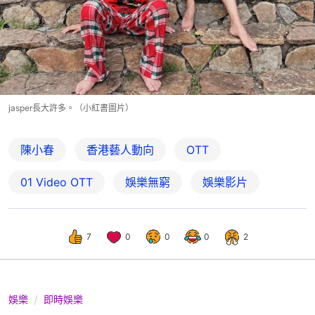
jasper長大許多。（小紅書圖片）
陳小春
香港藝人動向
OTT
01‌ ‌Video‌ ‌OTT
娛樂無窮
娛樂影片
7
0
0
0
2
娛樂
即時娛樂