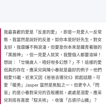
我最喜歡的愛是「反差的愛」，即是一見愛人一反常
態，我當然是說好的反差。如你本是好好先生，對女
友好，我還嫌不夠浪漫。但要是你本來是鐵青著臉的
「黑臉神」，但一見愛人就笑，我整個人都要溶掉！
想說：「廿幾歲人，唔好咁多幻想？」不！這樣的愛
侶真的存在，應采兒與陳小春就是最好的例子。他們
相愛15載，近來又因《爸爸去哪兒5》掀起話題，可
愛「暖男」Jasper 當然是焦點之一，但更令人「閃
盲」的是小春對采兒的百般遷就，處處是溺愛。應采
兒到底有甚麼「馭夫術」，收復「古惑仔山雞」？