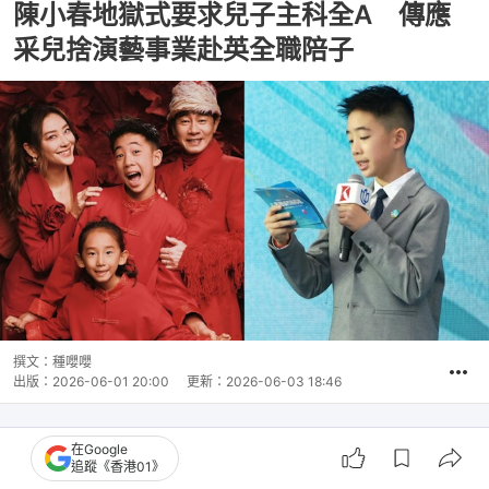
陳小春地獄式要求兒子主科全A 傳應
采兒捨演藝事業赴英全職陪子
撰文：
種嚶嚶
出版：
2026-06-01 20:00
更新：
2026-06-03 18:46
在Google
追蹤《香港01》