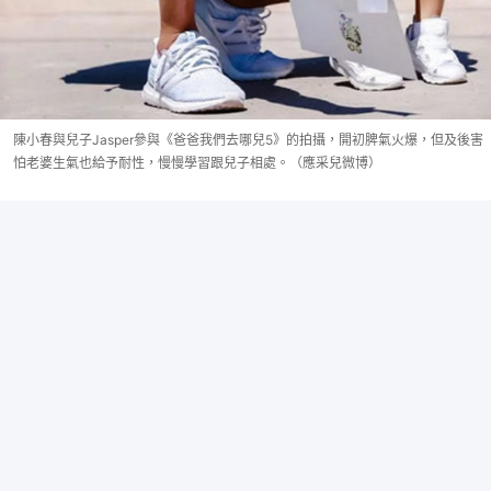
陳小春與兒子Jasper參與《爸爸我們去哪兒5》的拍攝，開初脾氣火爆，但及後害
怕老婆生氣也給予耐性，慢慢學習跟兒子相處。（應采兒微博）