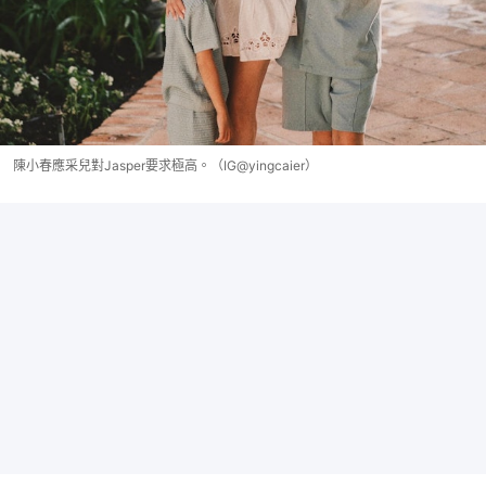
陳小春應采兒對Jasper要求極高。（IG@yingcaier）