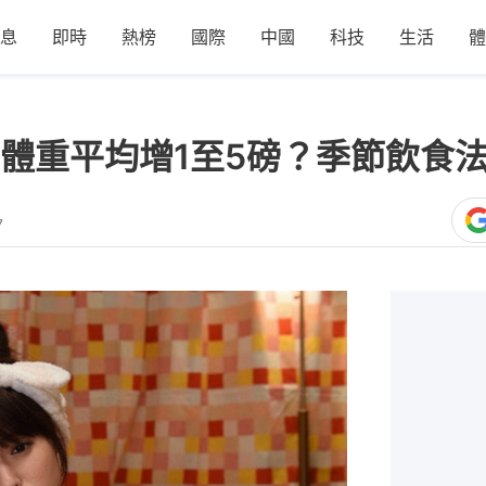
息
即時
熱榜
國際
中國
科技
生活
體
體重平均增1至5磅？季節飲食
7