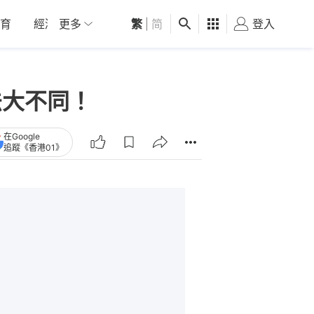
育
經濟
更多
01深圳
繁
觀點
|
简
健康
好食玩飛
登入
女
法大不同！
在Google
追蹤《香港01》