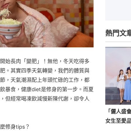
熱門文
開始長肉「變肥」！無他，冬天吃得多
肥。其實四季天氣轉變，我們的體質與
節，天氣潮濕配上年頭忙碌的工作，都
暴食，健康diet是修身的第一步。而夏
，但經常喝凍飲減慢新陳代謝，卻令人
「儷人盛會202
女生至愛
修身tips？