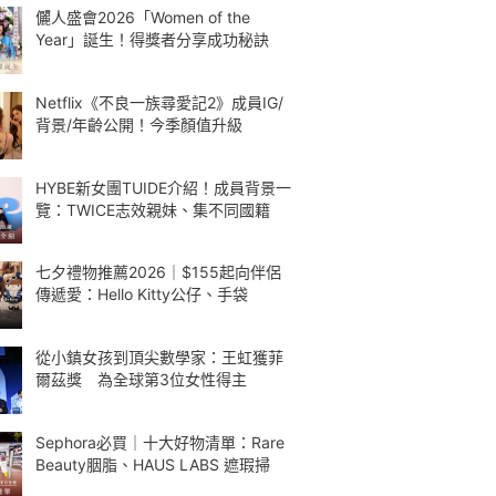
儷人盛會2026「Women of the
Year」誕生！得獎者分享成功秘訣
Netflix《不良一族尋愛記2》成員IG/
背景/年齡公開！今季顏值升級
HYBE新女團TUIDE介紹！成員背景一
覽：TWICE志效親妹、集不同國籍
七夕禮物推薦2026｜$155起向伴侶
傳遞愛：Hello Kitty公仔、手袋
從小鎮女孩到頂尖數學家：王虹獲菲
爾茲獎 為全球第3位女性得主
Sephora必買｜十大好物清單：Rare
Beauty胭脂、HAUS LABS 遮瑕掃