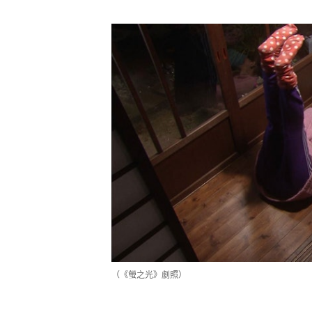
（《螢之光》劇照）