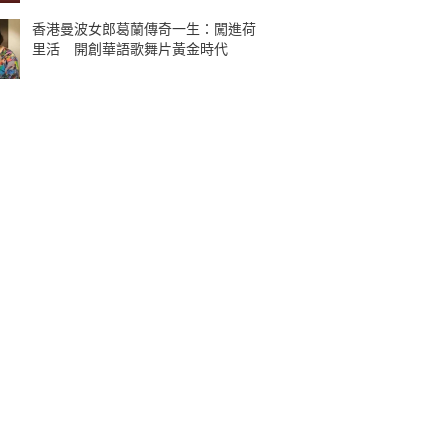
香港曼波女郎葛蘭傳奇一生：闖進荷
里活 開創華語歌舞片黃金時代