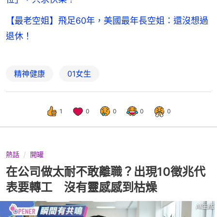
【最老空姐】飛足60年，美國最年長空姐：還沒想過
退休！
精神健康
01女生
1
0
0
0
0
熱話
開罐
在公司做太耐不敢離職？出現10徵兆代
表要轉工 沒有靈感感到枯燥