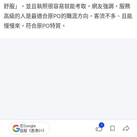
舒服」，並且執照很容易就能考取。網友強調，服務
高級的人是最適合原PO的職涯方向，客流不多、且能
慢慢來，符合原PO特質。
1
在Google
追蹤《香港01》
找工作薪水比發展更重要？年輕人寧做餐飲不坐辦公