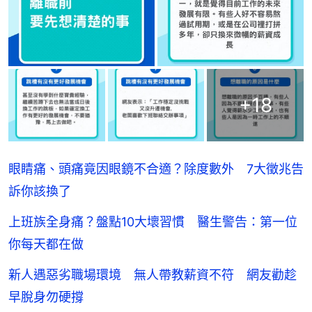
+
18
眼睛痛、頭痛竟因眼鏡不合適？除度數外 7大徵兆告
訴你該換了
上班族全身痛？盤點10大壞習慣 醫生警告：第一位
你每天都在做
新人遇惡劣職場環境 無人帶教薪資不符 網友勸趁
早脫身勿硬撐