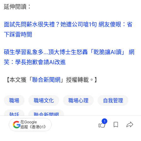
延伸閱讀：
面試先問薪水很失禮？她遭公司嗆1句 網友傻眼：省
下踩雷時間
碩生學習亂象多…頂大博士生怒轟「乾脆讓AI讀」 網
笑：學長抱歉會請AI改進
【本文獲「
聯合新聞網
」授權轉載。】
職場
職場文化
職場心理
自我管理
熱話
聯合新聞網
1
在Google
追蹤《香港01》
5
0
1
5
0