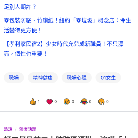
足別人期許？
零包裝防曬、竹廁紙！紐約「零垃圾」概念店：令生
活變得更方便！
【孝利家民宿2】少女時代允兒成新職員！不只漂
亮，個性也重要！
職場
精神健康
職場心理
01女生
1
0
0
0
0
熱話
熱爆話題