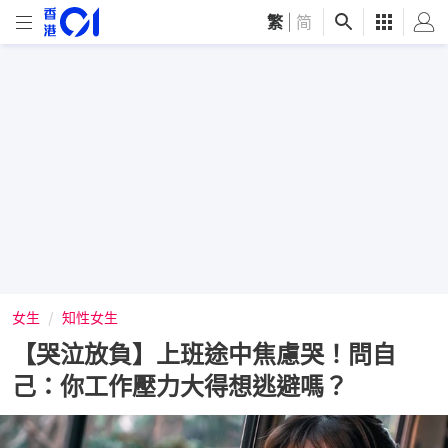
繁
|
简
女生
知性女生
【哭泣放負】上班途中焦慮哭！問自
己：你工作壓力大得想逃避嗎？