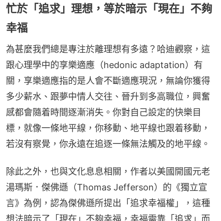
忙於「追求」理想，等於暗示「現在」不夠
幸福
為甚麼我們總是專注於離理想有多遠？哈迪觀察，這
跟心理學中的享樂適應（hedonic adaptation）有
關，享樂適應指的是人會不斷適應現況，無論你獲得
多少薪水、跟夢中情人交往、晉升到多高職位，興奮
感都會隨着時間逐漸消失。你對自己設定的快樂目
標，就像一條地平線，你移動、地平線也跟着移動，
若沒有察覺，你永遠在追逐一條無法觸及的地平線。
除此之外，也與文化息息相關，作者以美國開國元老
湯瑪斯．傑佛遜（Thomas Jefferson）的《獨立宣
言》為例，認為傑佛遜所提出「追求幸福權」，這種
想法暗示了「現在」不夠幸福，幸福需靠「追求」而