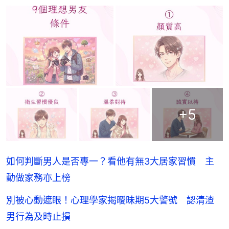
+
5
如何判斷男人是否專一？看他有無3大居家習慣 主
動做家務亦上榜
別被心動遮眼！心理學家揭曖昧期5大警號 認清渣
男行為及時止損