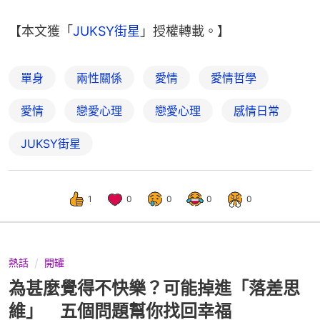
【本文獲「
JUKSY街星
」授權轉載。】
單身
兩性關係
愛情
愛情哲學
愛情
戀愛心理
戀愛心理
感情日常
JUKSY街星
1
0
0
0
0
熱話
開罐
為甚麼覺得不快樂？可能掉進「落差思
維」 五個問題幫你找回幸福