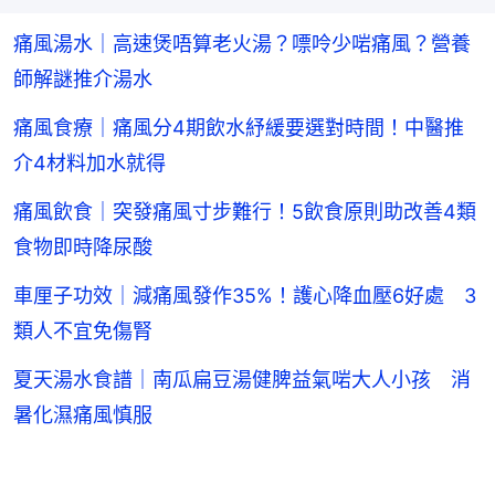
痛風湯水｜高速煲唔算老火湯？嘌呤少啱痛風？營養
師解謎推介湯水
痛風食療｜痛風分4期飲水紓緩要選對時間！中醫推
介4材料加水就得
痛風飲食｜突發痛風寸步難行！5飲食原則助改善4類
食物即時降尿酸
車厘子功效｜減痛風發作35%！護心降血壓6好處 3
類人不宜免傷腎
夏天湯水食譜｜南瓜扁豆湯健脾益氣啱大人小孩 消
暑化濕痛風慎服