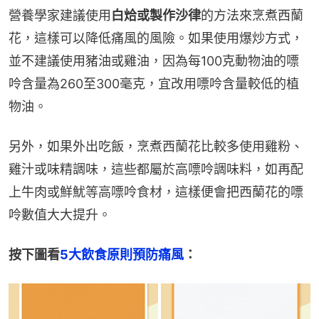
營養學家建議使用
白烚或製作沙律
的方法來烹煮西蘭
花，這樣可以降低痛風的風險。如果使用爆炒方式，
並不建議使用豬油或雞油，因為每100克動物油的嘌
呤含量為260至300毫克，宜改用嘌呤含量較低的植
物油。
另外，如果外出吃飯，烹煮西蘭花比較多使用雞粉、
雞汁或味精調味，這些都屬於高嘌呤調味料，如再配
上牛肉或鮮魷等高嘌呤食材，這樣便會把西蘭花的嘌
呤數值大大提升。
按下圖看
5大飲食原則預防痛風
：