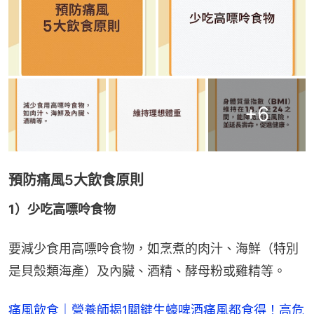
+
6
預防痛風5大飲食原則
1）少吃高嘌呤食物
要減少食用高嘌呤食物，如烹煮的肉汁、海鮮（特別
是貝殼類海產）及內臟、酒精、酵母粉或雞精等。
痛風飲食｜營養師揭1關鍵生蠔啤酒痛風都食得！高危