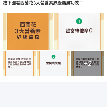
按下圖看西蘭花3大營養素紓緩痛風功效：
+
2