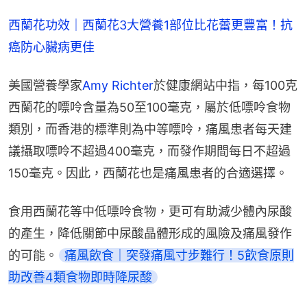
西蘭花功效｜西蘭花3大營養1部位比花蕾更豐富！抗
癌防心臟病更佳
美國營養學家
Amy Richter
於健康網站中指，每100克
西蘭花的嘌呤含量為50至100毫克，屬於低嘌呤食物
類別，而香港的標準則為中等嘌呤，痛風患者每天建
議攝取嘌呤不超過400毫克，而發作期間每日不超過
150毫克。因此，西蘭花也是痛風患者的合適選擇。
食用西蘭花等中低嘌呤食物，更可有助減少體內尿酸
的產生，降低關節中尿酸晶體形成的風險及痛風發作
的可能。
痛風飲食｜突發痛風寸步難行！5飲食原則
助改善4類食物即時降尿酸