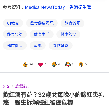
參考資料：
MedicalNewsToday
／
香港衛生署
01教煮
飲食健康資訊
飲食減肥
蔬果食譜
健康生活
健康飲食
都市健康
痛風
食物營養
36
0
0
1
0
熱話
熱爆話題
飲紅酒有益？32歲女每晚小酌臉紅患乳
癌 醫生拆解臉紅罹癌危機