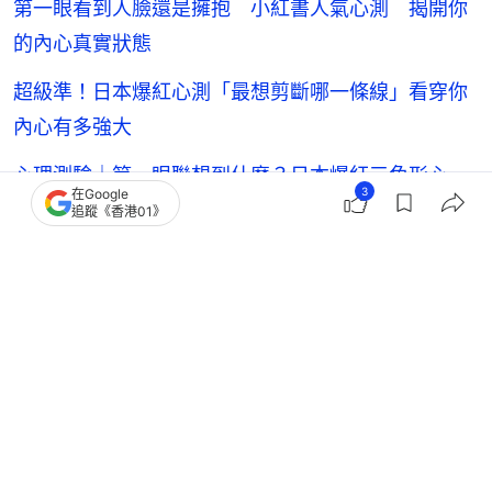
第一眼看到人臉還是擁抱 小紅書人氣心測 揭開你
的內心真實狀態
超級準！日本爆紅心測「最想剪斷哪一條線」看穿你
內心有多強大
心理測驗｜第一眼聯想到什麼？日本爆紅三角形心
3
在Google
測 剖析內心缺失
追蹤《香港01》
【本文獲「
ETtoday
」授權轉載。】
運程命理
心理測驗
熱話
ETtoday
1
0
0
1
1