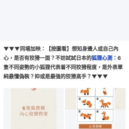
▼▼▼同場加映：【按圖看】想知身邊人或自己內
心，是否有狡猾一面？不妨試試日本的
狐狸心測
：6
隻不同姿勢的小狐狸代表着不同狡猾程度，是外表單
純最懂偽裝？抑或是最強的狡猾高手？▼▼▼