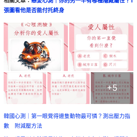
相關文章：
戀愛心測｜你的另一半有哪種隱藏屬性？1
張圖看他是否能付托終身
+
5
韓國心測｜第一眼覺得邊隻動物最可憐？測出壓力指
數 附減壓方法