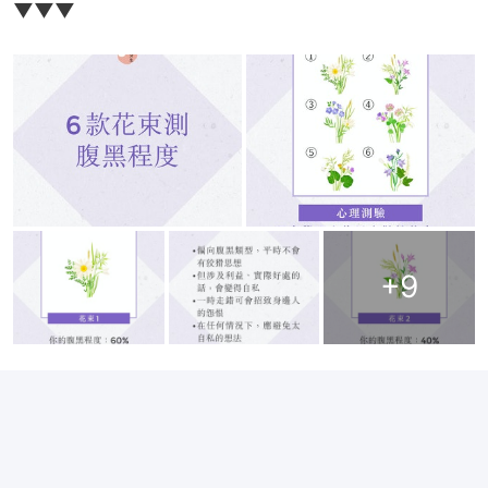
▼▼▼
+
9