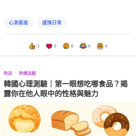
心測星座
感情日常
3
0
0
0
0
熱話
熱爆話題
韓國心理測驗｜第一眼想吃哪食品？揭
露你在他人眼中的性格與魅力