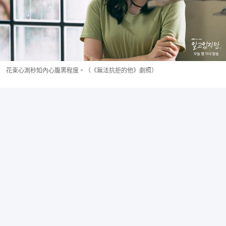
花束心測秒知內心腹黑程度。（《無法抗拒的他》劇照）