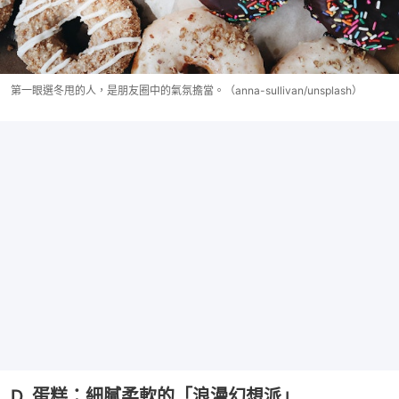
第一眼選冬甩的人，是朋友圈中的氣氛擔當。（anna-sullivan/unsplash）
D. 蛋糕：細膩柔軟的「浪漫幻想派」