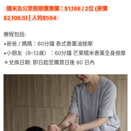
週末及公眾假期價惠價：$1,188 / 2位 (原價
$2,106.5) | 人均$594
療程包括:
•爸爸 / 媽媽：60分鐘 泰式香薰油按摩
•小朋友（6–12歲）：60分鐘 芒果糯米香薰全身按摩
＊兌換日期: 即日起至購買日後 60 日內