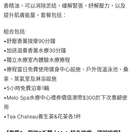
香精油，可以消除淤結，緩解緊張，紓解壓力，以及
提升肌膚能量，套餐包括：
組合包括:
•舒壓香薰按摩90分鐘
•加送滋養香薰水療30分鐘
•獨立水療室內體驗水療療程
•療程當日免費使用健身中心設施、戶外恆溫泳池、桑
拿、蒸氣室及淋浴設施
•5小時免費泊車1輛
•Melo Spa水療中心禮券價值港幣$300於下次惠顧使
用
•Tea Chateau養生茶&花茶各1杯