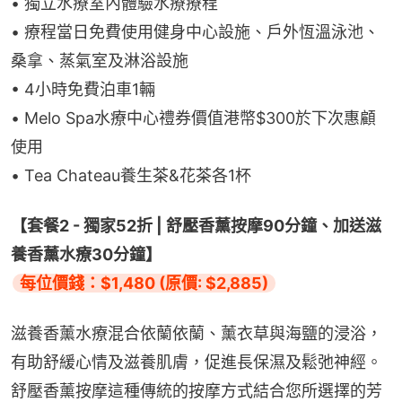
• 獨立水療室內體驗水療療程
• 療程當日免費使用健身中心設施、戶外恆溫泳池、
桑拿、蒸氣室及淋浴設施
• 4小時免費泊車1輛
• Melo Spa水療中心禮券價值港幣$300於下次惠顧
使用
• Tea Chateau養生茶&花茶各1杯
【套餐2 - 獨家52折 | 舒壓香薰按摩90分鐘、加送滋
養香薰水療30分鐘】
每位價錢：$1,480 (原價: $2,885)
滋養香薰水療混合依蘭依蘭、薰衣草與海鹽的浸浴，
有助舒緩心情及滋養肌膚，促進長保濕及鬆弛神經。
舒壓香薰按摩這種傳統的按摩方式結合您所選擇的芳